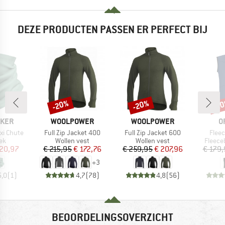
DEZE PRODUCTEN PASSEN ER PERFECT BIJ
-20%
-20%
-2
Korting
Korting
Kort
MERK
MERK
M
AKER
WOOLPOWER
WOOLPOWER
O
Artikel
Artikel
Artike
xi Chute
Full Zip Jacket 400
Full Zip Jacket 600
Fleec
tgroep
Productgroep
Productgroep
Produc
ek
Wollen vest
Wollen vest
Fleec
ijs
rlaagde prijs
Prijs
Verlaagde prijs
Prijs
Verlaagde prijs
 20,97
€ 215,95
€ 172,76
€ 259,95
€ 207,96
€ 179,
+
3
5,0
(
1
)
4,7
(
78
)
4,8
(
56
)
BEOORDELINGSOVERZICHT