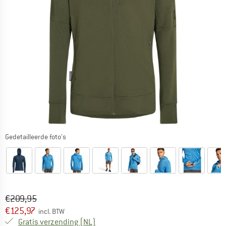
Gedetailleerde foto's
Oorspronkelijke prijs :
Prijs:
€
209,95
€
125,97
incl. BTW
Nederland. Informatie over de verzend
Gratis verzending
(NL)