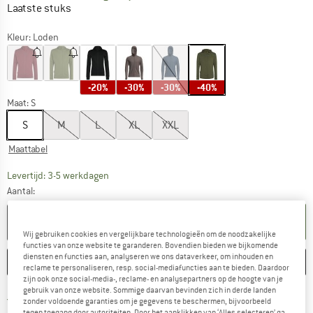
Laatste stuks
Kleur:
Loden
-20%
-30%
-30%
-40%
Maat:
S
S
M
L
XL
XXL
Maattabel
De link wordt geopend in een infovak en bevat le
Levertijd: 3-5 werkdagen
Aantal:
IN DE WINKELMAND
Wij gebruiken cookies en vergelijkbare technologieën om de noodzakelijke
functies van onze website te garanderen. Bovendien bieden we bijkomende
diensten en functies aan, analyseren we ons dataverkeer, om inhouden en
ONTHOUDEN
VERGELIJKEN
reclame te personaliseren, resp. social-mediafuncties aan te bieden. Daardoor
zijn ook onze social-media-, reclame- en analysepartners op de hoogte van je
gebruik van onze website. Sommige daarvan bevinden zich in derde landen
Vind hier de verzendinform
Gratis verzending vanaf € 69 (NL)
zonder voldoende garanties om je gegevens te beschermen, bijvoorbeeld
tegen toegang door autoriteiten. Door het aanklikken van ‘Alles selecteren’ ga