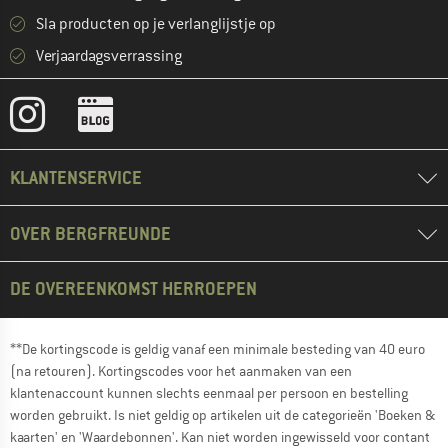
Sla producten op je verlanglijstje op
Verjaardagsverrassing
KLANTENSERVICE
OVER BERGFREUNDE
DE OVEREENKOMST HERROEPEN
**De kortingscode is geldig vanaf een minimale besteding van 40 euro
(na retouren). Kortingscodes voor het aanmaken van een
klantenaccount kunnen slechts eenmaal per persoon en bestelling
worden gebruikt. Is niet geldig op artikelen uit de categorieën 'Boeken &
kaarten' en 'Waardebonnen'. Kan niet worden ingewisseld voor contant