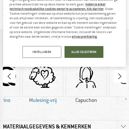
Vind de betalingsinformatie hier! Opent
100 dagen bedenktijd
je ermee akkoord dat we op deze manier te werk gaan.
Indien je enkel
> 4.000.000 tevreden klanten
technisch noodzakelijke cookies wenst te accepteren, klik dan hier
. Onder
‘Cookie-instellingen’ onderaan op onze website kun je je toestemming geven
Alle artikelen in voorraad
en ook altijd weer intrekken. Je toestemming is vrijwillig, niet noodzakelijk
voor het gebruik van deze website en kan op elk moment worden ingetrokken
of voor de eerste keer worden gegeven onder "Cookie-instellingen" onderaan
op onze website. Uitgebreide informatie hierover, inclusief de risico's van
doorgiften naar derde landen, vind je in onze
privacyverklaring
.
IN EEN OOGOPSLAG
Merino hoodie voor actieve ondernemingen in de natuur
INSTELLINGEN
ALLES SELECTEREN
erino
Mulesing-vrij
Capuchon
W
MATERIAALGEGEVENS & KENMERKEN