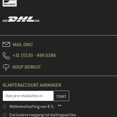
MAIL ONS!
+31 (0)30 - 499 0286
KOOP BEWUST
KLANTENACCOUNT AANMAKEN
Vul je e-mailadres hier in en maak in de volgende stap je klanten
E-mailadres
Welkomstkorting van € 5,- **
Exclusieve toegang tot kortingsacties