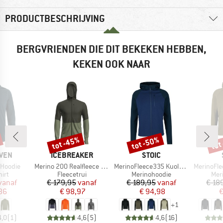
PRODUCTBESCHRIJVING
BERGVRIENDEN DIE DIT BEKEKEN HEBBEN,
KEKEN OOK NAAR
tot -45%
tot -50%
tot
Korting
Korting
Kort
MERK
MERK
ÄVEN
ICEBREAKER
STOIC
Artikel
Artikel
Artikel
 Hoodie
Merino 200 Realfleece Descender L/S Zip Hoodie
MerinoFleece335 KuolpaSt. II Zip Hoody
MerinoFleece26
groep
Productgroep
Productgroep
Pro
irt
Fleecetrui
Merinohoodie
Mer
ijs
rlaagde prijs
Prijs
Verlaagde prijs
Prijs
Verlaagde prijs
vanaf
€ 179,95
vanaf
€ 189,95
vanaf
€ 18
86
€ 98,97
€ 94,98
€
+
1
4,0
(
1
)
4,6
(
5
)
4,6
(
16
)