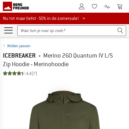
De klantenaccount
Naar
Naar de verlanglijs
Naar de pro
Nu tot maar liefst -50% in de zomersale!
Nu tot maar liefst -50% in de zomersale! »
Wollen jassen
ICEBREAKER
-
Merino 260 Quantum IV L/S
Zip Hoodie - Merinohoodie
4,4
(7)