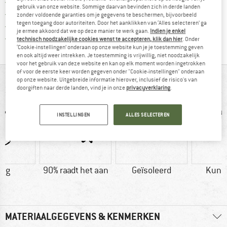
Vind hier de verzendinform
Gratis verzending vanaf € 69 (NL)
gebruik van onze website. Sommige daarvan bevinden zich in derde landen
Vind de betalingsinformatie hier! Opent
100 dagen bedenktijd
zonder voldoende garanties om je gegevens te beschermen, bijvoorbeeld
tegen toegang door autoriteiten. Door het aanklikken van ‘Alles selecteren’ ga
> 4.000.000 tevreden klanten
je ermee akkoord dat we op deze manier te werk gaan.
Indien je enkel
Alle artikelen in voorraad
technisch noodzakelijke cookies wenst te accepteren, klik dan hier
. Onder
‘Cookie-instellingen’ onderaan op onze website kun je je toestemming geven
en ook altijd weer intrekken. Je toestemming is vrijwillig, niet noodzakelijk
voor het gebruik van deze website en kan op elk moment worden ingetrokken
of voor de eerste keer worden gegeven onder "Cookie-instellingen" onderaan
IN EEN OOGOPSLAG
op onze website. Uitgebreide informatie hierover, inclusief de risico's van
doorgiften naar derde landen, vind je in onze
privacyverklaring
.
INSTELLINGEN
ALLES SELECTEREN
0 g
90% raadt het aan
Geïsoleerd
Kuns
MATERIAALGEGEVENS & KENMERKEN