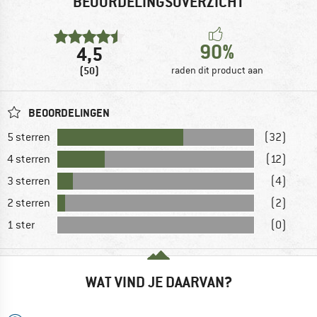
BEOORDELINGSOVERZICHT
90%
4,5
(50)
raden dit product aan
BEOORDELINGEN
5 sterren
(32)
4 sterren
(12)
3 sterren
(4)
2 sterren
(2)
1 ster
(0)
WAT VIND JE DAARVAN?