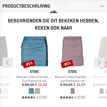
PRODUCTBESCHRIJVING
BERGVRIENDEN DIE DIT BEKEKEN HEBBEN,
KEKEN OOK NAAR
tot
-85%
-85%
Korting
Korting
Kort
K
MERK
MERK
M
STOIC
STOIC
S
Artikel
Artikel
Artikel
t 2 in 1
Women's MountainWool60 KilvoSt. Padded Skirt
Women's MountainWool120 KilvoSt. Padded Skirt Warm
Women's Sajil
uctgroep
Productgroep
Productgroep
Synthetische rok
Synthetische rok
ijs
rlaagde prijs
Prijs
Verlaagde prijs
Prijs
Verlaagde prijs
 44,96
€ 89,95
€ 13,49
€ 99,95
€ 14,99
€ 79,95
4,4
(
5
)
4,5
(
30
)
4,5
(
30
)