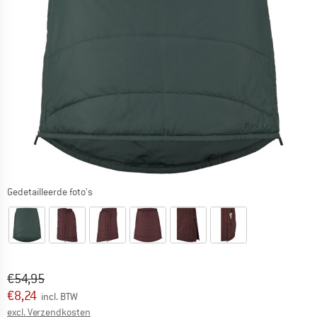
Gedetailleerde foto's
Oorspronkelijke prijs :
Prijs:
€
54,95
€
8,24
incl. BTW
Informatie over de verzendkosten. Opent in een infov
excl. Verzendkosten