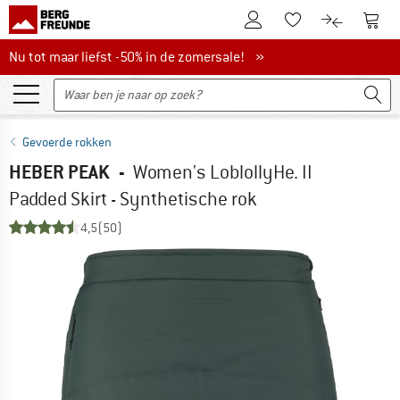
De klantenaccount
Naar
Naar de verlanglijs
Naar de pro
Nu tot maar liefst -50% in de zomersale!
Nu tot maar liefst -50% in de zomersale! »
Gevoerde rokken
HEBER PEAK
-
Women's LoblollyHe. II
Padded Skirt - Synthetische rok
4,5
(50)