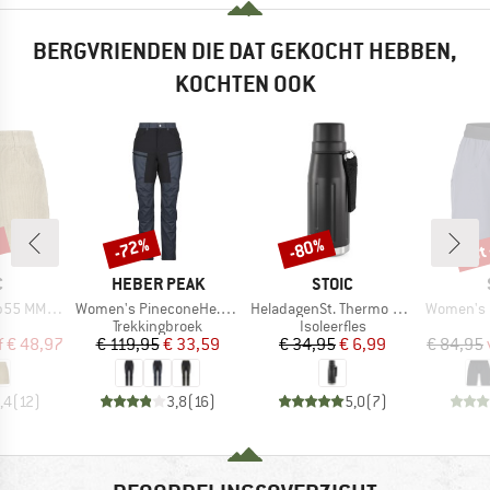
BERGVRIENDEN DIE DAT GEKOCHT HEBBEN,
KOCHTEN OOK
%
tot
-72%
-80%
Korting
Korting
Kort
K
MERK
MERK
C
HEBER PEAK
STOIC
Artikel
Artikel
Artikel
 Cord Shorts
Women's PineconeHe. Trekking Pants
HeladagenSt. Thermo Bottle Outdoor
Women's MantorpS
uctgroep
Productgroep
Productgroep
Trekkingbroek
Isoleerfles
ijs
rlaagde prijs
Prijs
Verlaagde prijs
Prijs
Verlaagde prijs
f
€ 48,97
€ 119,95
€ 33,59
€ 34,95
€ 6,99
€ 84,95
,4
(
12
)
3,8
(
16
)
5,0
(
7
)