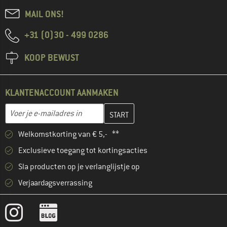
MAIL ONS!
+31 (0)30 - 499 0286
KOOP BEWUST
KLANTENACCOUNT AANMAKEN
Vul je e-mailadres hier in en maak in de volgende stap je klanten
E-mailadres
Welkomstkorting van € 5,- **
Exclusieve toegang tot kortingsacties
Sla producten op je verlanglijstje op
Verjaardagsverrassing