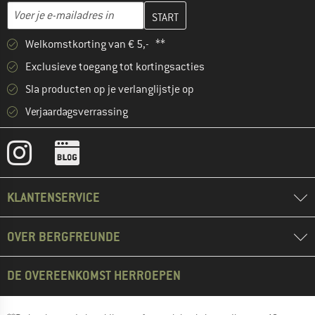
Vul je e-mailadres hier in en maak in de volgende stap je klanten
E-mailadres
Welkomstkorting van € 5,- **
Exclusieve toegang tot kortingsacties
Sla producten op je verlanglijstje op
Verjaardagsverrassing
KLANTENSERVICE
OVER BERGFREUNDE
DE OVEREENKOMST HERROEPEN