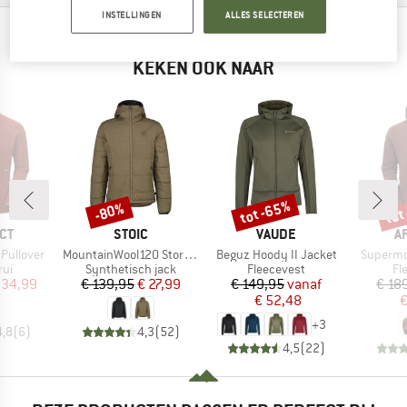
INSTELLINGEN
ALLES SELECTEREN
BERGVRIENDEN DIE DIT BEKEKEN HEBBEN,
KEKEN OOK NAAR
tot -65%
tot
-80%
Korting
Korting
Kort
MERK
MERK
M
CT
STOIC
VAUDE
A
Artikel
Artikel
Artikel
Pullover
MountainWool120 StorboSt. Hoody
Beguz Hoody II Jacket
Supermo
tgroep
Productgroep
Productgroep
Pr
rui
Synthetisch jack
Fleecevest
Fl
ijs
rlaagde prijs
Prijs
Verlaagde prijs
Prijs
Verlaagde prijs
 34,99
€ 139,95
€ 27,99
€ 149,95
vanaf
€ 18
€ 52,48
€
+
3
4,8
(
6
)
4,3
(
52
)
4,5
(
22
)