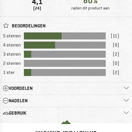
80%
4,1
(24)
raden dit product aan
BEOORDELINGEN
5 sterren
(11)
4 sterren
(9)
3 sterren
(2)
2 sterren
(0)
1 ster
(2)
VOORDELEN
NADELEN
GEBRUIK