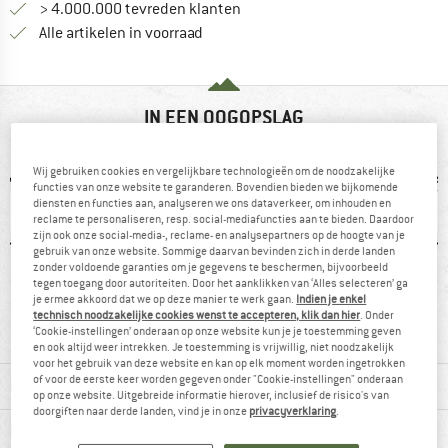
> 4.000.000 tevreden klanten
Alle artikelen in voorraad
IN EEN OOGOPSLAG
Wij gebruiken cookies en vergelijkbare technologieën om de noodzakelijke
functies van onze website te garanderen. Bovendien bieden we bijkomende
diensten en functies aan, analyseren we ons dataverkeer, om inhouden en
reclame te personaliseren, resp. social-mediafuncties aan te bieden. Daardoor
zijn ook onze social-media-, reclame- en analysepartners op de hoogte van je
gebruik van onze website. Sommige daarvan bevinden zich in derde landen
zonder voldoende garanties om je gegevens te beschermen, bijvoorbeeld
tegen toegang door autoriteiten. Door het aanklikken van ‘Alles selecteren’ ga
0 g
Capuchon
Kunstvezel
36
je ermee akkoord dat we op deze manier te werk gaan.
Indien je enkel
technisch noodzakelijke cookies wenst te accepteren, klik dan hier
. Onder
‘Cookie-instellingen’ onderaan op onze website kun je je toestemming geven
en ook altijd weer intrekken. Je toestemming is vrijwillig, niet noodzakelijk
voor het gebruik van deze website en kan op elk moment worden ingetrokken
of voor de eerste keer worden gegeven onder "Cookie-instellingen" onderaan
MATERIAALGEGEVENS & KENMERKEN
op onze website. Uitgebreide informatie hierover, inclusief de risico's van
doorgiften naar derde landen, vind je in onze
privacyverklaring
.
PRODUCTBESCHRIJVING