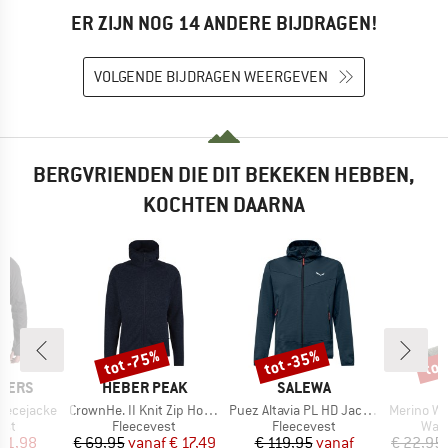
ER ZIJN NOG 14 ANDERE BIJDRAGEN!
VOLGENDE BIJDRAGEN WEERGEVEN
BERGVRIENDEN DIE DIT BEKEKEN HEBBEN,
KOCHTEN DAARNA
tot -75%
tot -35%
tot
Korting
Korting
Kort
MERK
MERK
PERS
HEBER PEAK
SALEWA
Artikel
Artikel
Artikel
leecejacke
CrownHe. II Knit Zip Hoody
Puez Altavia PL HD Jacket
Merino Wool C
groep
Productgroep
Productgroep
Prod
est
Fleecevest
Fleecevest
Wan
ijs
rlaagde prijs
Prijs
Verlaagde prijs
Prijs
Verlaagde prijs
 31,98
€ 69,95
vanaf
€ 17,49
€ 119,95
vanaf
€ 22,95