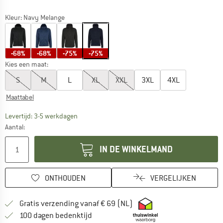
Kleur:
Navy Melange
-68%
-68%
-75%
-75%
Kies een maat:
S
M
L
XL
XXL
3XL
4XL
Maattabel
De link wordt geopend in een infovak en bevat le
Levertijd: 3-5 werkdagen
Aantal:
IN DE WINKELMAND
ONTHOUDEN
VERGELIJKEN
Vind hier de verzendinform
Gratis verzending vanaf € 69 (NL)
Vind de betalingsinformatie hier! Opent
100 dagen bedenktijd