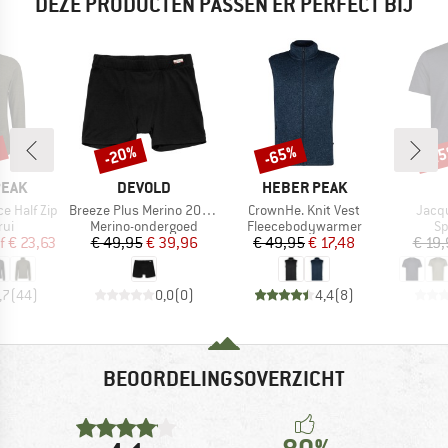
DEZE PRODUCTEN PASSEN ER PERFECT BIJ
%
-20%
-65%
-2
Korting
Korting
Kort
MERK
MERK
PEAK
DEVOLD
HEBER PEAK
Artikel
Artikel
Artike
e Half Zip
Breeze Plus Merino 200 Boxer
CrownHe. Knit Vest
Jacqu
tgroep
Productgroep
Productgroep
Pr
rui
Merino-ondergoed
Fleecebodywarmer
Sp
ijs
rlaagde prijs
Prijs
Verlaagde prijs
Prijs
Verlaagde prijs
f
€ 23,63
€ 49,95
€ 39,96
€ 49,95
€ 17,48
€ 19
,7
(
44
)
0,0
(
0
)
4,4
(
8
)
BEOORDELINGSOVERZICHT