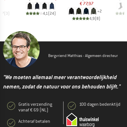
€ 77,97
+
2
4,7
(
3
)
4,1
(
24
)
4,9
(
8
)
Bergvriend Matthias - Algemeen directeur
"We moeten allemaal meer verantwoordelijkheid
nemen, zodat de natuur voor ons behouden blijft."
Gratis verzending
100 dagen bedenktijd
vanaf € 69 (NL)
Achteraf betalen