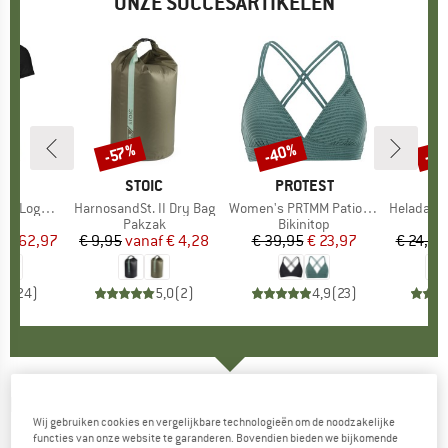
ONZE SUCCESARTIKELEN
%
-40%
-8
-57%
Korting
Korting
Kort
OX
MERK
STOIC
MERK
PROTEST
o T-Shirt
Artikel
HarnosandSt. II Dry Bag
Artikel
Women's PRTMM Patio Triangle
Artikel
HeladagenSt. Insulated
groep
irt
Productgroep
Pakzak
Productgroep
Bikinitop
Pr
Is
f
ijs
rlaagde prijs
€ 62,97
€ 9,95
vanaf
Prijs
Verlaagde prijs
€ 4,28
€ 39,95
Prijs
Verlaagde prijs
€ 23,97
€ 24,95
,7
(
24
)
5,0
(
2
)
4,9
(
23
)
HAGLÖFS
-
Haglöfs L.I.M FH Low -
Wij gebruiken cookies en vergelijkbare technologieën om de noodzakelijke
Multisportschoenen
functies van onze website te garanderen. Bovendien bieden we bijkomende