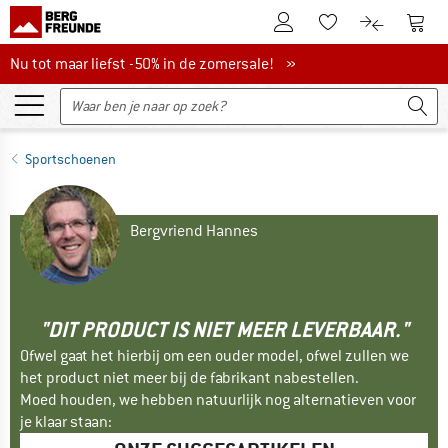
De klantenaccount
Naar
Naar de verlanglijs
Naar de pro
Nu tot maar liefst -50% in de zomersale!
Nu tot maar liefst -50% in de zomersale! »
Sportschoenen
Bergvriend Hannes
"DIT PRODUCT IS NIET MEER LEVERBAAR."
Ofwel gaat het hierbij om een ouder model, ofwel zullen we
het product niet meer bij de fabrikant nabestellen.
Moed houden, we hebben natuurlijk nog alternatieven voor
je klaar staan: