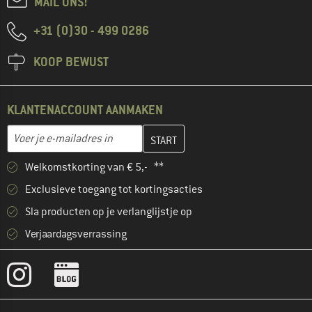
MAIL ONS!
+31 (0)30 - 499 0286
KOOP BEWUST
KLANTENACCOUNT AANMAKEN
Vul je e-mailadres hier in en maak in de volgende stap je klanten
E-mailadres
Welkomstkorting van € 5,- **
Exclusieve toegang tot kortingsacties
Sla producten op je verlanglijstje op
Verjaardagsverrassing