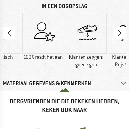
IN EEN OOGOPSLAG
etisch
100% raadt het aan
Klanten zeggen:
Klanten
goede grip
Prijs/k
MATERIAALGEGEVENS & KENMERKEN
BERGVRIENDEN DIE DIT BEKEKEN HEBBEN,
KEKEN OOK NAAR