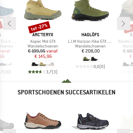
%
tot -27%
tot
Korting
Kort
K
MERK
MERK
M
A
ARC'TERYX
HAGLÖFS
S
Artikel
Artikel
Artikel
o II GTX
Kopec Mid GTX
L.I.M Horizon Hike GTX Mid
Ribelle 
p
Productgroep
Productgroep
Produ
choenen
Wandelschoenen
Wandelschoenen
Wand
ijs
rlaagde prijs
Prijs
Verlaagde prijs
Prijs
vanaf
€ 199,95
vanaf
€ 208,00
€ 18
,96
€ 145,96
€
+
4
0,0
(
0
)
,7
(
30
)
3,7
(
3
)
SPORTSCHOENEN SUCCESARTIKELEN