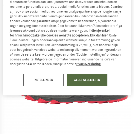
diensten en functies aan, analyseren we ons dataverkeer, om inhouden en
5,0
(1)
reclame te personaliseren, resp. social-mediafuncties aan te bieden. Daardoor
zijn ook onze social-media-, reclame- en analysepartners op de hoogte van je
gebruik van onze website. Sommige daarvan bevinden zich in derde landen
zonder voldoende garanties om je gegevens te beschermen, bijvoorbeeld
tegen toegang door autoriteiten. Door het aanklikken van ‘Alles selecteren’ ga
je ermee akkoord dat we op deze manier te werk gaan.
Indien je enkel
technisch noodzakelijke cookies wenst te accepteren, klik dan hier
. Onder
‘Cookie-instellingen’ onderaan op onze website kun je je toestemming geven
en ook altijd weer intrekken. Je toestemming is vrijwillig, niet noodzakelijk
voor het gebruik van deze website en kan op elk moment worden ingetrokken
of voor de eerste keer worden gegeven onder "Cookie-instellingen" onderaan
op onze website. Uitgebreide informatie hierover, inclusief de risico's van
doorgiften naar derde landen, vind je in onze
privacyverklaring
.
INSTELLINGEN
ALLES SELECTEREN