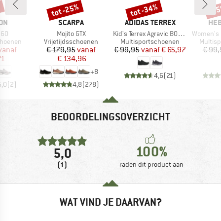
%
tot -25%
tot -34%
-6
Korting
Korting
Kort
MERK
MERK
ME
ON
SCARPA
ADIDAS TERREX
HEB
Artikel
Artikel
Artikel
360
Mojito GTX
Kid's Terrex Agravic BOA Rain Ready
Women's Ever
p
Productgroep
Productgroep
Produc
choenen
Vrijetijdsschoenen
Multisportschoenen
Multis
ijs
rlaagde prijs
Prijs
Verlaagde prijs
Prijs
Verlaagde prijs
vanaf
€ 179,95
vanaf
€ 99,95
vanaf
€ 65,97
€ 99,
71
€ 134,96
+
8
4,6
(
21
)
5,0
(
2
)
4,8
(
278
)
BEOORDELINGSOVERZICHT
100%
5,0
(1)
raden dit product aan
WAT VIND JE DAARVAN?