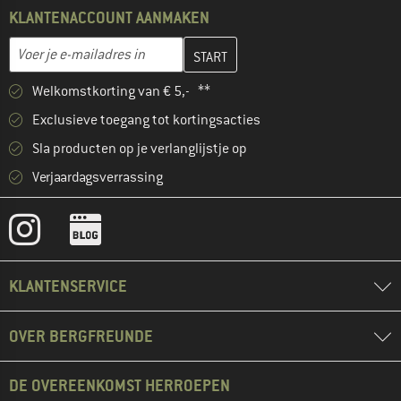
KLANTENACCOUNT AANMAKEN
Vul je e-mailadres hier in en maak in de volgende stap je klanten
E-mailadres
Welkomstkorting van € 5,- **
Exclusieve toegang tot kortingsacties
Sla producten op je verlanglijstje op
Verjaardagsverrassing
KLANTENSERVICE
OVER BERGFREUNDE
DE OVEREENKOMST HERROEPEN