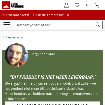
De klantenaccount
Naar
Naar de verlanglijs
Naar de pro
Nu tot maar liefst -50% in de zomersale!
Nu tot maar liefst -50% in de zomersale! »
Fleecevesten
Bergvriend Max
"DIT PRODUCT IS NIET MEER LEVERBAAR."
Ofwel gaat het hierbij om een ouder model, ofwel zullen we
het product niet meer bij de fabrikant nabestellen.
Moed houden, we hebben natuurlijk nog alternatieven voor
je klaar staan: