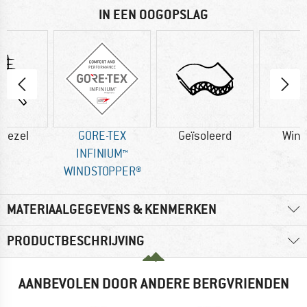
IN EEN OOGOPSLAG
vezel
GORE-TEX
Geïsoleerd
Wind
INFINIUM™
WINDSTOPPER®
MATERIAALGEGEVENS & KENMERKEN
PRODUCTBESCHRIJVING
AANBEVOLEN DOOR ANDERE BERGVRIENDEN