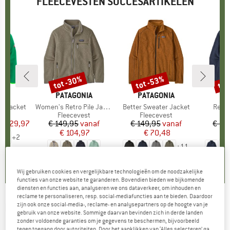
FLEECEVESTEN SUCCESARTIKELEN
%
tot -30%
tot -53%
tot
Korting
Korting
Kort
IDS
MERK
PATAGONIA
MERK
PATAGONIA
ME
PA
er Jacket
Artikel
Women's Retro Pile Jacket
Artikel
Better Sweater Jacket
Artike
Retro
groep
est
Productgroep
Fleecevest
Productgroep
Fleecevest
Pr
Fl
f
ijs
rlaagde prijs
€ 29,97
€ 149,95
Prijs
Verlaagde prijs
vanaf
€ 149,95
Prijs
Verlaagde prijs
vanaf
€ 14
€ 104,97
€ 70,48
€
+
2
+
11
,6
(
15
)
4,3
(
37
)
4,6
(
107
)
Wij gebruiken cookies en vergelijkbare technologieën om de noodzakelijke
functies van onze website te garanderen. Bovendien bieden we bijkomende
diensten en functies aan, analyseren we ons dataverkeer, om inhouden en
reclame te personaliseren, resp. social-mediafuncties aan te bieden. Daardoor
zijn ook onze social-media-, reclame- en analysepartners op de hoogte van je
HÄRKILA
-
Women's Kamko Fleecejacke -
gebruik van onze website. Sommige daarvan bevinden zich in derde landen
Fleecevest
zonder voldoende garanties om je gegevens te beschermen, bijvoorbeeld
tegen toegang door autoriteiten. Door het aanklikken van ‘Alles selecteren’ ga