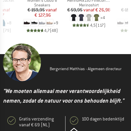
Artikel
Artikel
A
3L Jacket
Women's Cloud 6
MerinoMix150 PineconeHe. II T-Shirt
tgroep
Productgroep
Productgroep
P
as
Sneakers
Merinoshirt
S
ijs
rlaagde prijs
Prijs
Verlaagde prijs
Prijs
Verlaagde prijs
vanaf
€ 159,95
vanaf
€ 59,95
vanaf
€ 26,98
€ 15
,97
€ 127,96
€
+
4
+
8
+
9
4,5
(
117
)
,7
(
79
)
4,7
(
48
)
Bergvriend Matthias - Algemeen directeur
"We moeten allemaal meer verantwoordelijkheid
nemen, zodat de natuur voor ons behouden blijft."
Gratis verzending
100 dagen bedenktijd
vanaf € 69 (NL)