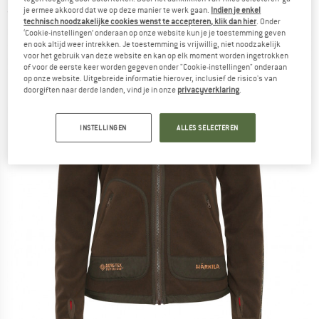
je ermee akkoord dat we op deze manier te werk gaan.
Indien je enkel
(0)
technisch noodzakelijke cookies wenst te accepteren, klik dan hier
. Onder
‘Cookie-instellingen’ onderaan op onze website kun je je toestemming geven
en ook altijd weer intrekken. Je toestemming is vrijwillig, niet noodzakelijk
voor het gebruik van deze website en kan op elk moment worden ingetrokken
of voor de eerste keer worden gegeven onder "Cookie-instellingen" onderaan
op onze website. Uitgebreide informatie hierover, inclusief de risico's van
doorgiften naar derde landen, vind je in onze
privacyverklaring
.
INSTELLINGEN
ALLES SELECTEREN