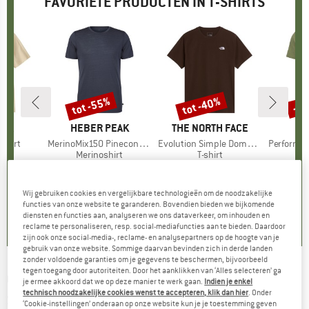
FAVORIETE PRODUCTEN IN T-SHIRTS
%
tot -55%
tot -40%
-2
Korting
Korting
Kort
NIA
MERK
HEBER PEAK
MERK
THE NORTH FACE
-Shirt
Artikel
MerinoMix150 PineconeHe. II T-Shirt
Artikel
Evolution Simple Dome Short Sleeve
Artikel
PerformanceMerin
ctgroep
t
Productgroep
Merinoshirt
Productgroep
T-shirt
Pr
Sp
f
ijs
rlaagde prijs
€ 31,47
€ 59,95
vanaf
Prijs
Verlaagde prijs
€ 26,98
€ 26,95
vanaf
Prijs
Verlaagde prijs
€ 16,17
€ 39,
+
2
+
4
+
10
Wij gebruiken cookies en vergelijkbare technologieën om de noodzakelijke
5,0
(
1
)
4,5
(
118
)
4,8
(
8
)
functies van onze website te garanderen. Bovendien bieden we bijkomende
diensten en functies aan, analyseren we ons dataverkeer, om inhouden en
reclame te personaliseren, resp. social-mediafuncties aan te bieden. Daardoor
zijn ook onze social-media-, reclame- en analysepartners op de hoogte van je
gebruik van onze website. Sommige daarvan bevinden zich in derde landen
zonder voldoende garanties om je gegevens te beschermen, bijvoorbeeld
tegen toegang door autoriteiten. Door het aanklikken van ‘Alles selecteren’ ga
GREENBOMB
-
Women's Nature High Sea
je ermee akkoord dat we op deze manier te werk gaan.
Indien je enkel
technisch noodzakelijke cookies wenst te accepteren, klik dan hier
. Onder
Stop T-Shirt - T-shirt
‘Cookie-instellingen’ onderaan op onze website kun je je toestemming geven