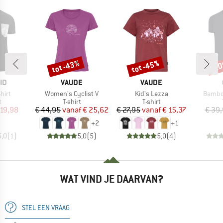
tot -43%
tot -45%
-2
Korting
Korting
Kort
MERK
MERK
ID
VAUDE
VAUDE
Artikel
Artikel
Artikel
hirt
Women's Cyclist V
Kid's Lezza
Bambo
ctgroep
Productgroep
Productgroep
t
T-shirt
T-shirt
ijs
rlaagde prijs
Prijs
Verlaagde prijs
Prijs
Verlaagde prijs
 19,98
€ 44,95
vanaf
€ 25,62
€ 27,95
vanaf
€ 15,37
€ 39
+
2
+
1
5,0
(
1
)
5,0
(
5
)
5,0
(
4
)
WAT VIND JE DAARVAN?
STEL EEN VRAAG