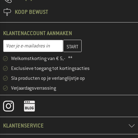
KOOP BEWUST
KLANTENACCOUNT AANMAKEN
Vul je e-mailadres hier in en maak in de volgende stap je klanten
E-mailadres
Welkomstkorting van € 5,- **
Exclusieve toegang tot kortingsacties
Sla producten op je verlanglijstje op
Verjaardagsverrassing
KLANTENSERVICE