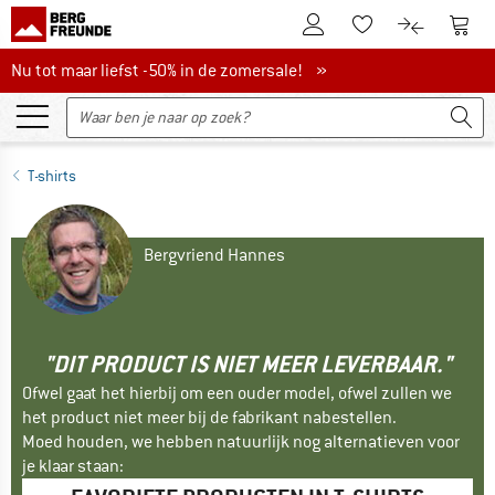
De klantenaccount
Naar
Naar de verlanglijs
Naar de pro
Nu tot maar liefst -50% in de zomersale!
Nu tot maar liefst -50% in de zomersale! »
T-shirts
Bergvriend Hannes
"DIT PRODUCT IS NIET MEER LEVERBAAR."
Ofwel gaat het hierbij om een ouder model, ofwel zullen we
het product niet meer bij de fabrikant nabestellen.
Moed houden, we hebben natuurlijk nog alternatieven voor
je klaar staan: