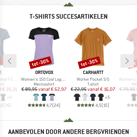
T-SHIRTS SUCCESARTIKELEN
%
tot -30%
tot -30%
tot
Korting
Korting
Kort
MERK
MERK
E
ORTOVOX
CARHARTT
Artikel
Artikel
Artikel
 T-Shirt
Women's 150 Cool Logo T-Shirt
Workw Pocket S/S
Women's Merino155 Lah
tgroep
Productgroep
Productgroep
Pr
irt
Merinoshirt
T-shirt
Me
ijs
rlaagde prijs
Prijs
Verlaagde prijs
Prijs
Verlaagde prijs
f
€ 26,21
€ 89,95
vanaf
€ 62,97
€ 22,95
vanaf
€ 16,07
€ 79,95
+
2
+
5
,6
(
36
)
4,7
(
24
)
4,5
(
15
)
AANBEVOLEN DOOR ANDERE BERGVRIENDEN