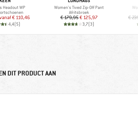
MERK
MERK
KEEN
LUNDHAGS
Artikel
Art
s Headout WP
Women's Tived Zip-Off Pant
Wo
tgroep
Productgroep
portschoenen
Afritsbroek
Prijs
Verlaagde prijs
Prijs
Verlaagde prijs
vanaf
€ 110,46
€ 179,95
€ 125,97
€ 23
4,4
(
5
)
3,7
(
3
)
EN DIT PRODUCT AAN