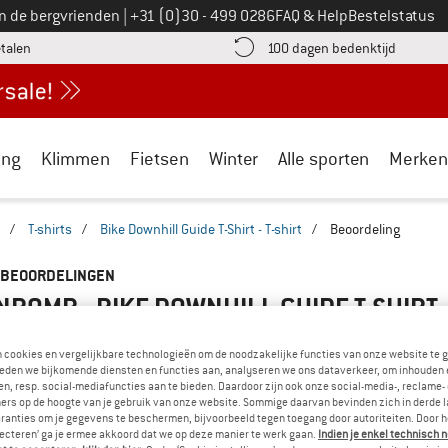
Bel ons op
an de bergvrienden
|
+31 (0)30 - 499 0286
FAQ & Help
Bestelstatus
vind de betalingsinformatie hier! Opent in een infovak
Vind de b
etalen
100 dagen bedenktijd
ing
Klimmen
Fietsen
Winter
Alle sporten
Merken
/
T-shirts
/
Bike Downhill Guide T-Shirt - T-shirt
/
Beoordeling
 BEOORDELINGEN
BOMB - BIKE DOWNHILL GUIDE T-SHIRT -
5,0
(1)
n cookies en vergelijkbare technologieën om de noodzakelijke functies van onze website te 
eden we bijkomende diensten en functies aan, analyseren we ons dataverkeer, om inhouden 
n, resp. social-mediafuncties aan te bieden. Daardoor zijn ook onze social-media-, reclame-
IT PRODUCT?
BEOORDELING SCHRIJVEN
ers op de hoogte van je gebruik van onze website. Sommige daarvan bevinden zich in derde 
t product al eens in handen
ranties om je gegevens te beschermen, bijvoorbeeld tegen toegang door autoriteiten. Door h
n om je mening hierover te
lecteren’ ga je ermee akkoord dat we op deze manier te werk gaan.
Indien je enkel technisch 