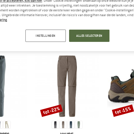
 te accepteren, klik dan hier
. Onder ‘Cookie-instellingen’ onderaan op onze website kun je 
altijd weer intrekken. Je toestemming is vrijwillig, niet noodzakelijk voor het gebruik van d
rgvrienden zijn blij om jouw
oment worden ingetrokken of voor de eerste keer worden gegeven onder "Cookie-instellingen
 Uitgebreide informatie hierover, inclusief de risico's van doorgiften naar derde landen, vind 
te lezen - deel het met hen.
aring
.
INSTELLINGEN
ALLES SELECTEREN
VRIENDEN DIE DIT BEKEKEN HEBBEN, KEKEN OOK
tot -22%
tot -15%
Korting
Korting