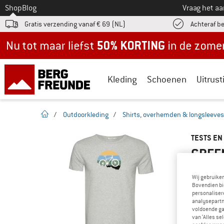
Naar
Shop
Blog
Vraag het a
Gratis verzending vanaf € 69 (NL)
Achteraf b
Nu tot maar liefst -50% in de zomersale!
Kleding
Schoenen
Uitrust
Startpagina
/
Outdoorkleding
/
Shirts, overhemden & longsleeves
TESTS EN
GREEN
Wij gebruike
Bovendien bi
personalisere
KEN JE D
analysepartn
Heb je di
voldoende ga
gehad? Zi
van ‘Alles se