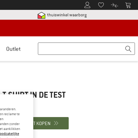
De klantenaccount
Naar
Naar de verlanglijs
Naar de pro
etalingsinformatie hier! Opent in een infovak
Vind alle informatie hier!
thuiswinkel waarborg
Outlet
 T-SHIRT
IN DE TEST
garanderen.
en reclame te
 en
PRODUCT KOPEN
landen zonder
et aanklikken
noodzakelijke