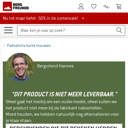
De klantenaccount
Naar
Naar de verlanglijs
Naar de pro
Nu tot maar liefst -50% in de zomersale!
Nu tot maar liefst -50% in de zomersale! »
Fietsshirts korte mouwen
Bergvriend Hannes
"DIT PRODUCT IS NIET MEER LEVERBAAR."
Ofwel gaat het hierbij om een ouder model, ofwel zullen we
het product niet meer bij de fabrikant nabestellen.
Moed houden, we hebben natuurlijk nog alternatieven voor
je klaar staan: