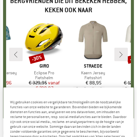
BERGVRIENDEN DIE DIT BEKEKEN HEBBEN,
KEKEN OOK NAAR
-30%
-1
Korting
Kort
K
MERK
GIRO
MERK
STRAEDE
M
M
/S Jersey
Artikel
Eclipse Pro
Artikel
Kaern Jersey
A
Z
tgroep
irt
Productgroep
Fietshelm
Productgroep
Fietsshirt
P
Fi
ijs
rlaagde prijs
 80,96
€ 329,95
Prijs
Verlaagde prijs
vanaf
€ 88,95
Prijs
€ 124,
€ 230,97
+
3
+
3
0,0
(
0
)
4,7
(
3
)
Wij gebruiken cookies en vergelijkbare technologieën om de noodzakelijke
0,0
(
0
)
functies van onze website te garanderen. Bovendien bieden we bijkomende
diensten en functies aan, analyseren we ons dataverkeer, om inhouden en
reclame te personaliseren, resp. social-mediafuncties aan te bieden. Daardoor
zijn ook onze social-media-, reclame- en analysepartners op de hoogte van je
gebruik van onze website. Sommige daarvan bevinden zich in derde landen
GORE WEAR
-
Fade Jersey - Fietsshirt
zonder voldoende garanties om je gegevens te beschermen, bijvoorbeeld
tegen toegang door autoriteiten. Door het aanklikken van ‘Alles selecteren’ ga