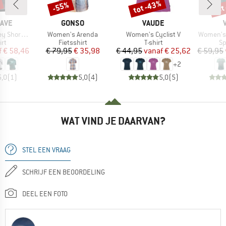
tot -43%
tot
-55%
Korting
Korting
Kort
MERK
MERK
AVE
GONSO
VAUDE
Artikel
Artikel
Artikel
ort Sleeve
Women's Arenda
Women's Cyclist V
Women's 
tgroep
Productgroep
Productgroep
Pr
irt
Fietsshirt
T-shirt
Sp
ijs
rlaagde prijs
Prijs
Verlaagde prijs
Prijs
Verlaagde prijs
f
€ 58,46
€ 79,95
€ 35,98
€ 44,95
vanaf
€ 25,62
€ 59,95
+
2
5,0
(
1
)
5,0
(
4
)
5,0
(
5
)
WAT VIND JE DAARVAN?
STEL EEN VRAAG
SCHRIJF EEN BEOORDELING
DEEL EEN FOTO