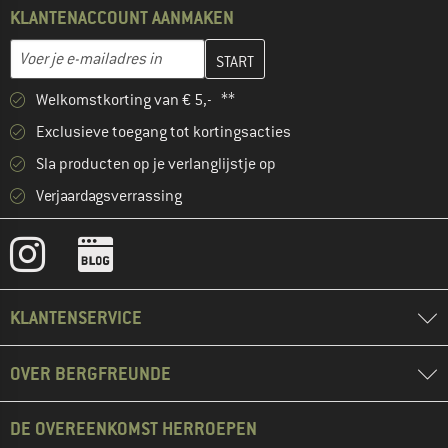
KLANTENACCOUNT AANMAKEN
Vul je e-mailadres hier in en maak in de volgende stap je klanten
E-mailadres
Welkomstkorting van € 5,- **
Exclusieve toegang tot kortingsacties
Sla producten op je verlanglijstje op
Verjaardagsverrassing
KLANTENSERVICE
OVER BERGFREUNDE
DE OVEREENKOMST HERROEPEN