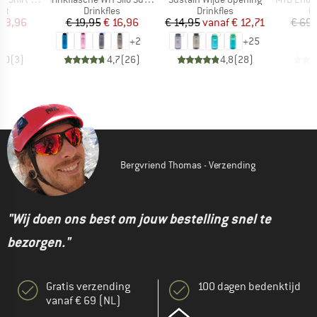
tgroep
Productgroep
Productgroep
P
irt
Drinkfles
Drinkfles
Fi
ijs
rlaagde prijs
Prijs
Verlaagde prijs
Prijs
Verlaagde prijs
 53,96
€ 19,95
€ 16,96
€ 14,95
vanaf
€ 12,71
€ 69,
+
2
+
25
5,0
(
3
)
4,7
(
26
)
4,8
(
28
)
Bergvriend Thomas - Verzending
"Wij doen ons best om jouw bestelling snel te
bezorgen."
Gratis verzending
100 dagen bedenktijd
vanaf € 69 (NL)