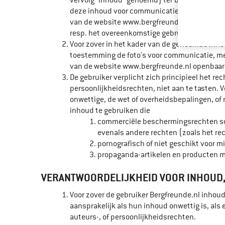
vervolg "inhoud" genoemd) ter beschikking ste
deze inhoud voor communicatie, meningsuitin
van de website www.bergfreunde.nl om de inh
resp. het overeenkomstige gebruiksrecht voo
Voor zover in het kader van de genoemde inhou
toestemming de foto's voor communicatie, men
van de website www.bergfreunde.nl openbaar 
De gebruiker verplicht zich principieel het r
persoonlijkheidsrechten, niet aan te tasten. V
onwettige, de wet of overheidsbepalingen, of 
inhoud te gebruiken die
commerciële beschermingsrechten sch
evenals andere rechten (zoals het re
pornografisch of niet geschikt voor mi
propaganda-artikelen en producten m
VERANTWOORDELIJKHEID VOOR INHOUD, 
Voor zover de gebruiker Bergfreunde.nl inhoud
aansprakelijk als hun inhoud onwettig is, al
auteurs-, of persoonlijkheidsrechten.