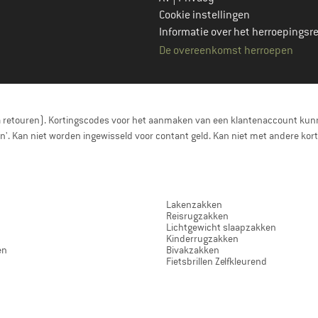
Cookie instellingen
Informatie over het herroepingsr
De overeenkomst herroepen
a retouren). Kortingscodes voor het aanmaken van een klantenaccount kunn
nen'. Kan niet worden ingewisseld voor contant geld. Kan niet met andere 
Lakenzakken
Reisrugzakken
Lichtgewicht slaapzakken
Kinderrugzakken
en
Bivakzakken
Fietsbrillen Zelfkleurend