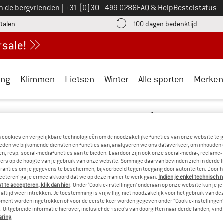
Bel ons op
an de bergvrienden
|
+31 (0)30 - 499 0286
FAQ & Help
Bestelstatus
vind de betalingsinformatie hier! Opent in een infovak
Vind de b
etalen
100 dagen bedenktijd
ing
Klimmen
Fietsen
Winter
Alle sporten
Merken
ET UPLOADEN VAN FOTO'S (CONTACTFO
g "Bergfreunde.nl" genoemd) is de mening van zijn klanten heel be
n cookies en vergelijkbare technologieën om de noodzakelijke functies van onze website te 
eden we bijkomende diensten en functies aan, analyseren we ons dataverkeer, om inhouden 
le onderwerpen en prestaties van Bergfreunde.nl uitgebreid hun me
n, resp. social-mediafuncties aan te bieden. Daardoor zijn ook onze social-media-, reclame-
e gebruiker inhoud, zoals foto's - bijvoorbeeld van producten - aa
ers op de hoogte van je gebruik van onze website. Sommige daarvan bevinden zich in derde 
ranties om je gegevens te beschermen, bijvoorbeeld tegen toegang door autoriteiten. Door h
lecteren’ ga je ermee akkoord dat we op deze manier te werk gaan.
Indien je enkel technisch 
 te accepteren, klik dan hier
. Onder ‘Cookie-instellingen’ onderaan op onze website kun je 
d gelden de volgende gebruiksvoorwaarden:
altijd weer intrekken. Je toestemming is vrijwillig, niet noodzakelijk voor het gebruik van d
oment worden ingetrokken of voor de eerste keer worden gegeven onder "Cookie-instellingen
 Uitgebreide informatie hierover, inclusief de risico's van doorgiften naar derde landen, vind 
reunde.nl gegevens of bestanden (foto's, afbeeldingen, andere plaat
aring
.