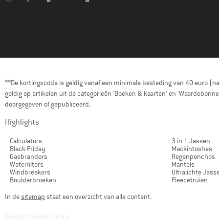
**De kortingscode is geldig vanaf een minimale besteding van 40 euro (n
geldig op artikelen uit de categorieën 'Boeken & kaarten' en 'Waardebon
doorgegeven of gepubliceerd.
Highlights
Calculators
3 in 1 Jassen
Black Friday
Mackintoshes
Gasbranders
Regenponchos
Waterfilters
Mantels
Windbreakers
Ultralichte Jass
Boulderbroeken
Fleecetruien
In de
sitemap
staat een overzicht van alle content.
BuildID XNAu5629cfyk