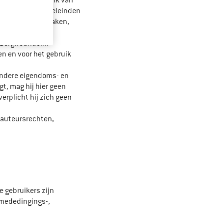
t voor het gebruik van
r commerciële doeleinden
oegankelijk te maken,
 Bergfreunde.nl
en en voor het gebruik
 andere eigendoms- en
gt, mag hij hier geen
erplicht hij zich geen
 auteursrechten,
e gebruikers zijn
 mededingings-,