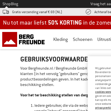
Naar
Shop
Blog
Vraag het a
Gratis verzending vanaf € 69 (NL)
Achteraf b
Nu tot maar liefst -50% in de zomersale!
Kleding
Schoenen
Uitrust
GEBRUIKSVOORWAARDEN VOOR H
Voor Bergfreunde.nl / Bergfreunde GmbH (in het vervol
Wij gebruike
Bovendien bi
klanten (in het vervolg "gebruikers" genoemd) over al
personalisere
productbeoordelingen geven. In het kader daarvan kan d
analysepartn
voldoende ga
beschikking stellen.
van ‘Alles se
cookies wenst
Voor het ter beschikking stellen van dergelijke inhou
geven en ook 
kan op elk m
onze website.
Iedere gebruiker, die via de website van Bergf
privacyverkl