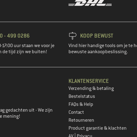
0 - 499 0286
KOOP BEWUST
-17:00 uur staan we voor je
Vind hier handige tools om je te h
n de tijd zijn we buiten!
bewuste aankoopbeslissing.
KLANTENSERVICE
Verzending & betaling
account aan
Bestelstatus
FAQs & Help
ag gedachten uit - We zijn
Contact
je mening!
Retourneren
Product garantie & klachten
|
AV
Privacy