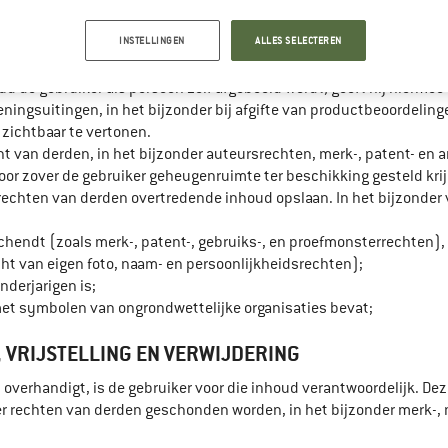
lt, verleent hiermee aan Bergfreunde.nl het wettelijke auteursrech
gen, vooral bij het geven van productbeoordelingen, evenals voo
INSTELLINGEN
ALLES SELECTEREN
oud te verveelvoudigen, te verbreiden, te bewerken en openbaar t
r door Bergfreunde.nl benoemde derden.
d de gebruiker als persoon zelf afgebeeld wordt, geeft hij hiermee
ingsuitingen, in het bijzonder bij afgifte van productbeoordeling
zichtbaar te vertonen.
echt van derden, in het bijzonder auteursrechten, merk-, patent- en
oor zover de gebruiker geheugenruimte ter beschikking gesteld krij
rechten van derden overtredende inhoud opslaan. In het bijzonder v
endt (zoals merk-, patent-, gebruiks-, en proefmonsterrechten),
cht van eigen foto, naam- en persoonlijkheidsrechten);
nderjarigen is;
et symbolen van ongrondwettelijke organisaties bevat;
VRIJSTELLING EN VERWIJDERING
 overhandigt, is de gebruiker voor die inhoud verantwoordelijk. Dez
s er rechten van derden geschonden worden, in het bijzonder merk-,