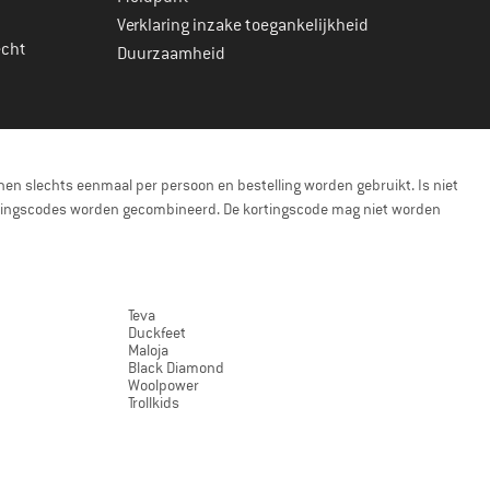
Verklaring inzake toegankelijkheid
echt
Duurzaamheid
en slechts eenmaal per persoon en bestelling worden gebruikt. Is niet
kortingscodes worden gecombineerd. De kortingscode mag niet worden
Teva
Duckfeet
Maloja
Black Diamond
Woolpower
Trollkids