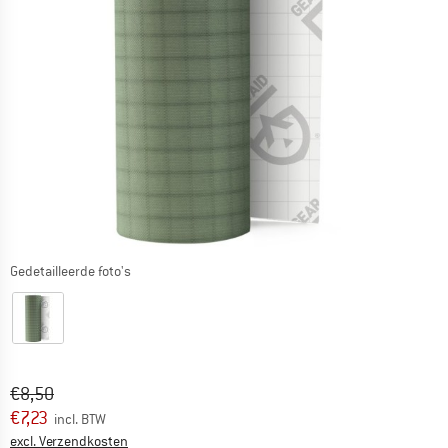
Gedetailleerde foto's
Oorspronkelijke prijs :
Prijs:
€
8,50
€
7,23
incl. BTW
Informatie over de verzendkosten. Opent in een infov
excl. Verzendkosten