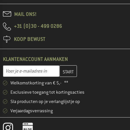
MAIL ONS!
+31 (0)30 - 499 0286
KOOP BEWUST
KLANTENACCOUNT AANMAKEN
Vul je e-mailadres hier in en maak in de volgende stap je klanten
E-mailadres
Welkomstkorting van € 5,- **
Exclusieve toegang tot kortingsacties
Sla producten op je verlanglijstje op
Verjaardagsverrassing