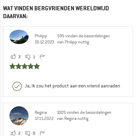
repareren.
WAT VINDEN BERGVRIENDEN WERELDWIJD
Hartelijke groeten,
DAARVAN:
Marco
Philipp
59% vinden de beoordelingen
0
0
19.12.2023
van Philipp nuttig
3
1
Marije vd
15.06.2025 11:15
Hoi Marco, maar ik zie niet staan dat t
toepasbaar is op silicone. Dat is wel een
bestanddeel van de Rainfly toch (20D
Ja, ik zou het product aan een vriend aanraden
ripstop nylon, 1200 mm Durashield
polyurethane &silicone). Heel dun spul.
Zeker dat deze reparatieset passend is?
Ik wil mn dure tent niet verprutsen zoals
Regina
100% vinden de beoordelingen
17.11.2022
van Regina nuttig
je begrijpt.....
Groet!
Marije
2
0