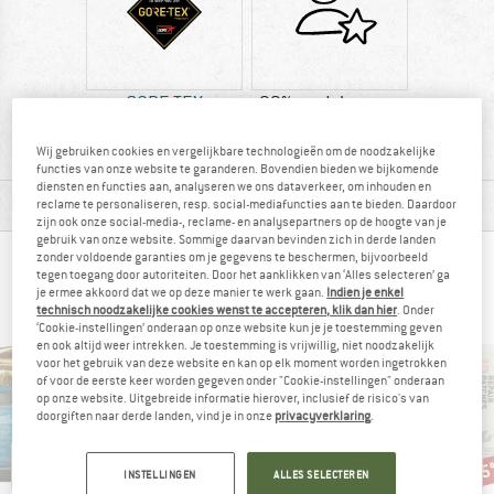
GORE-TEX
92% raadt het aan
Wij gebruiken cookies en vergelijkbare technologieën om de noodzakelijke
functies van onze website te garanderen. Bovendien bieden we bijkomende
diensten en functies aan, analyseren we ons dataverkeer, om inhouden en
MATERIAALGEGEVENS & KENMERKEN
reclame te personaliseren, resp. social-mediafuncties aan te bieden. Daardoor
zijn ook onze social-media-, reclame- en analysepartners op de hoogte van je
gebruik van onze website. Sommige daarvan bevinden zich in derde landen
zonder voldoende garanties om je gegevens te beschermen, bijvoorbeeld
BERGVRIENDEN DIE DIT BEKEKEN HEBBEN,
tegen toegang door autoriteiten. Door het aanklikken van ‘Alles selecteren’ ga
je ermee akkoord dat we op deze manier te werk gaan.
Indien je enkel
KEKEN OOK NAAR
technisch noodzakelijke cookies wenst te accepteren, klik dan hier
. Onder
‘Cookie-instellingen’ onderaan op onze website kun je je toestemming geven
en ook altijd weer intrekken. Je toestemming is vrijwillig, niet noodzakelijk
voor het gebruik van deze website en kan op elk moment worden ingetrokken
of voor de eerste keer worden gegeven onder "Cookie-instellingen" onderaan
op onze website. Uitgebreide informatie hierover, inclusief de risico's van
doorgiften naar derde landen, vind je in onze
privacyverklaring
.
-15%
-15%
-1
Korting
Korting
Kort
INSTELLINGEN
ALLES SELECTEREN