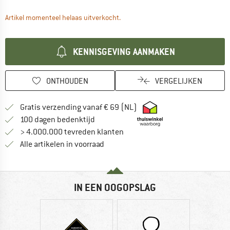
De link wordt geopend in een infova
Artikel momenteel helaas uitverkocht.
KENNISGEVING AANMAKEN
ONTHOUDEN
VERGELIJKEN
Vind hier de verzendinform
Gratis verzending vanaf € 69 (NL)
Vind de betalingsinformatie hier! Opent
100 dagen bedenktijd
> 4.000.000 tevreden klanten
Alle artikelen in voorraad
IN EEN OOGOPSLAG