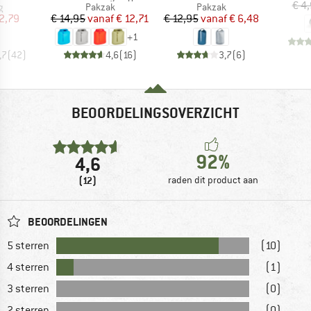
€ 4
ctgroep
Productgroep
Productgroep
g
Pakzak
Pakzak
ijs
rlaagde prijs
Prijs
Verlaagde prijs
Prijs
Verlaagde prijs
2,79
€ 14,95
vanaf
€ 12,71
€ 12,95
vanaf
€ 6,48
+
1
,7
(
42
)
4,6
(
16
)
3,7
(
6
)
BEOORDELINGSOVERZICHT
92%
4,6
(12)
raden dit product aan
BEOORDELINGEN
5 sterren
(10)
4 sterren
(1)
3 sterren
(0)
2 sterren
(0)