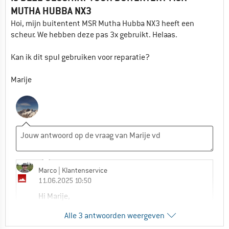
MUTHA HUBBA NX3
Hoi, mijn buitentent MSR Mutha Hubba NX3 heeft een
scheur. We hebben deze pas 3x gebruikt. Helaas.
Kan ik dit spul gebruiken voor reparatie?
Marije
Marco
| Klantenservice
11.06.2025 10:50
Hi Marije,
Alle 3 antwoorden weergeven
Ja, u kunt de tape gebruiken om uw tent te