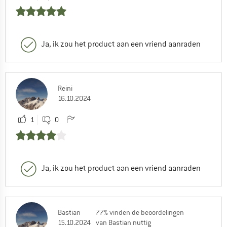
0
0
Ja, ik zou het product aan een vriend aanraden
Mischa (Community)
| Klantenservice
16.06.2025 09:30
Hi Marije, this will work fine. Otherwise
take the tent to a repair service where
Reini
they can make a comprehensive repair.
16.10.2024
0
0
1
0
Ja, ik zou het product aan een vriend aanraden
Bastian
77% vinden de beoordelingen
15.10.2024
van Bastian nuttig