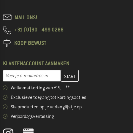
MAIL ONS!
+31 (0)30 - 499 0286
KOOP BEWUST
KLANTENACCOUNT AANMAKEN
Vul je e-mailadres hier in en maak in de volgende stap je klanten
E-mailadres
Welkomstkorting van € 5,- **
Exclusieve toegang tot kortingsacties
Sla producten op je verlanglijstje op
Verjaardagsverrassing