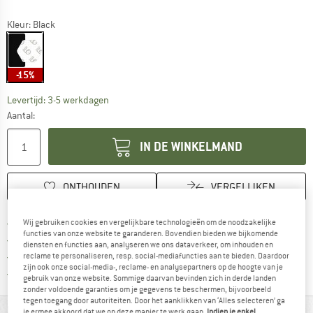
Kleur:
Black
-15%
De link wordt geopend in een infovak en bevat le
Levertijd: 3-5 werkdagen
Aantal:
IN DE WINKELMAND
ONTHOUDEN
VERGELIJKEN
Vind hier de verzendinform
Gratis verzending vanaf € 69 (NL)
Wij gebruiken cookies en vergelijkbare technologieën om de noodzakelijke
functies van onze website te garanderen. Bovendien bieden we bijkomende
Vind de betalingsinformatie hier! Opent
100 dagen bedenktijd
diensten en functies aan, analyseren we ons dataverkeer, om inhouden en
> 4.000.000 tevreden klanten
reclame te personaliseren, resp. social-mediafuncties aan te bieden. Daardoor
zijn ook onze social-media-, reclame- en analysepartners op de hoogte van je
Alle artikelen in voorraad
gebruik van onze website. Sommige daarvan bevinden zich in derde landen
zonder voldoende garanties om je gegevens te beschermen, bijvoorbeeld
tegen toegang door autoriteiten. Door het aanklikken van ‘Alles selecteren’ ga
MATERIAALGEGEVENS & KENMERKEN
je ermee akkoord dat we op deze manier te werk gaan.
Indien je enkel