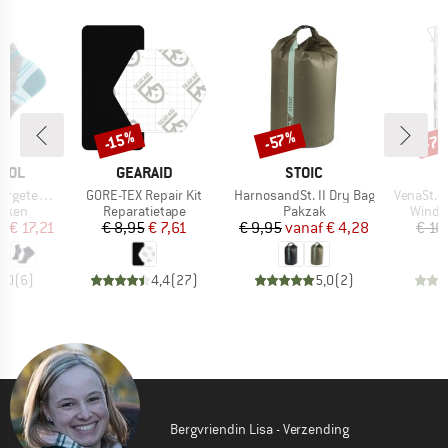
%
-7
-57%
-15%
Korting
Korting
Kort
MERK
MERK
OOL
GEARAID
STOIC
Artikel
Artikel
Artikel
n Ankle Socks
GORE-TEX Repair Kit
HarnosandSt. II Dry Bag
VenaSt. 
roep
Productgroep
Productgroep
Produ
kken
Reparatietape
Pakzak
Windb
ijs
rlaagde prijs
Prijs
Verlaagde prijs
Prijs
Verlaagde prijs
f
€ 17,21
€ 8,95
€ 7,61
€ 9,95
vanaf
€ 4,28
€ 16
5,0
(
6
)
4,4
(
27
)
5,0
(
2
)
Bergvriendin Lisa - Verzending