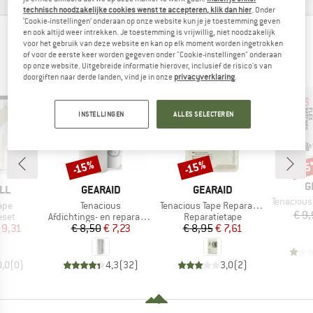
technisch noodzakelijke cookies wenst te accepteren, klik dan hier
. Onder
‘Cookie-instellingen’ onderaan op onze website kun je je toestemming geven
en ook altijd weer intrekken. Je toestemming is vrijwillig, niet noodzakelijk
BERGVRIENDEN DIE DIT BEKEKEN HEBBEN,
voor het gebruik van deze website en kan op elk moment worden ingetrokken
of voor de eerste keer worden gegeven onder "Cookie-instellingen" onderaan
KEKEN OOK NAAR
op onze website. Uitgebreide informatie hierover, inclusief de risico's van
doorgiften naar derde landen, vind je in onze
privacyverklaring
.
INSTELLINGEN
ALLES SELECTEREN
-15%
-15%
-1
Korting
Korting
Kort
M
G
MERK
MERK
LL
GEARAID
GEARAID
Artikel
Tenacious Ta
Artikel
Artikel
ape
Tenacious
Tenacious Tape Reparatur Flicken
€ 9
roep
Productgroep
Productgroep
eset
Afdichtings- en reparatietape
Reparatietape
ijs
rlaagde prijs
Prijs
Verlaagde prijs
Prijs
Verlaagde prijs
 9,31
€ 8,50
€ 7,23
€ 8,95
€ 7,61
0,0
(
0
)
4,3
(
32
)
3,0
(
2
)