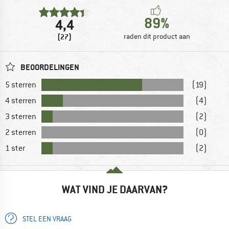
89%
4,4
(27)
raden dit product aan
BEOORDELINGEN
5 sterren
(19)
4 sterren
(4)
3 sterren
(2)
2 sterren
(0)
1 ster
(2)
WAT VIND JE DAARVAN?
STEL EEN VRAAG