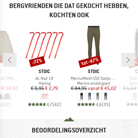
BERGVRIENDEN DIE DAT GEKOCHT HEBBEN,
KOCHTEN OOK
%
tot -47%
tot
-72%
Korting
Korting
Kort
K
MERK
MERK
M
C
STOIC
STOIC
C
Artikel
Artikel
Artik
ngby Shorts
AL Nail 18
MerinoMesh150 SadjemSt. Long Pants
Oval
uctgroep
Productgroep
Productgroep
Prod
Haring
Merino-ondergoed
Schr
ijs
rlaagde prijs
Prijs
Verlaagde prijs
Prijs
Verlaagde prijs
f
€ 38,97
€ 9,95
€ 2,79
€ 84,95
vanaf
€ 45,02
€ 5,50
4,0
(
2
)
4,7
(
42
)
4,6
(
25
)
BEOORDELINGSOVERZICHT