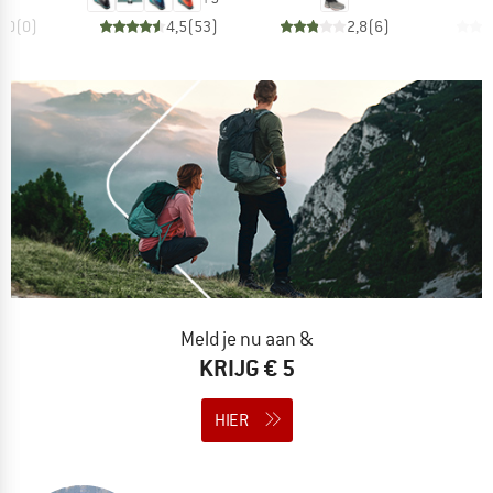
0,0
(
0
)
4,5
(
53
)
2,8
(
6
)
Meld je nu aan &
KRIJG € 5
HIER