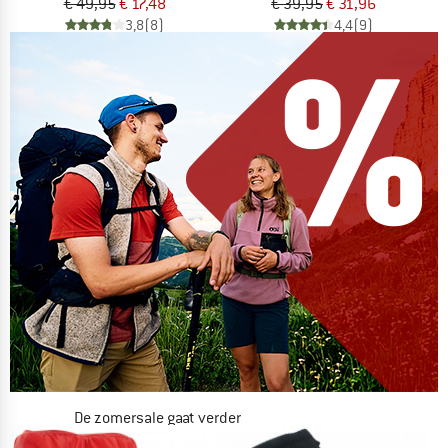
€ 49,95
€ 17,48
€ 39,95
€ 31,96
3,8
(8)
4,4
(9)
De zomersale gaat verder