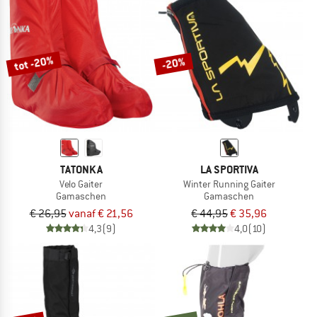
NU TOT MAAR LIEFST -50%
NAAR DE SALE
tot -20%
-20%
TATONKA
LA SPORTIVA
Velo Gaiter
Winter Running Gaiter
Gamaschen
Gamaschen
€ 26,95
vanaf € 21,56
€ 44,95
€ 35,96
4,3
(9)
4,0
(10)