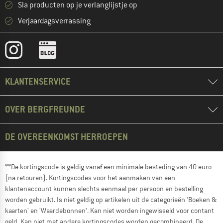
Sla producten op je verlanglijstje op
Verjaardagsverrassing
KLANTENSERVICE
OVER BERGFREUNDE
DE OVEREENKOMST HERROEPEN
**De kortingscode is geldig vanaf een minimale besteding van 40 euro
(na retouren). Kortingscodes voor het aanmaken van een
klantenaccount kunnen slechts eenmaal per persoon en bestelling
worden gebruikt. Is niet geldig op artikelen uit de categorieën 'Boeken &
kaarten' en 'Waardebonnen'. Kan niet worden ingewisseld voor contant
geld. Kan niet met andere kortingscodes worden gecombineerd. De