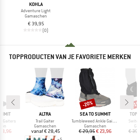
KOHLA
Adventure Light
Gamaschen
€ 39,95
(0)
TOPPRODUCTEN VAN JE FAVORIETE MERKEN
-20%
-1
Korting
Kort
MERK
MERK
MER
UMMIT
ALTRA
SEA TO SUMMIT
TOPO
Artikel
Artikel
Artikel
 Gaiters
Trail Gaiter
Tumbleweed Ankle Gaiters
Switc
groep
Productgroep
Productgroep
Pro
hen
Gamaschen
Gamaschen
Ga
ijs
rlaagde prijs
Prijs
Prijs
Verlaagde prijs
 63,96
vanaf
€ 28,45
€ 29,95
€ 23,96
€ 39,
+
5