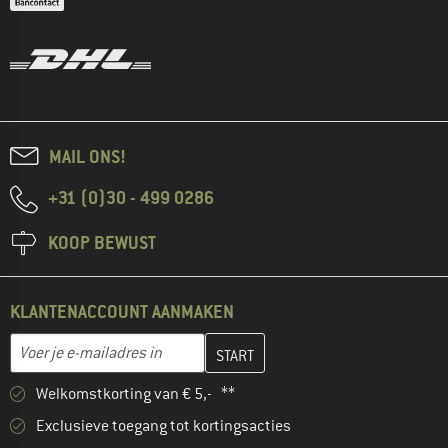
MAIL ONS!
+31 (0)30 - 499 0286
KOOP BEWUST
KLANTENACCOUNT AANMAKEN
Vul je e-mailadres hier in en maak in de volgende stap je klanten
E-mailadres
Welkomstkorting van € 5,- **
Exclusieve toegang tot kortingsacties