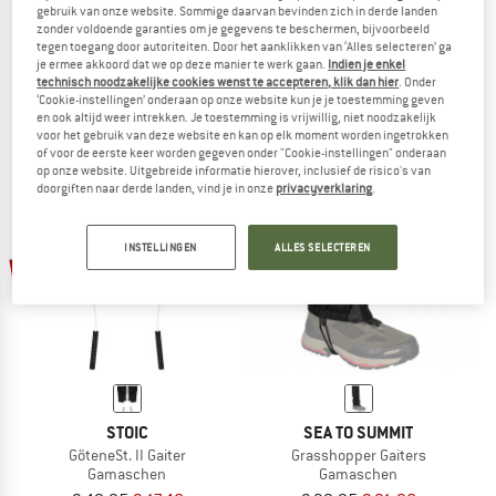
gebruik van onze website. Sommige daarvan bevinden zich in derde landen
SALEWA
TATONKA
zonder voldoende garanties om je gegevens te beschermen, bijvoorbeeld
tegen toegang door autoriteiten. Door het aanklikken van ‘Alles selecteren’ ga
Pedroc Speed Hiking Gaiter
Gaiter 210 Hd Short Light
je ermee akkoord dat we op deze manier te werk gaan.
Indien je enkel
Gamaschen
Gamaschen
technisch noodzakelijke cookies wenst te accepteren, klik dan hier
. Onder
€ 54,95
€ 23,95
€ 21,56
‘Cookie-instellingen’ onderaan op onze website kun je je toestemming geven
en ook altijd weer intrekken. Je toestemming is vrijwillig, niet noodzakelijk
5,0
(1)
4,0
(2)
voor het gebruik van deze website en kan op elk moment worden ingetrokken
of voor de eerste keer worden gegeven onder "Cookie-instellingen" onderaan
op onze website. Uitgebreide informatie hierover, inclusief de risico's van
doorgiften naar derde landen, vind je in onze
privacyverklaring
.
INSTELLINGEN
ALLES SELECTEREN
-65%
-20%
STOIC
SEA TO SUMMIT
GöteneSt. II Gaiter
Grasshopper Gaiters
Gamaschen
Gamaschen