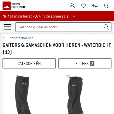
De klantenaccount
Naar
Naar de verlanglijs
Naar de pro
Nu tot maar liefst -50% in de zomersale!
Nu tot maar liefst -50% in de zomersale! »
Outdoorschoenen
GAITERS & GAMASCHEN VOOR HEREN - WATERDICHT
(13)
CATEGORIEËN
FILTERS
2