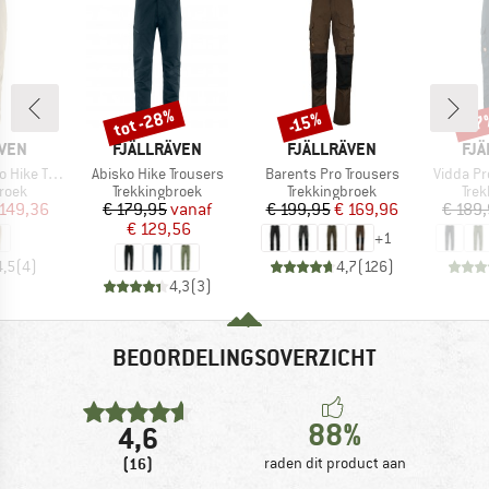
tot -28%
-15%
-17
Korting
Korting
Kort
MERK
MERK
ME
ÄVEN
FJÄLLRÄVEN
FJÄLLRÄVEN
FJÄ
Artikel
Artikel
Artikel
 Trousers
Abisko Hike Trousers
Barents Pro Trousers
Vidda Pr
roep
Productgroep
Productgroep
Pro
roek
Trekkingbroek
Trekkingbroek
Tre
ijs
rlaagde prijs
Prijs
Verlaagde prijs
Prijs
Verlaagde prijs
 149,36
€ 179,95
vanaf
€ 199,95
€ 169,96
€ 189
€ 129,56
+
1
4,5
(
4
)
4,7
(
126
)
4,3
(
3
)
BEOORDELINGSOVERZICHT
88%
4,6
(16)
raden dit product aan