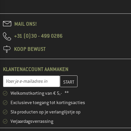
MAIL ONS!
+31 (0)30 - 499 0286
KOOP BEWUST
KLANTENACCOUNT AANMAKEN
Vul je e-mailadres hier in en maak in de volgende stap je klanten
E-mailadres
Welkomstkorting van € 5,- **
Exclusieve toegang tot kortingsacties
Sla producten op je verlanglijstje op
Verjaardagsverrassing