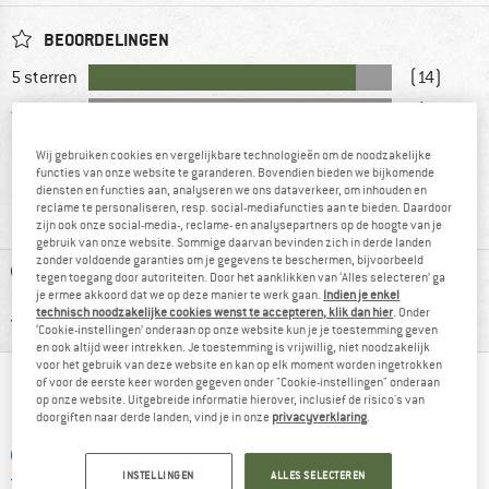
BEOORDELINGEN
5 sterren
(14)
4 sterren
(0)
3 sterren
(1)
Wij gebruiken cookies en vergelijkbare technologieën om de noodzakelijke
functies van onze website te garanderen. Bovendien bieden we bijkomende
2 sterren
(0)
diensten en functies aan, analyseren we ons dataverkeer, om inhouden en
reclame te personaliseren, resp. social-mediafuncties aan te bieden. Daardoor
1 ster
(1)
zijn ook onze social-media-, reclame- en analysepartners op de hoogte van je
gebruik van onze website. Sommige daarvan bevinden zich in derde landen
zonder voldoende garanties om je gegevens te beschermen, bijvoorbeeld
VOORDELEN
tegen toegang door autoriteiten. Door het aanklikken van ‘Alles selecteren’ ga
je ermee akkoord dat we op deze manier te werk gaan.
Indien je enkel
technisch noodzakelijke cookies wenst te accepteren, klik dan hier
. Onder
GEBRUIK
‘Cookie-instellingen’ onderaan op onze website kun je je toestemming geven
en ook altijd weer intrekken. Je toestemming is vrijwillig, niet noodzakelijk
voor het gebruik van deze website en kan op elk moment worden ingetrokken
of voor de eerste keer worden gegeven onder "Cookie-instellingen" onderaan
WAT VIND JE DAARVAN?
op onze website. Uitgebreide informatie hierover, inclusief de risico's van
doorgiften naar derde landen, vind je in onze
privacyverklaring
.
STEL EEN VRAAG
INSTELLINGEN
ALLES SELECTEREN