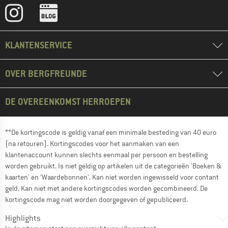
KLANTENSERVICE
OVER BERGFREUNDE
DE OVEREENKOMST HERROEPEN
**De kortingscode is geldig vanaf een minimale besteding van 40 euro
(na retouren). Kortingscodes voor het aanmaken van een
klantenaccount kunnen slechts eenmaal per persoon en bestelling
worden gebruikt. Is niet geldig op artikelen uit de categorieën 'Boeken &
kaarten' en 'Waardebonnen'. Kan niet worden ingewisseld voor contant
geld. Kan niet met andere kortingscodes worden gecombineerd. De
kortingscode mag niet worden doorgegeven of gepubliceerd.
Highlights