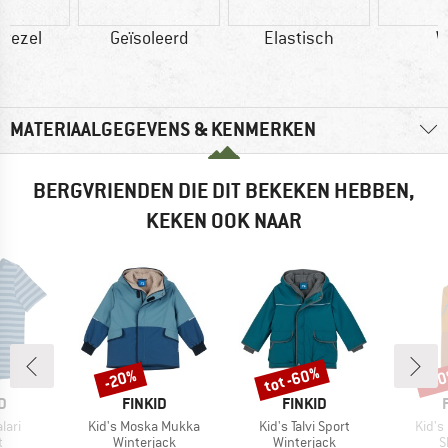
vezel
Geïsoleerd
Elastisch
W
MATERIAALGEGEVENS & KENMERKEN
BERGVRIENDEN DIE DIT BEKEKEN HEBBEN,
KEKEN OOK NAAR
tot -60%
-20%
-6
Korting
Korting
Kort
MERK
MERK
D
FINKID
FINKID
Artikel
Artikel
Artike
lari
Kid's Moska Mukka
Kid's Talvi Sport
Kid's
ctgroep
Productgroep
Productgroep
P
t
Winterjack
Winterjack
S