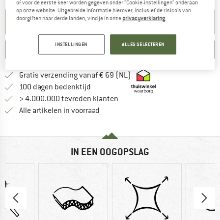
of voor de eerste keer worden gegeven onder "Cookie-instellingen" onderaan
op onze website. Uitgebreide informatie hierover, inclusief de risico's van
doorgiften naar derde landen, vind je in onze
privacyverklaring
.
KENNISGEVING AANMAKEN
INSTELLINGEN
ALLES SELECTEREN
ONTHOUDEN
VERGELIJKEN
Vind hier de verzendinform
Gratis verzending vanaf € 69 (NL)
Vind de betalingsinformatie hier! Opent
100 dagen bedenktijd
> 4.000.000 tevreden klanten
Alle artikelen in voorraad
IN EEN OOGOPSLAG