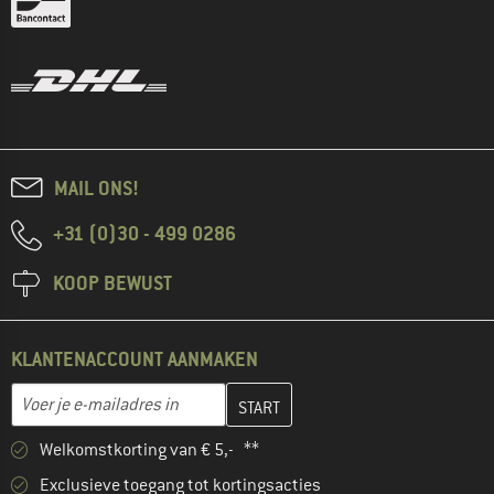
MAIL ONS!
+31 (0)30 - 499 0286
KOOP BEWUST
KLANTENACCOUNT AANMAKEN
Vul je e-mailadres hier in en maak in de volgende stap je klanten
E-mailadres
Welkomstkorting van € 5,- **
Exclusieve toegang tot kortingsacties