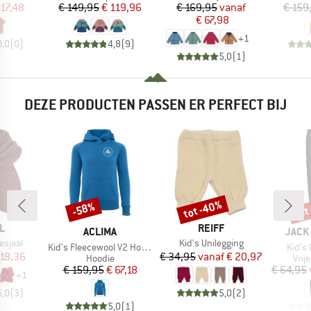
ijs
rlaagde prijs
Prijs
Verlaagde prijs
Prijs
Verlaagde prijs
 17,48
€ 149,95
€ 119,96
€ 169,95
vanaf
€ 159
€ 67,98
+
1
0,0
(
0
)
4,8
(
9
)
5,0
(
1
)
DEZE PRODUCTEN PASSEN ER PERFECT BIJ
tot -40%
tot
-58%
Korting
Korting
Kort
MERK
L
REIFF
MERK
MERK
ACLIMA
JACK
Artikel
esjaal
Kid's Unilegging
Artikel
Artike
Kid's Fleecewool V2 Hoodie
Kid's
ijs
rlaagde prijs
Prijs
Verlaagde prijs
 18,36
€ 34,95
vanaf
€ 20,97
Productgroep
Prod
Hoodie
Vrij
Prijs
Verlaagde prijs
€ 159,95
€ 67,18
€ 64,95
+
1
5,0
(
3
)
5,0
(
2
)
5,0
(
1
)