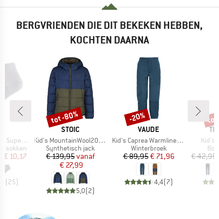
BERGVRIENDEN DIE DIT BEKEKEN HEBBEN,
KOCHTEN DAARNA
%
tot -80%
tot
-20%
Korting
Korting
Kort
K
MERK
MERK
ME
C
STOIC
VAUDE
TR
Artikel
Artikel
Artikel
ght No Show
Kid's MountainWool200 Strobo Hoody
Kid's Caprea Warmlined Pants III
Kid's T
Productgroep
Productgroep
Pro
le sokken
Synthetisch jack
Winterbroek
Bou
ijs
rlaagde prijs
Prijs
Verlaagde prijs
Prijs
Verlaagde prijs
f
€ 10,17
€ 139,95
vanaf
€ 89,95
€ 71,96
€ 42,95
€ 27,99
,8
(
25
)
4,4
(
7
)
5,0
(
2
)