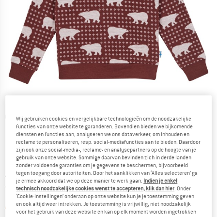
Gedetailleerde foto's
Wij gebruiken cookies en vergelijkbare technologieën om de noodzakelijke
functies van onze website te garanderen. Bovendien bieden we bijkomende
diensten en functies aan, analyseren we ons dataverkeer, om inhouden en
reclame te personaliseren, resp. social-mediafuncties aan te bieden. Daardoor
zijn ook onze social-media-, reclame- en analysepartners op de hoogte van je
gebruik van onze website. Sommige daarvan bevinden zich in derde landen
zonder voldoende garanties om je gegevens te beschermen, bijvoorbeeld
tegen toegang door autoriteiten. Door het aanklikken van ‘Alles selecteren’ ga
Prijs:
€
79,95
incl. BTW
je ermee akkoord dat we op deze manier te werk gaan.
Indien je enkel
Nederland. Informatie over de verzend
Gratis verzending
(NL)
technisch noodzakelijke cookies wenst te accepteren, klik dan hier
. Onder
‘Cookie-instellingen’ onderaan op onze website kun je je toestemming geven
en ook altijd weer intrekken. Je toestemming is vrijwillig, niet noodzakelijk
De link wordt geopend in een infova
Artikel momenteel helaas uitverkocht.
voor het gebruik van deze website en kan op elk moment worden ingetrokken