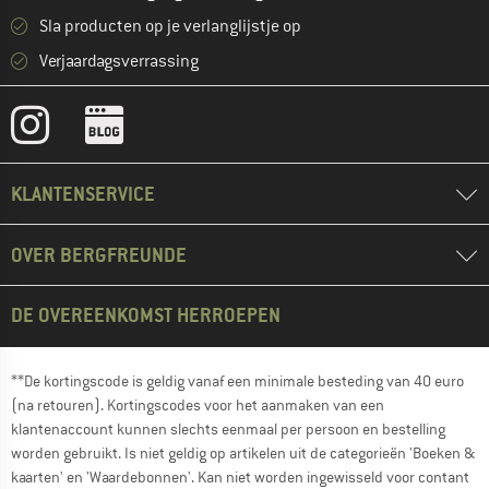
Sla producten op je verlanglijstje op
Verjaardagsverrassing
KLANTENSERVICE
OVER BERGFREUNDE
DE OVEREENKOMST HERROEPEN
**De kortingscode is geldig vanaf een minimale besteding van 40 euro
(na retouren). Kortingscodes voor het aanmaken van een
klantenaccount kunnen slechts eenmaal per persoon en bestelling
worden gebruikt. Is niet geldig op artikelen uit de categorieën 'Boeken &
kaarten' en 'Waardebonnen'. Kan niet worden ingewisseld voor contant