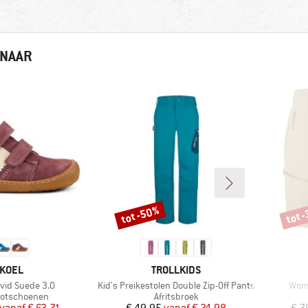
 NAAR
tot -50%
tot 
Korting
Korti
MERK
MERK
KOEL
TROLLKIDS
Artikel
Artik
avid Suede 3.0
Kid's Preikestolen Double Zip-Off Pants
Wome
ctgroep
Productgroep
ootschoenen
Afritsbroek
Prijs
Verlaagde prijs
Prijs
Verlaagde prijs