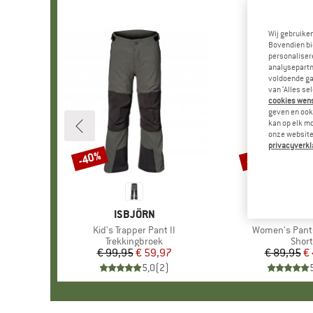
Wij gebruike
Bovendien bi
personalisere
analysepartn
voldoende ga
van ‘Alles se
cookies wenst
geven en ook 
kan op elk m
onze website.
privacyverkl
-40%
-50%
Korting
Korting
MERK
ISBJÖRN
MERK
SCHÖF
Artikel
Kid's Trapper Pant II
Artikel
Women's Pant
Productgroep
Trekkingbroek
Prod
Short
€ 99,95
Prijs
Verlaagde prijs
€ 59,97
€ 89,95
Pr
Ve
€
5,0
(
2
)