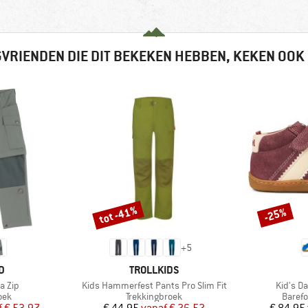
VRIENDEN DIE DIT BEKEKEN HEBBEN, KEKEN OOK
tot -41%
-25%
Korting
Korting
+
5
MERK
D
TROLLKIDS
Artikel
Artikel
a Zip
Kids Hammerfest Pants Pro Slim Fit
Kid's D
groep
Productgroep
Produ
oek
Trekkingbroek
Baref
ijs
rlaagde prijs
Prijs
Verlaagde prijs