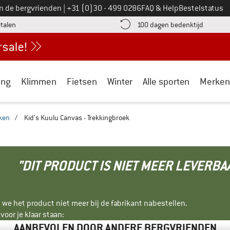
Bel ons op
an de bergvrienden
|
+31 (0)30 - 499 0286
FAQ & Help
Bestelstatus
vind de betalingsinformatie hier! Opent in een infovak
Vind de b
etalen
100 dagen bedenktijd
ing
Klimmen
Fietsen
Winter
Alle sporten
Merken
ken
/
Kid's Kuulu Canvas - Trekkingbroek
"DIT PRODUCT IS NIET MEER LEVERBA
 we het product niet meer bij de fabrikant nabestellen.
oor je klaar staan:
AANBEVOLEN DOOR ANDERE BERGVRIENDEN