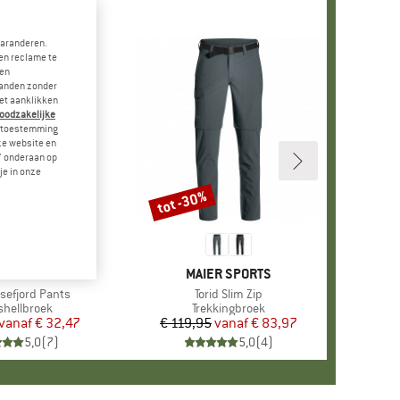
garanderen.
en reclame te
 en
landen zonder
et aanklikken
noodzakelijke
je toestemming
eze website en
" onderaan op
je in onze
tot -30%
Korting
RK
OLLKIDS
MERK
MAIER SPORTS
ysefjord Pants
Artikel
Torid Slim Zip
ductgroep
shellbroek
Productgroep
Trekkingbroek
vanaf
Prijs
Verlaagde prijs
€ 32,47
€ 119,95
vanaf
Prijs
Verlaagde prijs
€ 83,97
5,0
(
7
)
5,0
(
4
)