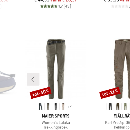
9,96
€ 44,95
vanaf
€ 26,97
€ 89,95
vana
)
4,7
(
49
)
tot -40%
tot -21%
Korting
Korting
+
7
MERK
MERK
MAIER SPORTS
FJÄLLR
Artikel
Artikel
Women's Lulaka
Karl Pro Zip-Of
Productgroep
Productg
n
Trekkingbroek
Trekkingb