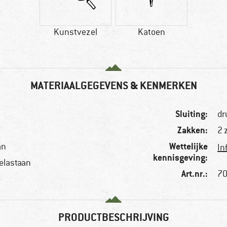
Kunstvezel
Katoen
MATERIAALGEGEVENS & KENMERKEN
Sluiting:
dr
Zakken:
2 
Wettelijke
an
In
kennisgeving:
 elastaan
Art.nr.:
70
PRODUCTBESCHRIJVING