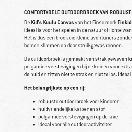
COMFORTABELE OUTDOORBROEK VAN ROBUUST 
Kid's Kuulu Canvas
Finkid
De
van het Finse merk
ideaal is voor het spelen in de natuur of lichte wa
Het is dus een broek die kleine avonturiers zon
bomen klimmen en door struikgewas rennen.
k
De outdoorbroek is gemaakt van strak geweven
polyamide verstevigingen bij de knieën voor ext
de huid en zitten niet te strak en niet te los. Ideaal
Het belangrijkste op een rij:
robuuste outdoorbroek voor kinderen
huidvriendelijke katoenen stof
polyamide verstevigingen op de knie
ideaal voor alle outdooractiviteiten