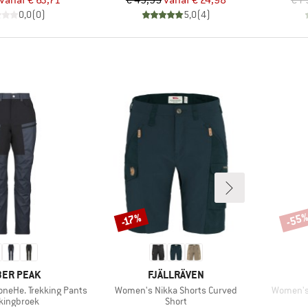
vanaf
€ 63,71
€ 49,95
vanaf
€ 24,98
€ 7
0,0
(
0
)
5,0
(
4
)
-55
-17%
Korting
Korti
RK
MERK
ER PEAK
FJÄLLRÄVEN
Artikel
Artikel
neHe. Trekking Pants
Women's Nikka Shorts Curved
Women's 
ductgroep
Productgroep
kkingbroek
Short