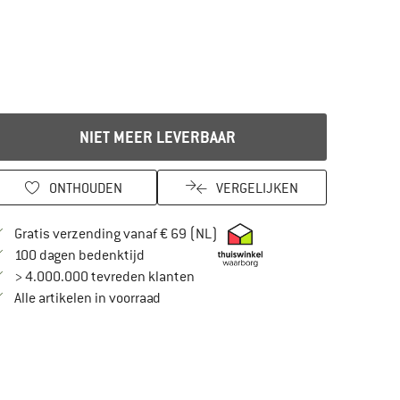
NIET MEER LEVERBAAR
ONTHOUDEN
VERGELIJKEN
Vind hier de verzendinformatie
Gratis verzending vanaf € 69 (NL)
Vind de betalingsinformatie hier! Opent in
100 dagen bedenktijd
> 4.000.000 tevreden klanten
Alle artikelen in voorraad