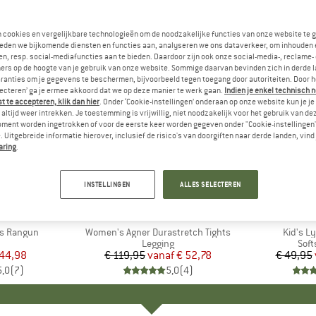
n cookies en vergelijkbare technologieën om de noodzakelijke functies van onze website te 
eden we bijkomende diensten en functies aan, analyseren we ons dataverkeer, om inhouden 
n, resp. social-mediafuncties aan te bieden. Daardoor zijn ook onze social-media-, reclame-
ers op de hoogte van je gebruik van onze website. Sommige daarvan bevinden zich in derde 
ranties om je gegevens te beschermen, bijvoorbeeld tegen toegang door autoriteiten. Door h
lecteren’ ga je ermee akkoord dat we op deze manier te werk gaan.
Indien je enkel technisch 
 te accepteren, klik dan hier
. Onder ‘Cookie-instellingen’ onderaan op onze website kun je 
altijd weer intrekken. Je toestemming is vrijwillig, niet noodzakelijk voor het gebruik van d
oment worden ingetrokken of voor de eerste keer worden gegeven onder "Cookie-instellingen
 Uitgebreide informatie hierover, inclusief de risico's van doorgiften naar derde landen, vind 
aring
.
tot -56%
-35%
Korting
Korting
INSTELLINGEN
ALLES SELECTEREN
FEL
MERK
SALEWA
ME
TR
s Rangun
Artikel
Women's Agner Durastretch Tights
Artikel
Kid's L
uctgroep
Productgroep
Legging
Pro
Soft
ijs
rlaagde prijs
 44,98
€ 119,95
vanaf
Prijs
Verlaagde prijs
€ 52,78
€ 49,95
5,0
(
7
)
5,0
(
4
)