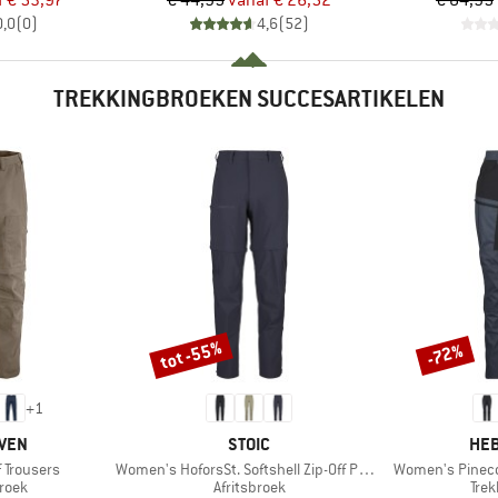
f
€ 53,97
€ 44,95
vanaf
€ 26,52
€ 84,95
0,0
(
0
)
4,6
(
52
)
TREKKINGBROEKEN SUCCESARTIKELEN
tot -55%
-72%
Korting
Korting
+
1
MERK
ME
ÄVEN
STOIC
HEB
Artikel
Artikel
f Trousers
Women's HoforsSt. Softshell Zip-Off Pants Light
Women's Pineco
roep
Productgroep
Pro
roek
Afritsbroek
Tre