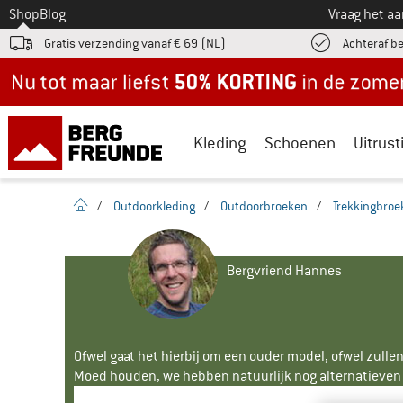
Naar
Shop
Blog
Vraag het a
Gratis verzending vanaf € 69 (NL)
Achteraf b
Nu tot maar liefst -50% in de zomersale!
Kleding
Schoenen
Uitrust
Startpagina
/
Outdoorkleding
/
Outdoorbroeken
/
Trekkingbroe
Bergvriend Hannes
Ofwel gaat het hierbij om een ouder model, ofwel zullen
Moed houden, we hebben natuurlijk nog alternatieven v