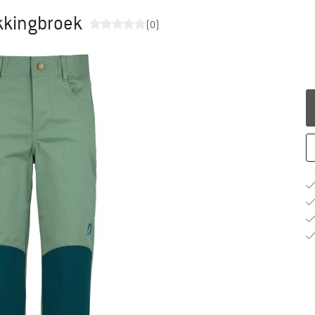
ekkingbroek
(0)