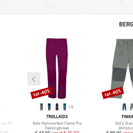
BERG
tot -40%
tot -40%
Korting
Korting
+
5
MERK
MERK
TROLLKIDS
FINKI
Artikel
Artikel
Zip Off
Kids Hammerfest Pants Pro
Kid's Orav
Productgroep
Product
Trekkingbroek
Afritsbr
de prijs
Prijs
Verlaagde prijs
Pr
Ve