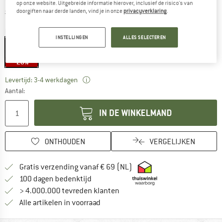
op onze website. Uitgebreide informatie hierover, inclusief de risico's van
Informatie over de verzendkosten. Opent in een infov
excl. Verzendkosten
doorgiften naar derde landen, vind je in onze
privacyverklaring
.
Maat:
265 ml
INSTELLINGEN
ALLES SELECTEREN
265 ml
-20%
De link wordt geopend in een infovak en be
Levertijd: 3-4 werkdagen
Aantal:
IN DE WINKELMAND
ONTHOUDEN
VERGELIJKEN
Vind hier de verzendinform
Gratis verzending vanaf € 69 (NL)
Vind de betalingsinformatie hier! Opent
100 dagen bedenktijd
> 4.000.000 tevreden klanten
Alle artikelen in voorraad