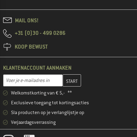
MAIL ONS!
+31 (0)30 - 499 0286
KOOP BEWUST
KLANTENACCOUNT AANMAKEN
Vul je e-mailadres hier in en maak in de volgende stap je klanten
E-mailadres
Welkomstkorting van € 5,- **
Exclusieve toegang tot kortingsacties
Sla producten op je verlanglijstje op
Verjaardagsverrassing