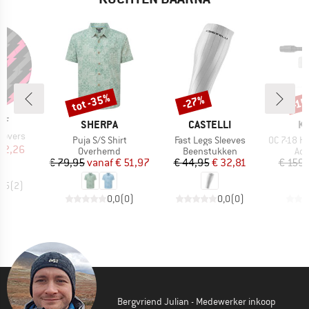
tot -35%
-27%
-1
Korting
Korting
Kort
FF
MERK
MERK
M
SHERPA
CASTELLI
K
Covers
Artikel
Artikel
Artikel
Puja S/S Shirt
Fast Legs Sleeves
OC 7-18 Hand
ijs
rlaagde prijs
32,26
Productgroep
Productgroep
Pro
Overhemd
Beenstukken
Acc
Prijs
Verlaagde prijs
Prijs
Verlaagde prijs
€ 79,95
vanaf
€ 51,97
€ 44,95
€ 32,81
€ 159,
4,5
(
2
)
0,0
(
0
)
0,0
(
0
)
Bergvriend Julian - Medewerker inkoop