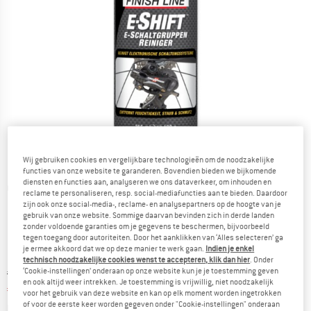
Wij gebruiken cookies en vergelijkbare technologieën om de noodzakelijke
functies van onze website te garanderen. Bovendien bieden we bijkomende
diensten en functies aan, analyseren we ons dataverkeer, om inhouden en
Gedetailleerde foto's
reclame te personaliseren, resp. social-mediafuncties aan te bieden. Daardoor
zijn ook onze social-media-, reclame- en analysepartners op de hoogte van je
gebruik van onze website. Sommige daarvan bevinden zich in derde landen
zonder voldoende garanties om je gegevens te beschermen, bijvoorbeeld
tegen toegang door autoriteiten. Door het aanklikken van ‘Alles selecteren’ ga
je ermee akkoord dat we op deze manier te werk gaan.
Indien je enkel
technisch noodzakelijke cookies wenst te accepteren, klik dan hier
. Onder
‘Cookie-instellingen’ onderaan op onze website kun je je toestemming geven
Oorspronkelijke prijs :
Prijs:
€
14,95
en ook altijd weer intrekken. Je toestemming is vrijwillig, niet noodzakelijk
€
11,96
incl. BTW
voor het gebruik van deze website en kan op elk moment worden ingetrokken
of voor de eerste keer worden gegeven onder "Cookie-instellingen" onderaan
Basisprijs:
€
45,13
/ l