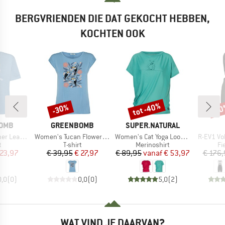
BERGVRIENDEN DIE DAT GEKOCHT HEBBEN,
KOCHTEN OOK
tot -40%
-30%
-1
Korting
Korting
Kort
MERK
MERK
OMB
GREENBOMB
SUPER.NATURAL
Artikel
Artikel
Artikel
ova T-Shirt
Women's Tucan Flower Timid
Women's Cat Yoga Loose Tee
R-EV1 Vo
ctgroep
Productgroep
Productgroep
Pr
t
T-shirt
Merinoshirt
Fi
ijs
rlaagde prijs
Prijs
Verlaagde prijs
Prijs
Verlaagde prijs
 23,97
€ 39,95
€ 27,97
€ 89,95
vanaf
€ 53,97
€ 176,
0,0
(
0
)
0,0
(
0
)
5,0
(
2
)
WAT VIND JE DAARVAN?