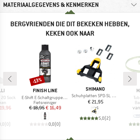
MATERIAALGEGEVENS & KENMERKEN
BERGVRIENDEN DIE DIT BEKEKEN HEBBEN,
KEKEN OOK NAAR
-13%
Korting
MERK
SHIMANO
MERK
M
LI
FINISH LINE
M
Artikel
Schuhplatten SPD-SL SM-SH 11
Artikel
Arti
 20 Sock
E-Shift E-Schaltgruppenreiniger
Tub
Prijs
€ 21,95
groep
Productgroep
Pr
kken
Fietsreiniger
Ba
ijs
rlaagde prijs
Prijs
Verlaagde prijs
19,96
€ 18,95
€ 16,49
van
5,0
(
2
)
0,0
(
0
)
0,0
(
0
)