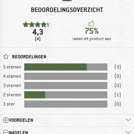
BEOORDELINGSOVERZICHT
75%
4,3
(4)
raden dit product aan
BEOORDELINGEN
5 sterren
(3)
4 sterren
(0)
3 sterren
(0)
2 sterren
(1)
1 ster
(0)
VOORDELEN
NADELEN