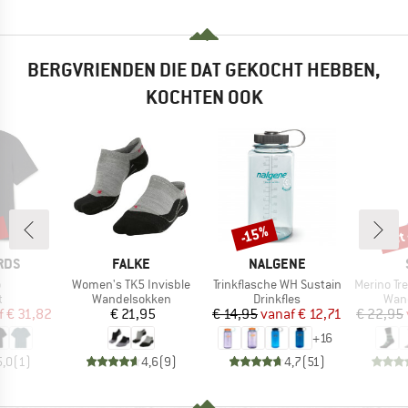
BERGVRIENDEN DIE DAT GEKOCHT HEBBEN,
KOCHTEN OOK
%
tot
-15%
Korting
Kort
MERK
MERK
RDS
FALKE
NALGENE
l
Artikel
Artikel
Artikel
o
Women's TK5 Invisble
Trinkflasche WH Sustain
Merino Trekking
ctgroep
Productgroep
Productgroep
Prod
t
Wandelsokken
Drinkfles
Wan
ijs
rlaagde prijs
Prijs
Prijs
Verlaagde prijs
f
€ 31,82
€ 21,95
€ 14,95
vanaf
€ 12,71
€ 22,95
+
16
5,0
(
1
)
4,6
(
9
)
4,7
(
51
)