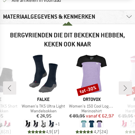
Alle artikelen in voorraad
MATERIAALGEGEVENS & KENMERKEN
BERGVRIENDEN DIE DIT BEKEKEN HEBBEN,
KEKEN OOK NAAR
tot -30%
tot
Korting
Kort
MERK
MERK
E
FALKE
ORTOVOX
Artikel
Artikel
Arti
TK5 Short
Women's TK5 Ultra Light
Women's 150 Cool Logo T-Shirt
Wom
roep
Productgroep
Productgroep
Prod
kken
Wandelsokken
Merinoshirt
Hard
ijs
Prijs
Prijs
Verlaagde prijs
95
€ 24,95
€ 89,95
vanaf
€ 62,97
€ 19,95
+
1
,6
(
21
)
4,9
(
17
)
4,7
(
24
)