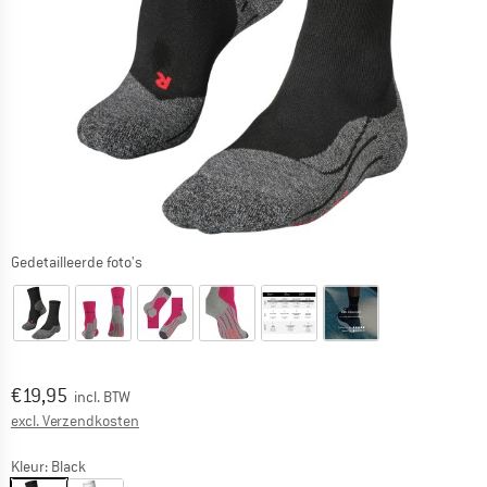
Gedetailleerde foto's
Prijs:
€
19,95
incl. BTW
Informatie over de verzendkosten. Opent in een infov
excl. Verzendkosten
Kleur:
Black