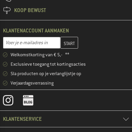
KOOP BEWUST
KLANTENACCOUNT AANMAKEN
Vul je e-mailadres hier in en maak in de volgende stap je klanten
E-mailadres
Welkomstkorting van € 5,- **
Exclusieve toegang tot kortingsacties
Sla producten op je verlanglijstje op
Verjaardagsverrassing
KLANTENSERVICE