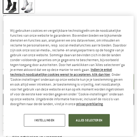
Kies een maat:
EU
35-36
EU
37-38
EU
39-40
EU
41-42
Wij gebruiken cookies en vergelijkbare technologieën om de noodzakelijke
functies van onze website te garanderen. Bovendien bieden we bijkomende
EU
43-44
diensten en functies aan, analyseren we ons dataverkeer, om inhouden en
reclame te personaliseren, resp. social-mediafuncties aan te bieden. Daardoor
Maattabel
zijn ook onze social-media-, reclame- en analysepartners op de hoogte van je
gebruik van onze website. Sommige daarvan bevinden zich in derde landen
zonder voldoende garanties om je gegevens te beschermen, bijvoorbeeld
De link wordt geopend in een infovak en bevat le
Levertijd: 3-5 werkdagen
tegen toegang door autoriteiten. Door het aanklikken van ‘Alles selecteren’ ga
Aantal:
je ermee akkoord dat we op deze manier te werk gaan.
Indien je enkel
technisch noodzakelijke cookies wenst te accepteren, klik dan hier
. Onder
‘Cookie-instellingen’ onderaan op onze website kun je je toestemming geven
IN DE WINKELMAND
en ook altijd weer intrekken. Je toestemming is vrijwillig, niet noodzakelijk
voor het gebruik van deze website en kan op elk moment worden ingetrokken
of voor de eerste keer worden gegeven onder "Cookie-instellingen" onderaan
ONTHOUDEN
VERGELIJKEN
op onze website. Uitgebreide informatie hierover, inclusief de risico's van
doorgiften naar derde landen, vind je in onze
privacyverklaring
.
Vind hier de verzendinform
Gratis verzending vanaf € 69 (NL)
INSTELLINGEN
ALLES SELECTEREN
Vind de betalingsinformatie hier! Opent
100 dagen bedenktijd
> 4.000.000 tevreden klanten