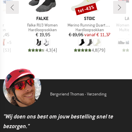
tot -43%
Korting
K
MERK
MERK
ME
A
FALKE
STOIC
LA 
Artikel
Artikel
Artikel
ter
Falke RU3 Women
Merino Running Quarter+ light socks
Women's 
groep
Productgroep
Productgroep
Produc
hen
Hardloopsokken
Hardloopsokken
Multis
ijs
Prijs
Prijs
Verlaagde prijs
28,45
€ 19,95
€ 19,95
vanaf
€ 11,37
€
+
5
,5
(
53
)
4,3
(
4
)
4,8
(
79
)
Bergvriend Thomas - Verzending
"Wij doen ons best om jouw bestelling snel te
bezorgen."