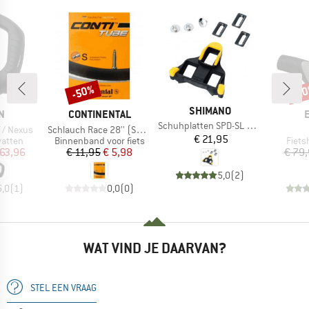
-50%
-2
Korting
Kort
MERK
SHIMANO
MERK
N
CONTINENTAL
Artikel
Schuhplatten SPD-SL SM-SH 11
Artikel
 / Nexus
Schlauch Race 28'' (SV42) Light
Prijs
€ 21,95
oep
Productgroep
Produ
vatten
Binnenband voor fiets
Fiets
ijs
rlaagde prijs
Prijs
Verlaagde prijs
 63,96
€ 11,95
€ 5,98
€ 79
5,0
(
2
)
5,0
(
1
)
0,0
(
0
)
WAT VIND JE DAARVAN?
STEL EEN VRAAG