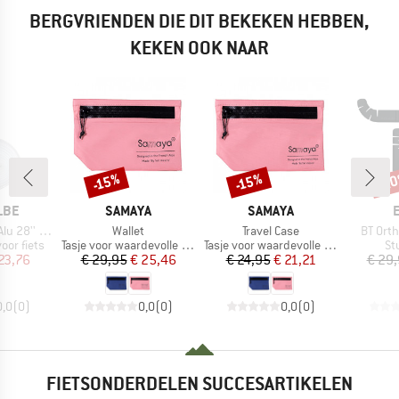
BERGVRIENDEN DIE DIT BEKEKEN HEBBEN,
KEKEN OOK NAAR
-2
-15%
-15%
Korting
Korting
Kort
MERK
MERK
LBE
SAMAYA
SAMAYA
Artikel
Artikel
Artikel
(23/32-622)
Wallet
Travel Case
BT Orth
Productgroep
Productgroep
Pr
or fiets
Tasje voor waardevolle spullen
Tasje voor waardevolle spullen
St
ijs
rlaagde prijs
Prijs
Verlaagde prijs
Prijs
Verlaagde prijs
23,76
€ 29,95
€ 25,46
€ 24,95
€ 21,21
€ 29
0,0
(
0
)
0,0
(
0
)
0,0
(
0
)
FIETSONDERDELEN SUCCESARTIKELEN