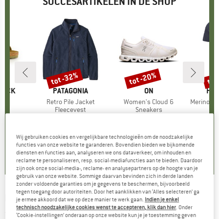
SUCCESARTIKELEN IN DE SHOP
%
tot -32%
tot -20%
tot
Korting
Korting
Kort
TOCK
MERK
PATAGONIA
MERK
ON
ME
HEB
 BF
Artikel
Retro Pile Jacket
Artikel
Women's Cloud 6
Artikel
MerinoMix150 Pi
tgroep
en
Productgroep
Fleecevest
Productgroep
Sneakers
Pr
Me
f
ijs
rlaagde prijs
€ 71,96
€ 149,95
Prijs
Verlaagde prijs
vanaf
€ 159,95
Prijs
Verlaagde prijs
vanaf
€ 59,95
€ 101,97
€ 127,96
+
6
Wij gebruiken cookies en vergelijkbare technologieën om de noodzakelijke
+
1
+
9
,8
(
20
)
functies van onze website te garanderen. Bovendien bieden we bijkomende
4,6
(
71
)
4,7
(
48
)
diensten en functies aan, analyseren we ons dataverkeer, om inhouden en
reclame te personaliseren, resp. social-mediafuncties aan te bieden. Daardoor
zijn ook onze social-media-, reclame- en analysepartners op de hoogte van je
gebruik van onze website. Sommige daarvan bevinden zich in derde landen
zonder voldoende garanties om je gegevens te beschermen, bijvoorbeeld
tegen toegang door autoriteiten. Door het aanklikken van ‘Alles selecteren’ ga
ERGON
-
Women's SF Sport Gel - Zadel
je ermee akkoord dat we op deze manier te werk gaan.
Indien je enkel
technisch noodzakelijke cookies wenst te accepteren, klik dan hier
. Onder
(0)
‘Cookie-instellingen’ onderaan op onze website kun je je toestemming geven