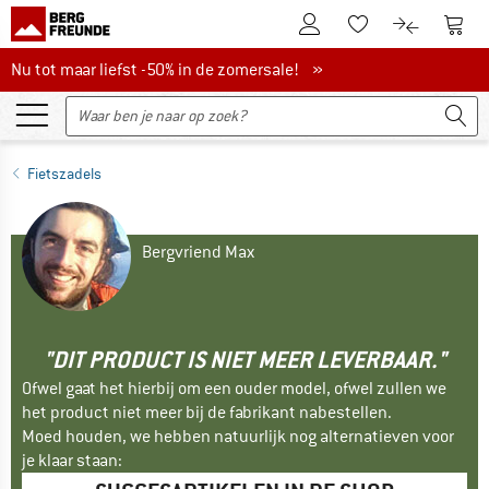
De klantenaccount
Naar
Naar de verlanglijs
Naar de pro
Nu tot maar liefst -50% in de zomersale!
Nu tot maar liefst -50% in de zomersale! »
Fietszadels
Bergvriend Max
"DIT PRODUCT IS NIET MEER LEVERBAAR."
Ofwel gaat het hierbij om een ouder model, ofwel zullen we
het product niet meer bij de fabrikant nabestellen.
Moed houden, we hebben natuurlijk nog alternatieven voor
je klaar staan: