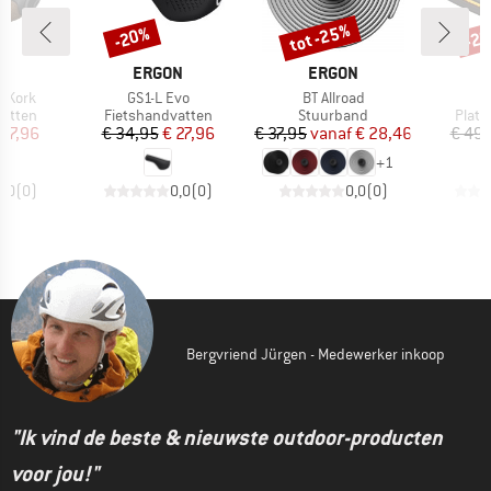
tot -25%
-20%
-2
Korting
Korting
Kort
MERK
MERK
N
ERGON
ERGON
Artikel
Artikel
ioKork
GS1-L Evo
BT Allroad
oep
Productgroep
Productgroep
Produ
vatten
Fietshandvatten
Stuurband
Platf
ijs
rlaagde prijs
Prijs
Verlaagde prijs
Prijs
Verlaagde prijs
 47,96
€ 34,95
€ 27,96
€ 37,95
vanaf
€ 28,46
€ 49,
+
1
0,0
(
0
)
0,0
(
0
)
0,0
(
0
)
Bergvriend Jürgen - Medewerker inkoop
"Ik vind de beste & nieuwste outdoor-producten
voor jou!"