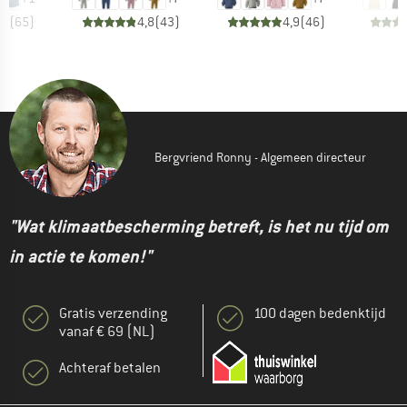
,5
(
65
)
4,8
(
43
)
4,9
(
46
)
Bergvriend Ronny - Algemeen directeur
"Wat klimaatbescherming betreft, is het nu tijd om
in actie te komen!"
Gratis verzending
100 dagen bedenktijd
vanaf € 69 (NL)
Achteraf betalen