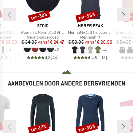
tot -30%
tot -55%
tot
%
Korting
Korting
Kort
K
MERK
MERK
C
STOIC
HEBER PEAK
Artikel
Artikel
Artikel
. Long Pants
Women's Merino150 AlsenSt. Brief
MerinoMix150 PineconeHe. II T-Shirt
Women's Merin
ep
Productgroep
Productgroep
Produ
ergoed
Merino-ondergoed
Merinoshirt
Merin
ijs
rlaagde prijs
Prijs
Verlaagde prijs
Prijs
Verlaagde prijs
f
€ 36,53
€ 34,95
vanaf
€ 24,47
€ 59,95
vanaf
€ 26,98
€ 54,95
+
1
+
2
+
4
,5
(
41
)
4,8
(
44
)
4,5
(
117
)
AANBEVOLEN DOOR ANDERE BERGVRIENDEN
%
tot -30%
tot -17%
-2
Korting
Korting
Kort