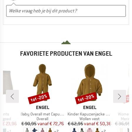
FAVORIETE PRODUCTEN VAN ENGEL
tot -20%
tot -20%
-2
Korting
Korting
Kort
MERK
MERK
L
ENGEL
ENGEL
Artikel
Artikel
Artikel
Pants
Baby Overall met Capuchon
Kinder Kapuzenjacke mit Holzknöpfen
Women'
ep
Productgroep
Productgroep
Produ
ergoed
Overall
Wollen vest
Merin
ijs
rlaagde prijs
Prijs
Verlaagde prijs
Prijs
Verlaagde prijs
f
€ 23,96
€ 90,95
vanaf
€ 72,76
€ 62,95
vanaf
€ 50,36
€ 36,95
+
1
+
7
+
7