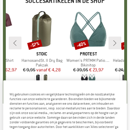
SUCCESARTIKELEN IN DE SHOP
%
-40%
-8
-57%
Korting
Korting
Kort
OX
MERK
STOIC
MERK
PROTEST
k T-Shirt
Artikel
HarnosandSt. II Dry Bag
Artikel
Women's PRTMM Patio Triangle
Artikel
HeladagenSt. Insulated
groep
irt
Productgroep
Pakzak
Productgroep
Bikinitop
Pr
Is
f
ijs
rlaagde prijs
€ 62,97
€ 9,95
vanaf
Prijs
Verlaagde prijs
€ 4,28
€ 39,95
Prijs
Verlaagde prijs
€ 23,97
€ 24,95
4,3
(
3
)
5,0
(
2
)
4,9
(
23
)
Wij gebruiken cookies en vergelijkbare technologieën om de noodzakelijke
functies van onze website te garanderen. Bovendien bieden we bijkomende
diensten en functies aan, analyseren we ons dataverkeer, om inhouden en
reclame te personaliseren, resp. social-mediafuncties aan te bieden. Daardoor
zijn ook onze social-media-, reclame- en analysepartners op de hoogte van je
ENGEL
-
Baby-Shirt S/S Gerüscht -
gebruik van onze website. Sommige daarvan bevinden zich in derde landen
zonder voldoende garanties om je gegevens te beschermen, bijvoorbeeld
Merinoshirt
tegen toegang door autoriteiten. Door het aanklikken van ‘Alles selecteren’ ga