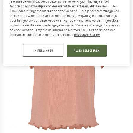
je ermee akkoord dat we op deze manier te werk gaan.
Indien je enkel
(0)
technisch noodzakelijke cookies wenst te accepteren, klik dan hier
. Onder
‘Cookie-instellingen’ onderaan op onze website kun je je toestemming geven
en ook altijd weer intrekken. Je toestemming is vrijwillig, niet noodzakelijk
voor het gebruik van deze website en kan op elk moment worden ingetrokken
of voor de eerste keer worden gegeven onder "Cookie-instellingen" onderaan
op onze website. Uitgebreide informatie hierover, inclusief de risico's van
doorgiften naar derde landen, vind je in onze
privacyverklaring
.
INSTELLINGEN
ALLES SELECTEREN