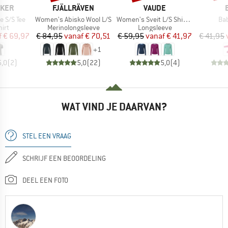
MERK
MERK
AKER
FJÄLLRÄVEN
VAUDE
Artikel
Artikel
Art
e S/S Tee
Women's Abisko Wool L/S
Women's Sveit L/S Shirt II
Bab
groep
Productgroep
Productgroep
irt
Merinolongsleeve
Longsleeve
ijs
rlaagde prijs
Prijs
Verlaagde prijs
Prijs
Verlaagde prijs
f
€ 69,97
€ 84,95
vanaf
€ 70,51
€ 59,95
vanaf
€ 41,97
€ 41,95
+
1
5,0
(
2
)
5,0
(
22
)
5,0
(
4
)
WAT VIND JE DAARVAN?
STEL EEN VRAAG
SCHRIJF EEN BEOORDELING
DEEL EEN FOTO