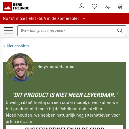
De klantenaccount
Naar
Naar de verlanglijs
Naar de pro
Nu tot maar liefst -50% in de zomersale!
Nu tot maar liefst -50% in de zomersale! »
Merinoshirts
Bergvriend Hannes
"DIT PRODUCT IS NIET MEER LEVERBAAR."
Ofwel gaat het hierbij om een ouder model, ofwel zullen we
het product niet meer bij de fabrikant nabestellen.
Moed houden, we hebben natuurlijk nog alternatieven voor
je klaar staan: