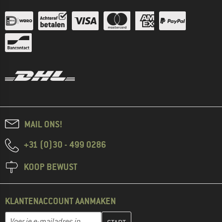
MAIL ONS!
+31 (0)30 - 499 0286
KOOP BEWUST
KLANTENACCOUNT AANMAKEN
Vul je e-mailadres hier in en maak in de volgende stap je klanten
E-mailadres