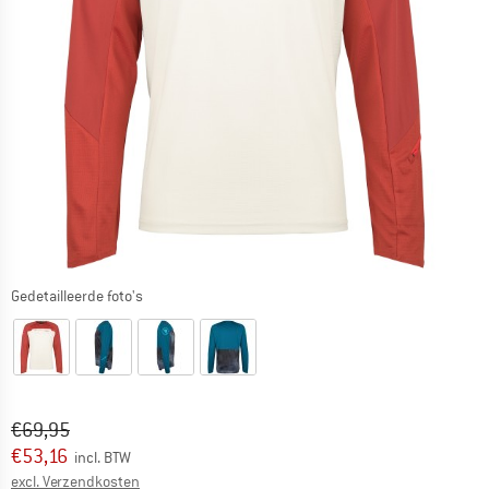
Gedetailleerde foto's
Oorspronkelijke prijs :
Prijs:
€
69,95
€
53,16
incl. BTW
Informatie over de verzendkosten. Opent in een infov
excl. Verzendkosten