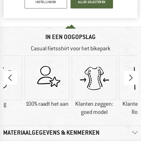
> 4.000.000 tevreden klanten
INSTELLINGEN
ALLES SELECTEREN
Alle artikelen in voorraad
IN EEN OOGOPSLAG
Casual fietsshirt voor het bikepark
3 g
100% raadt het aan
Klanten zeggen:
Klanten
goed model
Rob
MATERIAALGEGEVENS & KENMERKEN