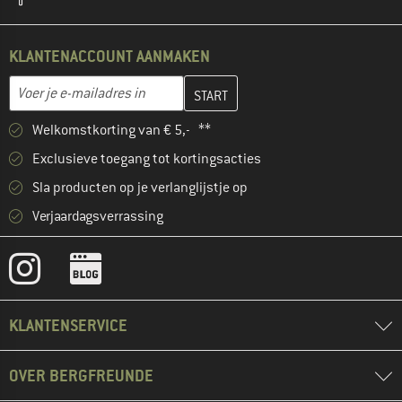
KLANTENACCOUNT AANMAKEN
Vul je e-mailadres hier in en maak in de volgende stap je klanten
E-mailadres
Welkomstkorting van € 5,- **
Exclusieve toegang tot kortingsacties
Sla producten op je verlanglijstje op
Verjaardagsverrassing
KLANTENSERVICE
OVER BERGFREUNDE