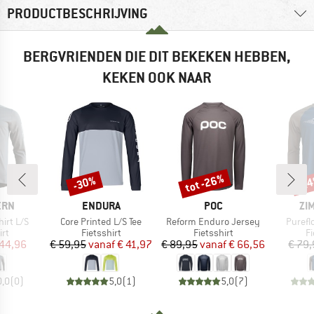
PRODUCTBESCHRIJVING
BERGVRIENDEN DIE DIT BEKEKEN HEBBEN,
KEKEN OOK NAAR
tot -26%
-30%
-2
Korting
Korting
Kort
MERK
MERK
ME
ERN
ENDURA
POC
ZI
Artikel
Artikel
Artikel
irt L/S
Core Printed L/S Tee
Reform Enduro Jersey
Purefl
tgroep
Productgroep
Productgroep
P
irt
Fietsshirt
Fietsshirt
Fi
ijs
rlaagde prijs
Prijs
Verlaagde prijs
Prijs
Verlaagde prijs
 44,96
€ 59,95
vanaf
€ 41,97
€ 89,95
vanaf
€ 66,56
€ 79
0,0
(
0
)
5,0
(
1
)
5,0
(
7
)