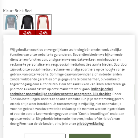
Kleur:
Brick Red
-24%
-24%
Kies een maat:
S
M
L
XL
XXL
Wij gebruiken cookies en vergelijkbare technologieën om de noodzakelijke
functies van onze website te garanderen. Bovendien bieden we bijkomende
diensten en functies aan, analyseren we ons dataverkeer, om inhouden en
Maattabel
reclame te personaliseren, resp. social-mediafuncties aan te bieden. Daardoor
zijn ook onze social-media-, reclame- en analysepartners op de hoogte van je
De link wordt geopend in een infovak en bevat le
Levertijd: 3-5 werkdagen
gebruik van onze website. Sommige daarvan bevinden zich in derde landen
Aantal:
zonder voldoende garanties om je gegevens te beschermen, bijvoorbeeld
tegen toegang door autoriteiten. Door het aanklikken van ‘Alles selecteren’ ga
je ermee akkoord dat we op deze manier te werk gaan.
Indien je enkel
IN DE WINKELMAND
technisch noodzakelijke cookies wenst te accepteren, klik dan hier
. Onder
‘Cookie-instellingen’ onderaan op onze website kun je je toestemming geven
en ook altijd weer intrekken. Je toestemming is vrijwillig, niet noodzakelijk
voor het gebruik van deze website en kan op elk moment worden ingetrokken
ONTHOUDEN
VERGELIJKEN
of voor de eerste keer worden gegeven onder "Cookie-instellingen" onderaan
op onze website. Uitgebreide informatie hierover, inclusief de risico's van
doorgiften naar derde landen, vind je in onze
privacyverklaring
.
Vind hier de verzendinform
Gratis verzending vanaf € 69 (NL)
Vind de betalingsinformatie hier! Opent
100 dagen bedenktijd