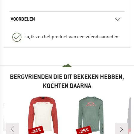
VOORDELEN
Ja, ik zou het product aan een vriend aanraden
BERGVRIENDEN DIE DIT BEKEKEN HEBBEN,
KOCHTEN DAARNA
tot
-24%
-29%
Korting
Korting
Kort