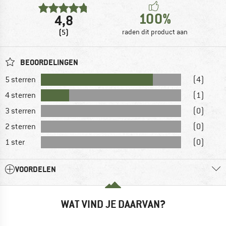
100%
4,8
(5)
raden dit product aan
BEOORDELINGEN
5 sterren
(4)
4 sterren
(1)
3 sterren
(0)
2 sterren
(0)
1 ster
(0)
VOORDELEN
WAT VIND JE DAARVAN?