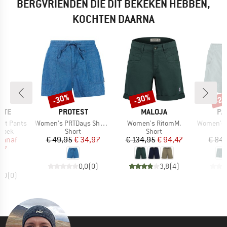
BERGVRIENDEN DIE DIT BEKEKEN HEBBEN,
KOCHTEN DAARNA
%
-30%
-30%
-2
Korting
Korting
Kort
MERK
MERK
ME
ATE
PROTEST
MALOJA
PA
Artikel
Artikel
Artikel
et Pants
Women's PRTDays Shorts
Women's RitomM.
Women's Ret
roep
Productgroep
Productgroep
broek
Short
Short
ijs
rlaagde prijs
Prijs
Verlaagde prijs
Prijs
Verlaagde prijs
vanaf
€ 49,95
€ 34,97
€ 134,95
€ 94,47
€ 84,
47
0,0
(
0
)
3,8
(
4
)
0,0
(
0
)