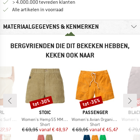
> 4.000.000 tevreden klanten
Alle artikelen in voorraad
MATERIAALGEGEVENS & KENMERKEN
BERGVRIENDEN DIE DIT BEKEKEN HEBBEN,
KEKEN OOK NAAR
tot -30%
tot -35%
-3
Korting
Korting
Kort
MERK
MERK
MERK
RL
STOIC
PASSENGER
BLAC
Artikel
Artikel
Artikel
rf Short
Women's Hemp55 MMXX. Selja Cord Shorts
Women's Avian Organic Cord Short 2.0
Women's Dirtb
uctgroep
Productgroep
Productgroep
Short
Short
ijs
rlaagde prijs
Prijs
Verlaagde prijs
Prijs
Verlaagde prijs
 27,97
€ 69,95
vanaf
€ 48,97
€ 69,95
vanaf
€ 45,47
€ 79,