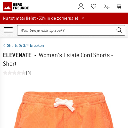
De klantenaccount
Naar
Naar de verlanglijs
Naar de pro
Nu tot maar liefst -50% in de zomersale!
Nu tot maar liefst -50% in de zomersale! »
Shorts & 3/4-broeken
ELEVENATE
-
Women's Estate Cord Shorts -
Short
(0)