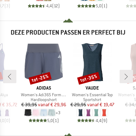
3,7
(
3
)
4,4
(
12
)
5,0
(
1
)
DEZE PRODUCTEN PASSEN ER PERFECT BIJ
%
tot -25%
tot -35%
-3
Korting
Korting
Kort
RK
MERK
MERK
M
ADIDAS
VAUDE
S
Artikel
Artikel
Artikel
Alya
Women's Adi365 Formotion Shorts
Women's Essential Top
Women's Puez
ductgroep
Productgroep
Productgroep
P
Hardloopshort
Sportshirt
T
ijs
rlaagde prijs
Prijs
Verlaagde prijs
Prijs
Verlaagde prijs
f
€ 35,72
€ 39,95
vanaf
€ 29,96
€ 29,95
vanaf
€ 19,47
€ 34
+
3
0,0
(
0
)
5,0
(
1
)
4,4
(
9
)