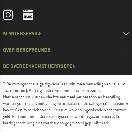
KLANTENSERVICE
OVER BERGFREUNDE
DE OVEREENKOMST HERROEPEN
**De kortingscode is geldig vanaf een minimale besteding van 40 euro
(na retouren). Kortingscodes voor het aanmaken van een
klantenaccount kunnen slechts eenmaal per persoon en bestelling
worden gebruikt. Is niet geldig op artikelen uit de categorieën 'Boeken &
kaarten' en 'Waardebonnen'. Kan niet worden ingewisseld voor contant
geld. Kan niet met andere kortingscodes worden gecombineerd. De
kortingscode mag niet worden doorgegeven of gepubliceerd.