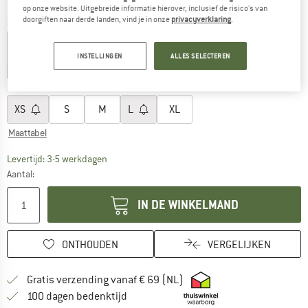
op onze website. Uitgebreide informatie hierover, inclusief de risico's van
doorgiften naar derde landen, vind je in onze
privacyverklaring
.
Kleur:
Orange Sorbet
INSTELLINGEN
ALLES SELECTEREN
-30%
-30%
-35%
Kies een maat:
XS
S
M
L
XL
Maattabel
De link wordt geopend in een infovak en bevat le
Levertijd: 3-5 werkdagen
Aantal:
IN DE WINKELMAND
ONTHOUDEN
VERGELIJKEN
Vind hier de verzendinform
Gratis verzending vanaf € 69 (NL)
Vind de betalingsinformatie hier! Opent
100 dagen bedenktijd