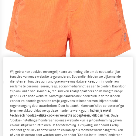
Wij gebruiken cookies en vergelijkbare technologieën om de noodzakelijke
functies van onze website te garanderen. Bovendien bieden we bijkomende
diensten en functies aan, analyseren we ons dataverkeer, om inhouden en
Gedetailleerde foto's
reclame te personaliseren, resp. social-mediafuncties aan te bieden. Daardoor
zijn ook onze social-media-, reclame- en analysepartners op de hoogte van je
gebruik van onze website. Sommige daarvan bevinden zich in derde landen
zonder voldoende garanties om je gegevens te beschermen, bijvoorbeeld
tegen toegang door autoriteiten. Door het aanklikken van ‘Alles selecteren’ ga
je ermee akkoord dat we op deze manier te werk gaan.
Indien je enkel
technisch noodzakelijke cookies wenst te accepteren, klik dan hier
. Onder
Oorspronkelijke prijs :
Prijs:
€
119,95
‘Cookie-instellingen’ onderaan op onze website kun je je toestemming geven
en ook altijd weer intrekken. Je toestemming is vrijwillig, niet noodzakelijk
€
77,97
incl. BTW
voor het gebruik van deze website en kan op elk moment worden ingetrokken
Nederland. Informatie over de verzend
Gratis verzending
(NL)
of voor de eerste keer worden gegeven onder "Cookie-instellingen" onderaan