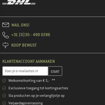
MAIL ONS!
+31 (0)30 - 499 0286
KOOP BEWUST
KLANTENACCOUNT AANMAKEN
Vul je e-mailadres hier in en maak in de volgende stap je klanten
E-mailadres
Welkomstkorting van € 5,- **
Exclusieve toegang tot kortingsacties
Sla producten op je verlanglijstje op
Verjaardagsverrassing