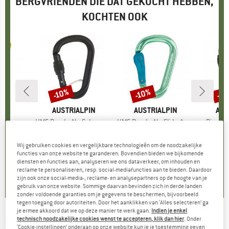
BERGVRIENDEN DIE DAT GEKOCHT HEBBEN,
KOCHTEN OOK
-2
-10%
-10%
Korting
Korting
Kort
K
MERK
AUSTRIALPIN
MERK
AUSTRIALPIN
ME
AUS
l
s
Artikel
HMS Rondo Alu Schrauber Selfie
Artikel
HMS Rondo Alu Slide-Autolock
Artikel
Pirum A
roep
biner
Productgroep
HMS-karabiner
Productgroep
HMS-karabiner
Produ
Schro
26,55
ijs
€ 19,95
Prijs
Verlaagde prijs
€ 17,96
€ 19,95
vanaf
Prijs
Verlaagde prijs
€ 17,96
€ 18
Wij gebruiken cookies en vergelijkbare technologieën om de noodzakelijke
functies van onze website te garanderen. Bovendien bieden we bijkomende
diensten en functies aan, analyseren we ons dataverkeer, om inhouden en
,9
(
43
)
3,7
(
7
)
4,8
(
19
)
reclame te personaliseren, resp. social-mediafuncties aan te bieden. Daardoor
zijn ook onze social-media-, reclame- en analysepartners op de hoogte van je
gebruik van onze website. Sommige daarvan bevinden zich in derde landen
zonder voldoende garanties om je gegevens te beschermen, bijvoorbeeld
tegen toegang door autoriteiten. Door het aanklikken van ‘Alles selecteren’ ga
je ermee akkoord dat we op deze manier te werk gaan.
Indien je enkel
technisch noodzakelijke cookies wenst te accepteren, klik dan hier
. Onder
DMM
-
Alpha Steel Captive Bar - Niet-
‘Cookie-instellingen’ onderaan op onze website kun je je toestemming geven