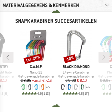
MATERIAALGEGEVENS & KENMERKEN
SNAPKARABINER SUCCESARTIKELEN
tot -20%
-10%
-1
Korting
Korting
Kort
MERK
MERK
M
UNTRY
C.A.M.P.
BLACK DIAMOND
C
Artikel
Artikel
Art
ght Gate
Nano 22
Litewire Carabiner
Pho
Productgroep
Productgroep
Productg
 karabiner
Niet-beveiligde karabiner
Niet-beveiligde karabiner
Niet-beve
ijs
rlaagde prijs
Prijs
Verlaagde prijs
Prijs
Verlaagde prijs
 8,10
€ 8,95
vanaf
€ 7,16
€ 9,00
€ 8,10
€ 9,95
+
5
+
6
4,8
(
6
)
4,9
(
112
)
4,8
(
17
)