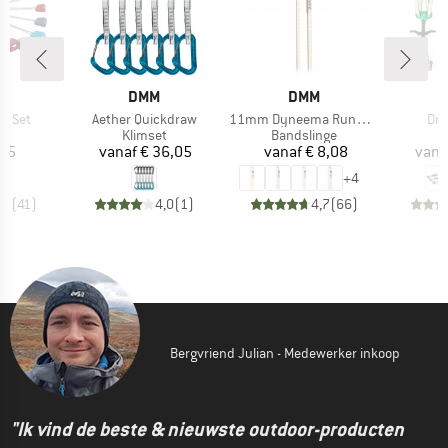
K
MERK
MERK
DMM
DMM
Artikel
Artikel
Arti
ut Set
Aether Quickdraw
11mm Dyneema Rundschlinge
Dra
uctgroep
Productgroep
Productgroep
Klimset
Bandslinge
ijs
Prijs
Prijs
,05
vanaf
€ 36,05
vanaf
€ 8,08
vana
+
4
,8
(
41
)
4,0
(
1
)
4,7
(
66
)
Bergvriend Julian - Medewerker inkoop
"Ik vind de beste & nieuwste outdoor-producten