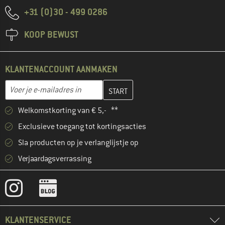
+31 (0)30 - 499 0286
KOOP BEWUST
KLANTENACCOUNT AANMAKEN
Vul je e-mailadres hier in en maak in de volgende stap je klanten
E-mailadres
Welkomstkorting van € 5,- **
Exclusieve toegang tot kortingsacties
Sla producten op je verlanglijstje op
Verjaardagsverrassing
KLANTENSERVICE