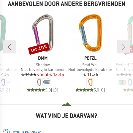
AANBEVOLEN DOOR ANDERE BERGVRIENDEN
tot -10%
tot
Korting
Kort
K
MERK
MERK
DMM
PETZL
l
Artikel
Artikel
Artikel
r
Shadow
Smd Wall
PerfectO Sc
Productgroep
Productgroep
Productg
 karabiner
Niet-beveiligde karabiner
Niet-beveiligde karabiner
Niet-beve
ijs
Prijs
Verlaagde prijs
Prijs
17,05
€ 14,95
vanaf
€ 13,46
€ 11,35
€ 16,95
+
4
5,0
(
2
)
5,0
(
19
)
5,0
(
6
)
WAT VIND JE DAARVAN?
STEL EEN VRAAG