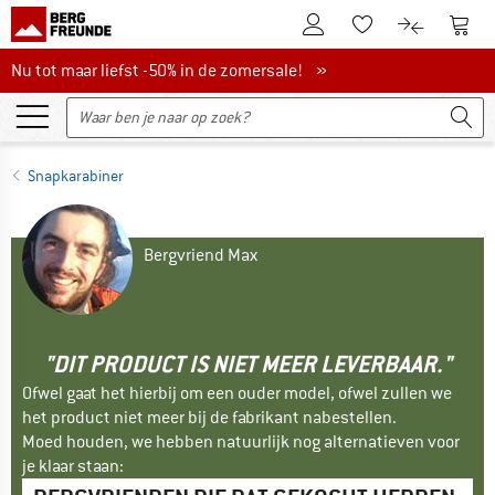
De klantenaccount
Naar
Naar de verlanglijs
Naar de pro
Nu tot maar liefst -50% in de zomersale!
Nu tot maar liefst -50% in de zomersale! »
Snapkarabiner
Bergvriend Max
"DIT PRODUCT IS NIET MEER LEVERBAAR."
Ofwel gaat het hierbij om een ouder model, ofwel zullen we
het product niet meer bij de fabrikant nabestellen.
Moed houden, we hebben natuurlijk nog alternatieven voor
je klaar staan: