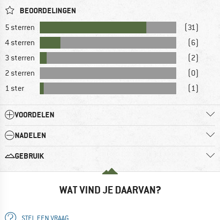
BEOORDELINGEN
5 sterren
(31)
4 sterren
(6)
3 sterren
(2)
2 sterren
(0)
1 ster
(1)
VOORDELEN
NADELEN
GEBRUIK
WAT VIND JE DAARVAN?
STEL EEN VRAAG