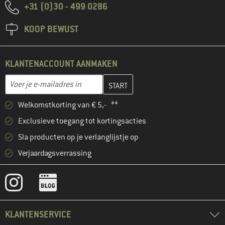
+31 (0)30 - 499 0286
KOOP BEWUST
KLANTENACCOUNT AANMAKEN
Vul je e-mailadres hier in en maak in de volgende stap je klanten
E-mailadres
Welkomstkorting van € 5,- **
Exclusieve toegang tot kortingsacties
Sla producten op je verlanglijstje op
Verjaardagsverrassing
KLANTENSERVICE