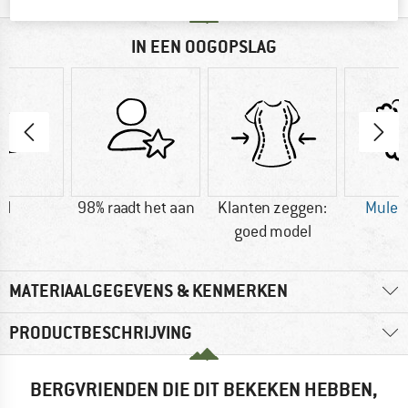
IN EEN OOGOPSLAG
ol
98% raadt het aan
Klanten zeggen:
Mulesi
goed model
MATERIAALGEGEVENS & KENMERKEN
PRODUCTBESCHRIJVING
BERGVRIENDEN DIE DIT BEKEKEN HEBBEN,