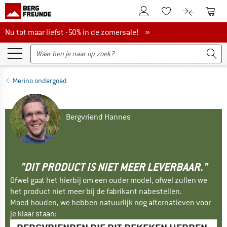
De klantenaccount
Naar
Naar de verlanglijs
Naar de pro
Nu tot maar liefst -50% in de zomersale!
Nu tot maar liefst -50% in de zomersale! »
Merino ondergoed
Bergvriend Hannes
"DIT PRODUCT IS NIET MEER LEVERBAAR."
Ofwel gaat het hierbij om een ouder model, ofwel zullen we
het product niet meer bij de fabrikant nabestellen.
Moed houden, we hebben natuurlijk nog alternatieven voor
je klaar staan: