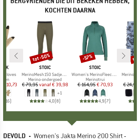
BERGVRIENDEN DIE DIT BEKEKEN HEBBEN,
KOCHTEN DAARNA
tot -50%
tot
%
-57%
Korting
Korting
Kort
PEAK
MERK
STOIC
MERK
STOIC
ce Gloves
Artikel
MerinoMesh150 SadjemSt. 3/4 Pants
Artikel
Women's MerinoFleece260 FlenSt. Half Zip
Artikel
Merino150 Sad
oep
enen
Productgroep
Merino-ondergoed
Productgroep
Merinotrui
P
H
f
ijs
rlaagde prijs
€ 10,73
€ 79,95
vanaf
Prijs
Verlaagde prijs
€ 39,98
€ 164,95
Prijs
Verlaagde prijs
€ 70,93
€ 24,95
+
1
,4
(
16
)
4,0
(
8
)
4,9
(
7
)
DEVOLD
-
Women's Jakta Merino 200 Shirt -