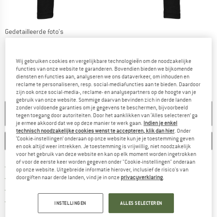
Gedetailleerde foto's
Wij gebruiken cookies en vergelijkbare technologieën om de noodzakelijke
functies van onze website te garanderen. Bovendien bieden we bijkomende
diensten en functies aan, analyseren we ons dataverkeer, om inhouden en
reclame te personaliseren, resp. social-mediafuncties aan te bieden. Daardoor
zijn ook onze social-media-, reclame- en analysepartners op de hoogte van je
gebruik van onze website. Sommige daarvan bevinden zich in derde landen
zonder voldoende garanties om je gegevens te beschermen, bijvoorbeeld
NIET MEER LEVERBAAR
tegen toegang door autoriteiten. Door het aanklikken van ‘Alles selecteren’ ga
je ermee akkoord dat we op deze manier te werk gaan.
Indien je enkel
technisch noodzakelijke cookies wenst te accepteren, klik dan hier
. Onder
‘Cookie-instellingen’ onderaan op onze website kun je je toestemming geven
ONTHOUDEN
VERGELIJKEN
en ook altijd weer intrekken. Je toestemming is vrijwillig, niet noodzakelijk
voor het gebruik van deze website en kan op elk moment worden ingetrokken
of voor de eerste keer worden gegeven onder "Cookie-instellingen" onderaan
Vind hier de verzendinform
Gratis verzending vanaf € 69 (NL)
op onze website. Uitgebreide informatie hierover, inclusief de risico's van
Vind de betalingsinformatie hier! Opent
100 dagen bedenktijd
doorgiften naar derde landen, vind je in onze
privacyverklaring
.
> 4.000.000 tevreden klanten
Alle artikelen in voorraad
INSTELLINGEN
ALLES SELECTEREN