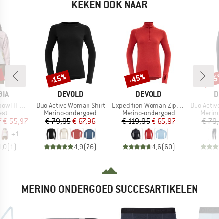
KEKEN OOK NAAR
%
-45%
-15%
-1
Korting
Korting
Kort
MERK
MERK
M
BIA
DEVOLD
DEVOLD
D
Artikel
Artikel
Artikel
 Zip Fleece
Duo Active Woman Shirt
Expedition Woman Zip Neck
Duo Active W
groep
Productgroep
Productgroep
Produ
est
Merino-ondergoed
Merino-ondergoed
Merin
ijs
rlaagde prijs
Prijs
Verlaagde prijs
Prijs
Verlaagde prijs
f
€ 55,97
€ 79,95
€ 67,96
€ 119,95
€ 65,97
€ 79
+
1
4,0
(
1
)
4,9
(
76
)
4,6
(
60
)
MERINO ONDERGOED SUCCESARTIKELEN