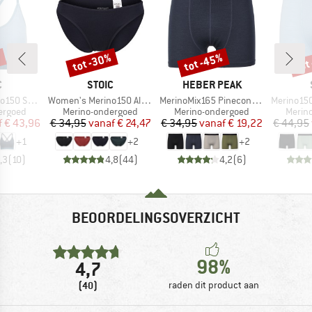
%
tot -30%
tot -45%
tot
Korting
Korting
Kort
K
MERK
MERK
C
STOIC
HEBER PEAK
Artikel
Artikel
Artikel
jemSt. Bra
Women's Merino150 AlsenSt. Brief
MerinoMix165 PineconeHe. Boxer
Merino150 S
ep
Productgroep
Productgroep
Produ
ergoed
Merino-ondergoed
Merino-ondergoed
Merin
ijs
rlaagde prijs
Prijs
Verlaagde prijs
Prijs
Verlaagde prijs
f
€ 43,96
€ 34,95
vanaf
€ 24,47
€ 34,95
vanaf
€ 19,22
€ 44,95
+
1
+
2
+
2
,3
(
10
)
4,8
(
44
)
4,2
(
6
)
BEOORDELINGSOVERZICHT
98%
4,7
(40)
raden dit product aan