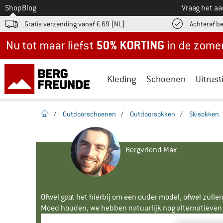
Naar
Shop
Blog
Vraag het a
Gratis verzending vanaf € 69 (NL)
Achteraf b
Nu tot maar liefst -50% in de zomersale!
Kleding
Schoenen
Uitrust
Startpagina
/
Outdoorschoenen
/
Outdoorsokken
/
Skisokken
Bergvriend Max
Ofwel gaat het hierbij om een ouder model, ofwel zullen
Moed houden, we hebben natuurlijk nog alternatieven v