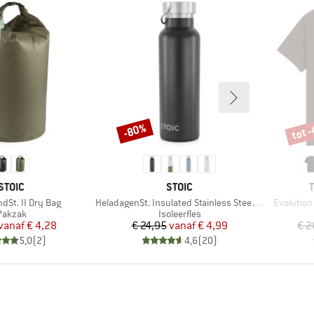
tot 
-80%
Korting
Korti
MERK
MERK
STOIC
STOIC
Artikel
Artikel
dSt. II Dry Bag
HeladagenSt. Insulated Stainless Steel Bottle 500
Evolution
Productgroep
Productgroep
Pakzak
Isoleerfles
Prijs
Verlaagde prijs
Prijs
Verlaagde prijs
vanaf
€ 4,28
€ 24,95
vanaf
€ 4,99
€ 2
5,0
(
2
)
4,6
(
20
)