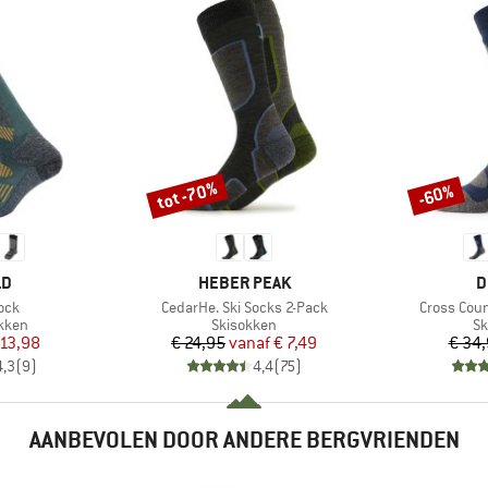
tot -70%
-60%
Korting
Korting
MERK
M
LD
HEBER PEAK
D
Artikel
Artikel
ock
CedarHe. Ski Socks 2-Pack
Cross Cou
roep
Productgroep
Pr
kken
Skisokken
Sk
ijs
rlaagde prijs
Prijs
Verlaagde prijs
 13,98
€ 24,95
vanaf
€ 7,49
€ 34
4,3
(
9
)
4,4
(
75
)
AANBEVOLEN DOOR ANDERE BERGVRIENDEN