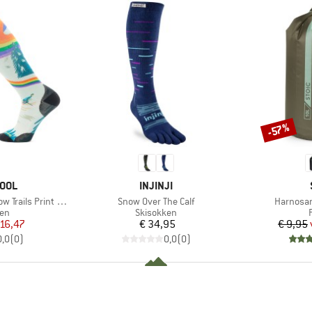
-57%
Korting
MERK
OOL
INJINJI
Artikel
Artikel
ls Print OTC Socks
Snow Over The Calf
Harnosan
tgroep
Productgroep
ken
Skisokken
ijs
rlaagde prijs
Prijs
 16,47
€ 34,95
€ 9,95
0,0
(
0
)
0,0
(
0
)