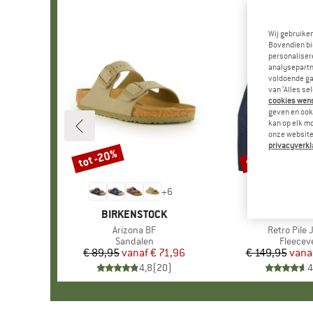
Wij gebruike
Bovendien bi
personalisere
analysepartn
voldoende ga
van ‘Alles se
cookies wenst
geven en ook 
kan op elk m
onze website.
privacyverkl
tot -20%
tot -32%
Korting
Korting
+
6
MERK
BIRKENSTOCK
MERK
PATAGO
Artikel
Arizona BF
Artikel
Retro Pile 
Productgroep
Sandalen
Product
Fleecev
€ 89,95
vanaf
Prijs
Verlaagde prijs
€ 71,96
€ 149,95
vana
Pr
Ve
4,8
(
20
)
4