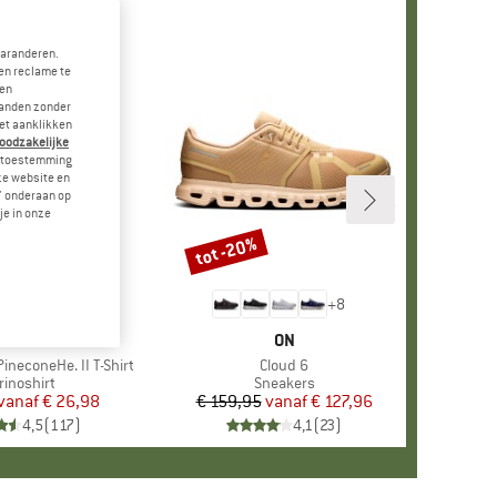
garanderen.
en reclame te
 en
landen zonder
et aanklikken
noodzakelijke
je toestemming
eze website en
" onderaan op
je in onze
tot -20%
Korting
+
4
+
8
RK
ER PEAK
MERK
ON
ineconeHe. II T-Shirt
Artikel
Cloud 6
oductgroep
rinoshirt
Productgroep
Sneakers
vanaf
Prijs
Verlaagde prijs
€ 26,98
€ 159,95
vanaf
Prijs
Verlaagde prijs
€ 127,96
4,5
(
117
)
4,1
(
23
)