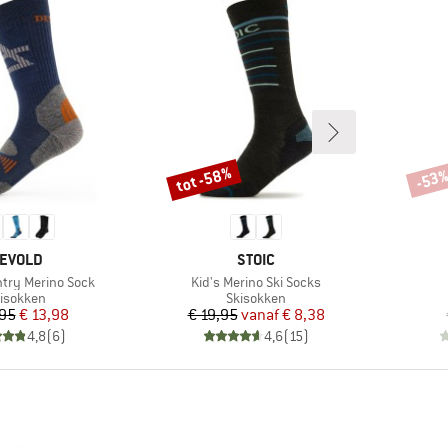
tot -58%
-53
Korting
Korti
ERK
MERK
EVOLD
STOIC
Artikel
ntry Merino Sock
Kid's Merino Ski Socks
oductgroep
Productgroep
isokken
Skisokken
Prijs
Verlaagde prijs
Prijs
Verlaagde prijs
,95
€ 13,98
€ 19,95
vanaf
€ 8,38
4,8
(
6
)
4,6
(
15
)