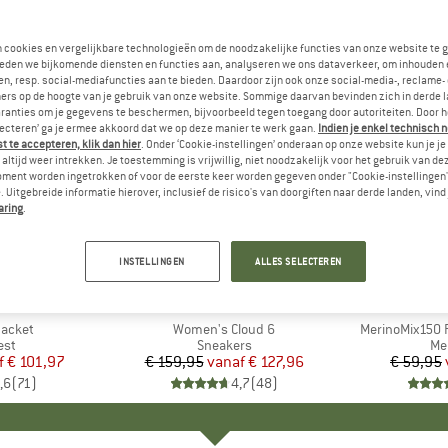
n cookies en vergelijkbare technologieën om de noodzakelijke functies van onze website te 
eden we bijkomende diensten en functies aan, analyseren we ons dataverkeer, om inhouden 
n, resp. social-mediafuncties aan te bieden. Daardoor zijn ook onze social-media-, reclame-
ers op de hoogte van je gebruik van onze website. Sommige daarvan bevinden zich in derde 
ranties om je gegevens te beschermen, bijvoorbeeld tegen toegang door autoriteiten. Door h
lecteren’ ga je ermee akkoord dat we op deze manier te werk gaan.
Indien je enkel technisch 
 te accepteren, klik dan hier
. Onder ‘Cookie-instellingen’ onderaan op onze website kun je 
altijd weer intrekken. Je toestemming is vrijwillig, niet noodzakelijk voor het gebruik van d
oment worden ingetrokken of voor de eerste keer worden gegeven onder "Cookie-instellingen
 Uitgebreide informatie hierover, inclusief de risico's van doorgiften naar derde landen, vind 
aring
.
tot -20%
tot -55%
Korting
Korting
INSTELLINGEN
ALLES SELECTEREN
+
1
+
9
NIA
MERK
ON
ME
HEB
Jacket
Artikel
Women's Cloud 6
Artikel
MerinoMix150 P
groep
est
Productgroep
Sneakers
Pr
Me
f
ijs
rlaagde prijs
€ 101,97
€ 159,95
vanaf
Prijs
Verlaagde prijs
€ 127,96
€ 59,95
,6
(
71
)
4,7
(
48
)