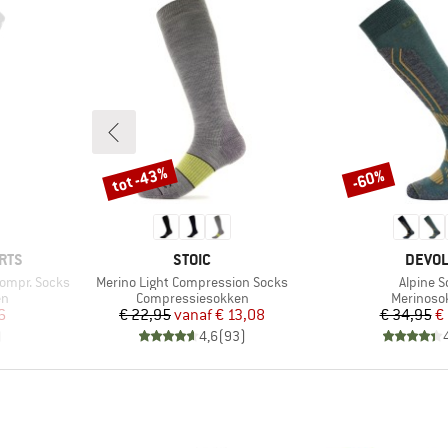
tot -43%
-60%
Korting
Korting
MERK
MERK
RTS
STOIC
DEVO
Artikel
Artikel
ompr. Socks
Merino Light Compression Socks
Alpine S
Productgroep
Productg
en
Compressiesokken
Merinoso
de prijs
Prijs
Verlaagde prijs
Pr
Ve
6
€ 22,95
vanaf
€ 13,08
€ 34,95
€
)
4,6
(
93
)