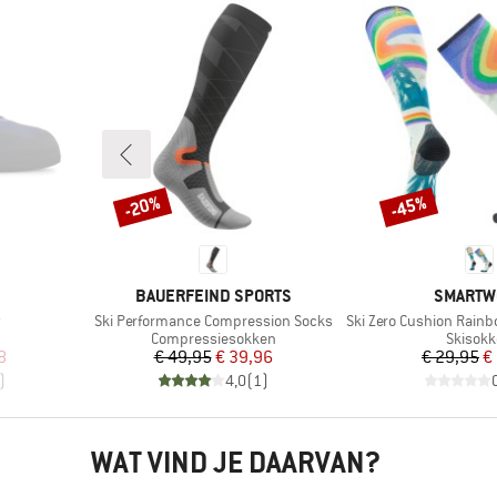
-20%
-45%
Korting
Korting
MERK
MERK
BAUERFEIND SPORTS
SMARTW
Artikel
Artikel
r
Ski Performance Compression Socks
Ski Zero Cushion Rainbow Trai
Productgroep
Produc
Compressiesokken
Skisok
de prijs
Prijs
Verlaagde prijs
Pr
Ve
8
€ 49,95
€ 39,96
€ 29,95
€
)
4,0
(
1
)
WAT VIND JE DAARVAN?