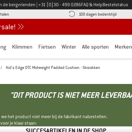
Bel ons op
an de bergvrienden
|
+31 (0)30 - 499 0286
FAQ & Help
Bestelstatus
vind de betalingsinformatie hier! Opent in een infovak
Vind de b
etalen
100 dagen bedenktijd
ing
Klimmen
Fietsen
Winter
Alle sporten
Merken
/
Kid's Edge OTC Midweight Padded Cushion - Skisokken
"DIT PRODUCT IS NIET MEER LEVERBA
 we het product niet meer bij de fabrikant nabestellen.
oor je klaar staan:
SUCCESARTIKELEN IN DE SHOP