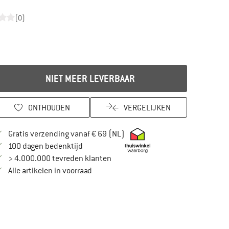
(0)
NIET MEER LEVERBAAR
ONTHOUDEN
VERGELIJKEN
Vind hier de verzendinformatie
Gratis verzending vanaf € 69 (NL)
Vind de betalingsinformatie hier! Opent in
100 dagen bedenktijd
> 4.000.000 tevreden klanten
Alle artikelen in voorraad