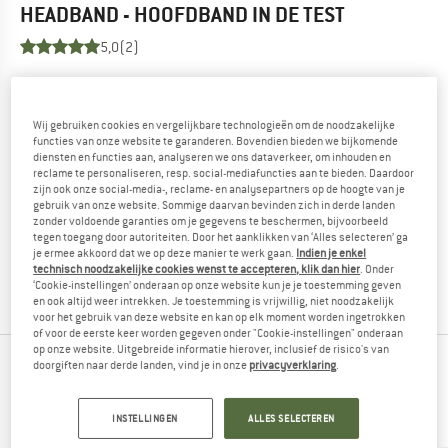
HEADBAND - HOOFDBAND
IN DE TEST
5,0
(2)
KEN JE DIT PRODUCT?
Heb je dit product al eens in handen gehad? Zin om je
Wij gebruiken cookies en vergelijkbare technologieën om de noodzakelijke
mening hierover te delen?
functies van onze website te garanderen. Bovendien bieden we bijkomende
diensten en functies aan, analyseren we ons dataverkeer, om inhouden en
Andere bergvrienden zijn blij om jouw feedback te lezen -
reclame te personaliseren, resp. social-mediafuncties aan te bieden. Daardoor
deel het met hen.
zijn ook onze social-media-, reclame- en analysepartners op de hoogte van je
gebruik van onze website. Sommige daarvan bevinden zich in derde landen
zonder voldoende garanties om je gegevens te beschermen, bijvoorbeeld
BEOORDELING SCHRIJVEN
tegen toegang door autoriteiten. Door het aanklikken van ‘Alles selecteren’ ga
je ermee akkoord dat we op deze manier te werk gaan.
Indien je enkel
technisch noodzakelijke cookies wenst te accepteren, klik dan hier
. Onder
PRODUCT KOPEN
‘Cookie-instellingen’ onderaan op onze website kun je je toestemming geven
en ook altijd weer intrekken. Je toestemming is vrijwillig, niet noodzakelijk
voor het gebruik van deze website en kan op elk moment worden ingetrokken
of voor de eerste keer worden gegeven onder "Cookie-instellingen" onderaan
op onze website. Uitgebreide informatie hierover, inclusief de risico's van
doorgiften naar derde landen, vind je in onze
privacyverklaring
.
BERGVRIENDEN DIE DIT BEKEKEN HEBBEN,
KEKEN OOK NAAR
INSTELLINGEN
ALLES SELECTEREN