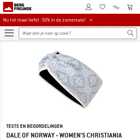
De klantenaccount
Naar
Naar de verlanglijs
Naar de pro
Nu tot maar liefst -50% in de zomersale!
Nu tot maar liefst -50% in de zomersale! »
TESTS EN BEOORDELINGEN
DALE OF NORWAY - WOMEN'S CHRISTIANIA