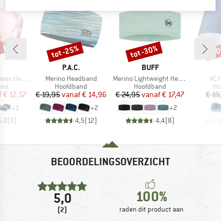
%
tot -25%
tot -30%
-6
Korting
Korting
Kort
K
MERK
MERK
.
P.A.C.
BUFF
Artikel
Artikel
Arti
 Headband
Merino Headband
Merino Lightweight Headband
XC 
groep
Productgroep
Productgroep
Pr
and
Hoofdband
Hoofdband
Ho
ijs
rlaagde prijs
Prijs
Verlaagde prijs
Prijs
Verlaagde prijs
f
€ 12,57
€ 19,95
vanaf
€ 14,96
€ 24,95
vanaf
€ 17,47
€ 19
+
1
+
2
+
2
5,0
(
3
)
4,5
(
12
)
4,4
(
8
)
BEOORDELINGSOVERZICHT
100%
5,0
(2)
raden dit product aan