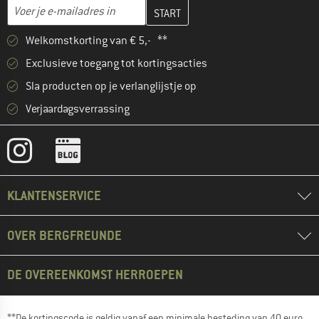
Vul je e-mailadres hier in en maak in de volgende stap je klanten
E-mailadres
Welkomstkorting van € 5,- **
Exclusieve toegang tot kortingsacties
Sla producten op je verlanglijstje op
Verjaardagsverrassing
KLANTENSERVICE
OVER BERGFREUNDE
DE OVEREENKOMST HERROEPEN
**De kortingscode is geldig vanaf een minimale besteding van 40 euro