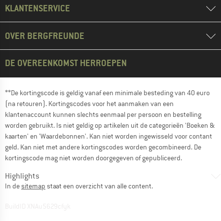
KLANTENSERVICE
OVER BERGFREUNDE
DE OVEREENKOMST HERROEPEN
**De kortingscode is geldig vanaf een minimale besteding van 40 euro
(na retouren). Kortingscodes voor het aanmaken van een
klantenaccount kunnen slechts eenmaal per persoon en bestelling
worden gebruikt. Is niet geldig op artikelen uit de categorieën 'Boeken &
kaarten' en 'Waardebonnen'. Kan niet worden ingewisseld voor contant
geld. Kan niet met andere kortingscodes worden gecombineerd. De
kortingscode mag niet worden doorgegeven of gepubliceerd.
Highlights
In de
sitemap
staat een overzicht van alle content.
BuildID XNAu5629cfyk