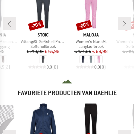
-70%
-60%
-7
Korting
Korting
Kort
MERK
MERK
NIA
STOIC
MALOJA
Artikel
Artikel
Artikel
Tights 27''
VittangiSt. Softshell Pants
Women's NunaM.
Women's Vittang
oep
Productgroep
Productgroep
Prod
gging
Softshellbroek
Langlaufbroek
Soft
ijs
Prijs
Verlaagde prijs
Prijs
Verlaagde prijs
,95
€ 219,95
€ 65,99
€ 174,95
€ 69,98
€ 219
4,5
(
2
)
0,0
(
0
)
0,0
(
0
)
FAVORIETE PRODUCTEN VAN DAEHLIE