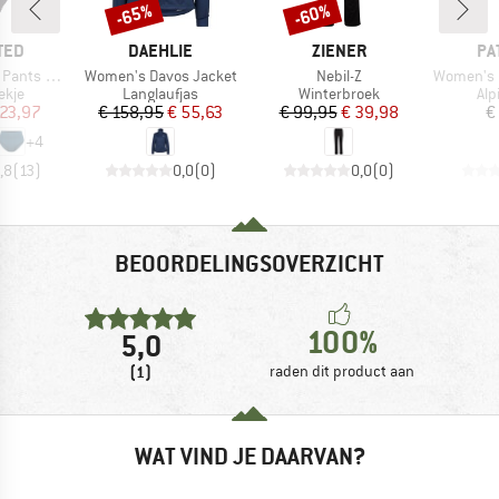
-65%
-60%
Korting
Korting
MERK
MERK
ME
TED
DAEHLIE
ZIENER
PA
Artikel
Artikel
Artikel
ts Slite
Women's Davos Jacket
Nebil-Z
Women's Mix
roep
Productgroep
Productgroep
Pro
ekje
Langlaufjas
Winterbroek
Alp
ijs
rlaagde prijs
Prijs
Verlaagde prijs
Prijs
Verlaagde prijs
 23,97
€ 158,95
€ 55,63
€ 99,95
€ 39,98
€
+
4
,8
(
13
)
0,0
(
0
)
0,0
(
0
)
BEOORDELINGSOVERZICHT
100%
5,0
(1)
raden dit product aan
WAT VIND JE DAARVAN?