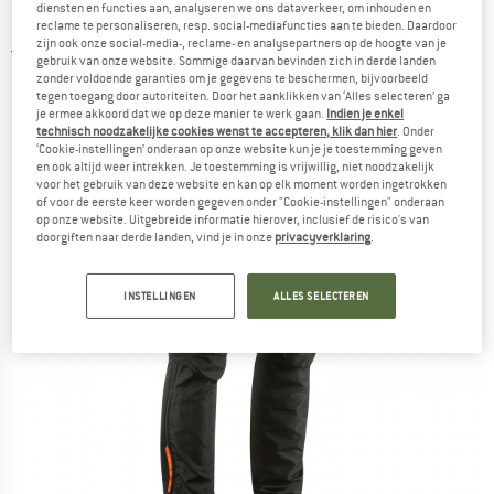
diensten en functies aan, analyseren we ons dataverkeer, om inhouden en
Langlaufbroek
reclame te personaliseren, resp. social-mediafuncties aan te bieden. Daardoor
zijn ook onze social-media-, reclame- en analysepartners op de hoogte van je
5,0
(1)
gebruik van onze website. Sommige daarvan bevinden zich in derde landen
zonder voldoende garanties om je gegevens te beschermen, bijvoorbeeld
tegen toegang door autoriteiten. Door het aanklikken van ‘Alles selecteren’ ga
je ermee akkoord dat we op deze manier te werk gaan.
Indien je enkel
technisch noodzakelijke cookies wenst te accepteren, klik dan hier
. Onder
‘Cookie-instellingen’ onderaan op onze website kun je je toestemming geven
en ook altijd weer intrekken. Je toestemming is vrijwillig, niet noodzakelijk
voor het gebruik van deze website en kan op elk moment worden ingetrokken
of voor de eerste keer worden gegeven onder "Cookie-instellingen" onderaan
op onze website. Uitgebreide informatie hierover, inclusief de risico's van
doorgiften naar derde landen, vind je in onze
privacyverklaring
.
INSTELLINGEN
ALLES SELECTEREN