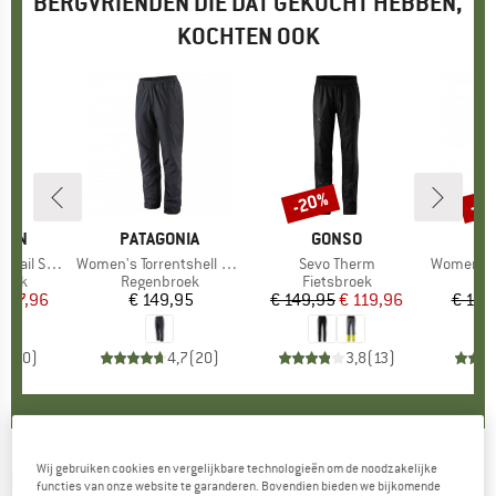
BERGVRIENDEN DIE DAT GEKOCHT HEBBEN,
KOCHTEN OOK
-20%
-2
Korting
Kort
ÄVEN
MERK
PATAGONIA
MERK
GONSO
tch Trousers
Artikel
Women's Torrentshell 3L Pants
Artikel
Sevo Therm
Artikel
Women's Flui
roep
roek
Productgroep
Regenbroek
Productgroep
Fietsbroek
Pr
Re
ijs
rlaagde prijs
 167,96
€ 149,95
Prijs
€ 149,95
Prijs
Verlaagde prijs
€ 119,96
€ 119
0,0
(
0
)
4,7
(
20
)
3,8
(
13
)
Wij gebruiken cookies en vergelijkbare technologieën om de noodzakelijke
DAEHLIE
-
Kid's Pants Winner 2.0 Junior -
functies van onze website te garanderen. Bovendien bieden we bijkomende