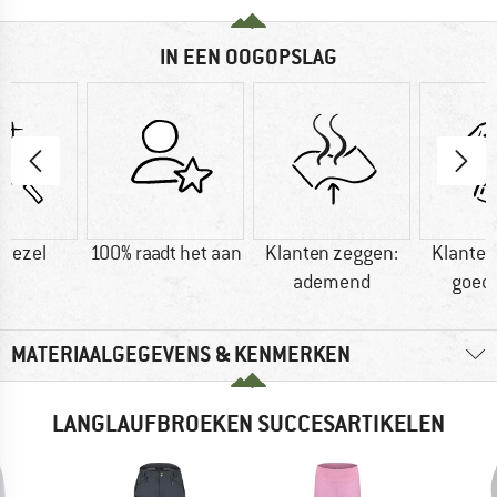
IN EEN OOGOPSLAG
vezel
100% raadt het aan
Klanten zeggen:
Klanten
ademend
goed
MATERIAALGEGEVENS & KENMERKEN
LANGLAUFBROEKEN SUCCESARTIKELEN