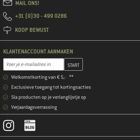
MAIL ONS!
+31 (0)30 - 499 0286
KOOP BEWUST
KLANTENACCOUNT AANMAKEN
Vul je e-mailadres hier in en maak in de volgende stap je klanten
E-mailadres
Welkomstkorting van € 5,- **
Exclusieve toegang tot kortingsacties
Sla producten op je verlanglijstje op
Verjaardagsverrassing