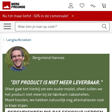
De klantenaccount
Naar
Naar de verlanglijs
Naar de pro
Nu tot maar liefst -50% in de zomersale!
Nu tot maar liefst -50% in de zomersale! »
Langlaufbroeken
Bergvriend Hannes
"DIT PRODUCT IS NIET MEER LEVERBAAR."
Ofwel gaat het hierbij om een ouder model, ofwel zullen we
het product niet meer bij de fabrikant nabestellen.
Moed houden, we hebben natuurlijk nog alternatieven voor
je klaar staan: