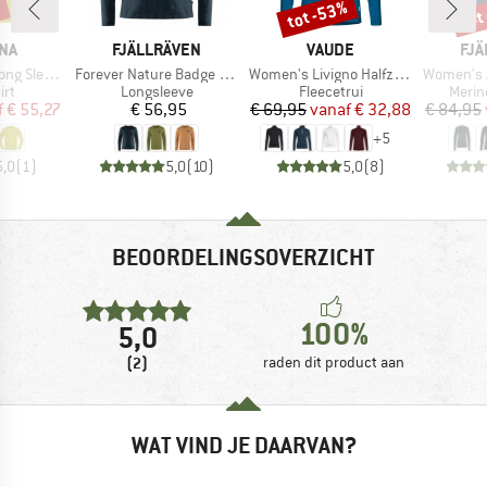
%
tot -53%
tot
Korting
Kort
MERK
MERK
ME
NA
FJÄLLRÄVEN
VAUDE
FJÄ
Artikel
Artikel
Artikel
g Sleeve
Forever Nature Badge L/S T-Shirt
Women's Livigno Halfzip II
Women's A
tgroep
Productgroep
Productgroep
Produ
irt
Longsleeve
Fleecetrui
Merin
ijs
rlaagde prijs
Prijs
Prijs
Verlaagde prijs
f
€ 55,27
€ 56,95
€ 69,95
vanaf
€ 32,88
€ 84,95
+
5
5,0
(
1
)
5,0
(
10
)
5,0
(
8
)
BEOORDELINGSOVERZICHT
100%
5,0
(2)
raden dit product aan
WAT VIND JE DAARVAN?