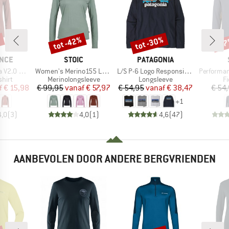
%
tot -42%
tot -30%
-5
Korting
Korting
Kort
MERK
MERK
NCE
STOIC
PATAGONIA
Artikel
Artikel
Artikel
e Midlayer
Women's Merino155 LaholmSt. L/S
L/S P-6 Logo Responsibili-Tee
PerformanceMerin
roep
Productgroep
Productgroep
P
hirt
Merinolongsleeve
Longsleeve
Fi
ijs
rlaagde prijs
Prijs
Verlaagde prijs
Prijs
Verlaagde prijs
f
€ 15,98
€ 99,95
vanaf
€ 57,97
€ 54,95
vanaf
€ 38,47
€ 54
+
1
4,0
(
3
)
4,0
(
1
)
4,6
(
47
)
AANBEVOLEN DOOR ANDERE BERGVRIENDEN