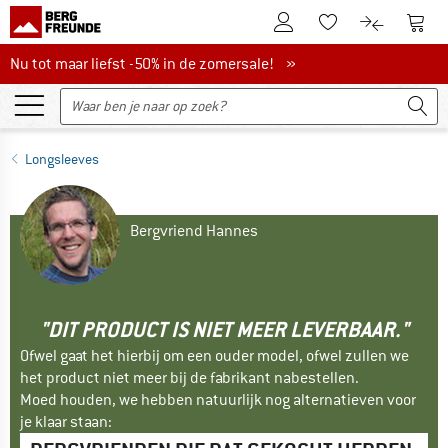
De klantenaccount
Naar
Naar de verlanglijs
Naar de pro
Nu tot maar liefst -50% in de zomersale!
Nu tot maar liefst -50% in de zomersale! »
Longsleeves
Bergvriend Hannes
"DIT PRODUCT IS NIET MEER LEVERBAAR."
Ofwel gaat het hierbij om een ouder model, ofwel zullen we
het product niet meer bij de fabrikant nabestellen.
Moed houden, we hebben natuurlijk nog alternatieven voor
je klaar staan: