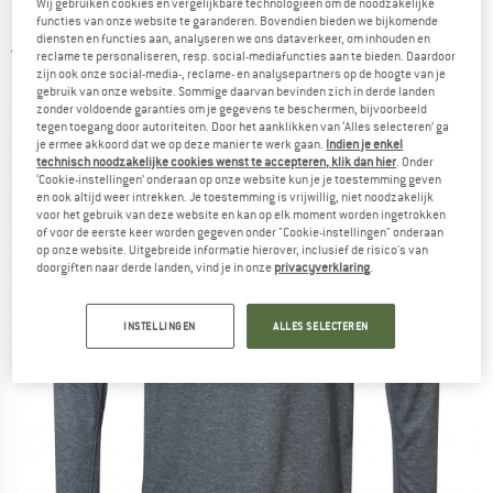
Wij gebruiken cookies en vergelijkbare technologieën om de noodzakelijke
Longsleeve
functies van onze website te garanderen. Bovendien bieden we bijkomende
diensten en functies aan, analyseren we ons dataverkeer, om inhouden en
5,0
(2)
reclame te personaliseren, resp. social-mediafuncties aan te bieden. Daardoor
zijn ook onze social-media-, reclame- en analysepartners op de hoogte van je
gebruik van onze website. Sommige daarvan bevinden zich in derde landen
zonder voldoende garanties om je gegevens te beschermen, bijvoorbeeld
tegen toegang door autoriteiten. Door het aanklikken van ‘Alles selecteren’ ga
je ermee akkoord dat we op deze manier te werk gaan.
Indien je enkel
technisch noodzakelijke cookies wenst te accepteren, klik dan hier
. Onder
‘Cookie-instellingen’ onderaan op onze website kun je je toestemming geven
en ook altijd weer intrekken. Je toestemming is vrijwillig, niet noodzakelijk
voor het gebruik van deze website en kan op elk moment worden ingetrokken
of voor de eerste keer worden gegeven onder "Cookie-instellingen" onderaan
op onze website. Uitgebreide informatie hierover, inclusief de risico's van
doorgiften naar derde landen, vind je in onze
privacyverklaring
.
INSTELLINGEN
ALLES SELECTEREN