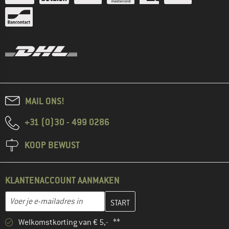
MAIL ONS!
+31 (0)30 - 499 0286
KOOP BEWUST
KLANTENACCOUNT AANMAKEN
Vul je e-mailadres hier in en maak in de volgende stap je klanten
E-mailadres
Welkomstkorting van € 5,- **