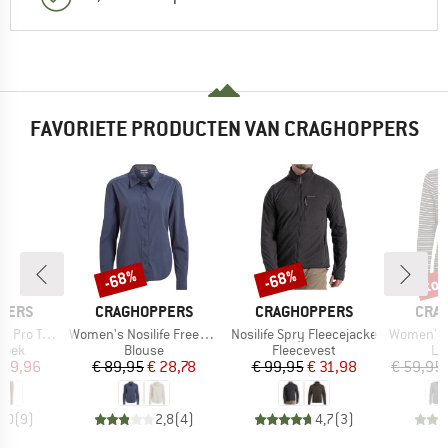
FAVORIETE PRODUCTEN VAN CRAGHOPPERS
tot
-68%
-68%
Korting
Korting
Kort
MERK
MERK
MER
PERS
CRAGHOPPERS
CRAGHOPPERS
CRA
Artikel
Artikel
Artikel
rousers III
Women's Nosilife Freeda Langarm Bluse
Nosilife Spry Fleecejacke
Women's Nosili
roep
Productgroep
Productgroep
Pr
roek
Blouse
Fleecevest
Lo
ijs
rlaagde prijs
Prijs
Verlaagde prijs
Prijs
Verlaagde prijs
 89,96
€ 89,95
€ 28,78
€ 99,95
€ 31,98
€ 59,95
5,0
(
9
)
2,8
(
4
)
4,7
(
3
)