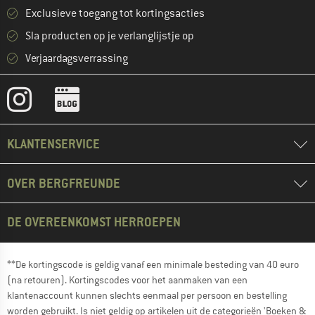
Exclusieve toegang tot kortingsacties
Sla producten op je verlanglijstje op
Verjaardagsverrassing
KLANTENSERVICE
OVER BERGFREUNDE
DE OVEREENKOMST HERROEPEN
**De kortingscode is geldig vanaf een minimale besteding van 40 euro
(na retouren). Kortingscodes voor het aanmaken van een
klantenaccount kunnen slechts eenmaal per persoon en bestelling
worden gebruikt. Is niet geldig op artikelen uit de categorieën 'Boeken &