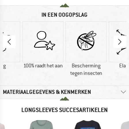
IN EEN OOGOPSLAG
0 g
100% raadt het aan
Bescherming
Elas
tegen insecten
MATERIAALGEGEVENS & KENMERKEN
LONGSLEEVES SUCCESARTIKELEN