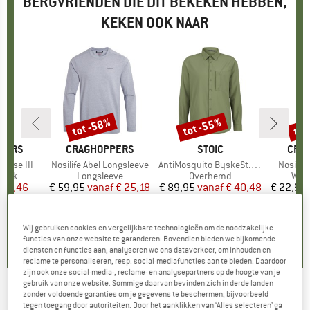
BERGVRIENDEN DIE DIT BEKEKEN HEBBEN,
KEKEN OOK NAAR
tot -58%
tot -55%
tot
Korting
Korting
Kort
PERS
MERK
CRAGHOPPERS
MERK
STOIC
MER
CRA
 Hose III
Artikel
Nosilife Abel Longsleeve
Artikel
AntiMosquito ByskeSt. Shirt L/S
Artikel
Nosilife
roep
roek
Productgroep
Longsleeve
Productgroep
Overhemd
Prod
Wan
ijs
rlaagde prijs
 82,46
€ 59,95
vanaf
Prijs
Verlaagde prijs
€ 25,18
€ 89,95
vanaf
Prijs
Verlaagde prijs
€ 40,48
€ 22,95
+
1
4,0
(
1
)
4,2
(
6
)
4,7
(
10
)
Wij gebruiken cookies en vergelijkbare technologieën om de noodzakelijke
functies van onze website te garanderen. Bovendien bieden we bijkomende
diensten en functies aan, analyseren we ons dataverkeer, om inhouden en
reclame te personaliseren, resp. social-mediafuncties aan te bieden. Daardoor
zijn ook onze social-media-, reclame- en analysepartners op de hoogte van je
gebruik van onze website. Sommige daarvan bevinden zich in derde landen
zonder voldoende garanties om je gegevens te beschermen, bijvoorbeeld
CRAGHOPPERS
-
Moro Long Sleeved Shirt -
tegen toegang door autoriteiten. Door het aanklikken van ‘Alles selecteren’ ga