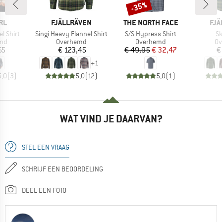
-35%
Korting
MERK
MERK
ME
RL
FJÄLLRÄVEN
THE NORTH FACE
FJÄ
Artikel
Artikel
Ar
el Shirt
Singi Heavy Flannel Shirt
S/S Hypress Shirt
Sk
groep
Productgroep
Productgroep
Pr
md
Overhemd
Overhemd
O
ijs
Prijs
Prijs
Verlaagde prijs
65
€ 123,45
€ 49,95
€ 32,47
€
+
1
5,0
(
3
)
5,0
(
12
)
5,0
(
1
)
WAT VIND JE DAARVAN?
STEL EEN VRAAG
SCHRIJF EEN BEOORDELING
DEEL EEN FOTO