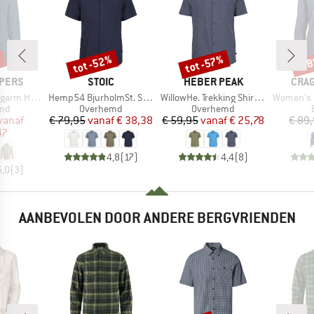
%
tot -52%
tot -57%
-6
Korting
Korting
Kort
MERK
MERK
MER
PERS
STOIC
HEBER PEAK
CRA
Artikel
Artikel
Artikel
rm Hemd V
Hemp54 BjurholmSt. S/S Shirt
WillowHe. Trekking Shirt S/S
Women's Nosilife
groep
Productgroep
Productgroep
md
Overhemd
Overhemd
ijs
rlaagde prijs
Prijs
Verlaagde prijs
Prijs
Verlaagde prijs
vanaf
€ 79,95
vanaf
€ 38,38
€ 59,95
vanaf
€ 25,78
€ 89
47
4,8
(
17
)
4,4
(
8
)
5,0
(
3
)
AANBEVOLEN DOOR ANDERE BERGVRIENDEN