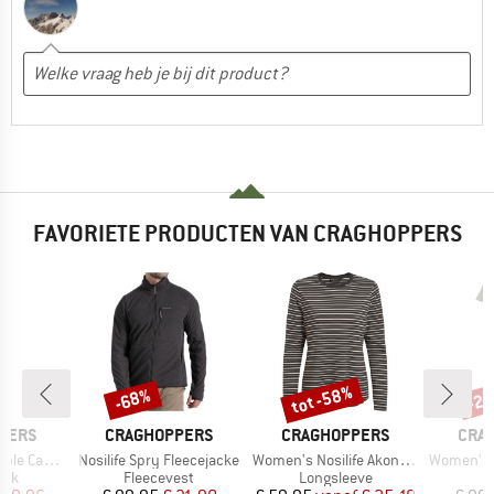
FAVORIETE PRODUCTEN VAN CRAGHOPPERS
tot -58%
-68%
-2
Korting
Korting
Kort
MERK
MERK
MER
PERS
CRAGHOPPERS
CRAGHOPPERS
CRA
Artikel
Artikel
Artikel
 Trousers II
Nosilife Spry Fleecejacke
Women's Nosilife Akona Longsleeve
Women's NosiL
groep
Productgroep
Productgroep
oek
Fleecevest
Longsleeve