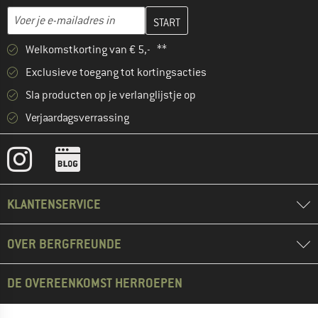
Vul je e-mailadres hier in en maak in de volgende stap je klanten
E-mailadres
Welkomstkorting van € 5,- **
Exclusieve toegang tot kortingsacties
Sla producten op je verlanglijstje op
Verjaardagsverrassing
KLANTENSERVICE
OVER BERGFREUNDE
DE OVEREENKOMST HERROEPEN