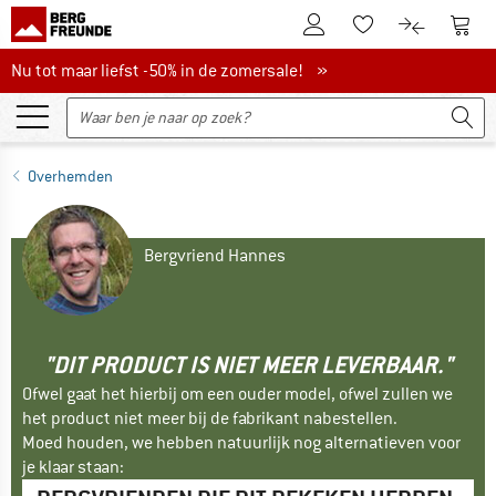
De klantenaccount
Naar
Naar de verlanglijs
Naar de pro
Nu tot maar liefst -50% in de zomersale!
Nu tot maar liefst -50% in de zomersale! »
Overhemden
Bergvriend Hannes
"DIT PRODUCT IS NIET MEER LEVERBAAR."
Ofwel gaat het hierbij om een ouder model, ofwel zullen we
het product niet meer bij de fabrikant nabestellen.
Moed houden, we hebben natuurlijk nog alternatieven voor
je klaar staan: