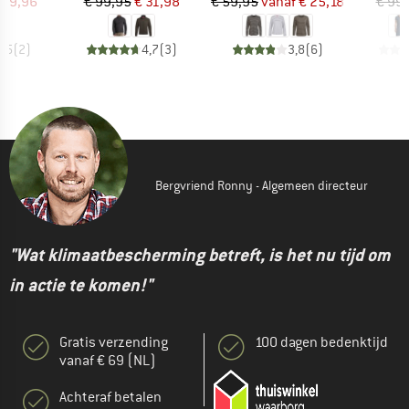
ijs
rlaagde prijs
Prijs
Verlaagde prijs
Prijs
Verlaagde prijs
 89,96
€ 99,95
€ 31,98
€ 59,95
vanaf
€ 25,18
€ 99
4,5
(
2
)
4,7
(
3
)
3,8
(
6
)
Bergvriend Ronny - Algemeen directeur
"Wat klimaatbescherming betreft, is het nu tijd om
in actie te komen!"
Gratis verzending
100 dagen bedenktijd
vanaf € 69 (NL)
Achteraf betalen