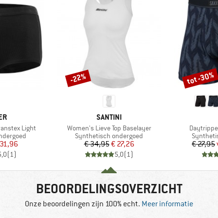
tot -30%
-22%
Korting
Korting
MERK
ER
SANTINI
Artikel
Artikel
anstex Light
Women's Lieve Top Baselayer
Daytripper
Productgroep
Productg
ondergoed
Synthetisch ondergoed
Syntheti
ijs
rlaagde prijs
Prijs
Verlaagde prijs
 31,96
€ 34,95
€ 27,26
€ 27,95
5,0
(
1
)
5,0
(
1
)
BEOORDELINGSOVERZICHT
Onze beoordelingen zijn 100% echt.
Meer informatie