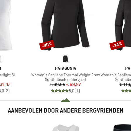
-30%
-34%
Korting
Korting
K
MERK
ME
T
PATAGONIA
PA
Artikel
Artikel
rlight SL
Women's Capilene Thermal Weight Crew
Women's Capilene T
ductgroep
Productgroep
Productg
Synthetisch ondergoed
Syntheti
ijs
rlaagde prijs
Prijs
Verlaagde prijs
 31,47
€ 99,95
€ 69,97
€ 119
5,0
(
2
)
5,0
(
1
)
AANBEVOLEN DOOR ANDERE BERGVRIENDEN