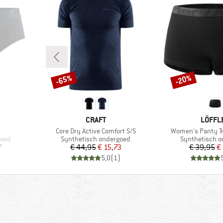
-65%
-20%
Korting
Korting
MERK
MERK
CRAFT
LÖFFL
Artikel
Artikel
Core Dry Active Comfort S/S
Women's Panty Tr
Productgroep
Productgroep
goed
Synthetisch ondergoed
Synthetisch 
de prijs
Prijs
Verlaagde prijs
Pr
Ve
7
€ 44,95
€ 15,73
€ 39,95
€
)
5,0
(
1
)