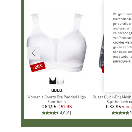
Wij gebruike
Bovendien bi
personalisere
analysepartn
voldoende ga
van ‘Alles se
cookies wenst
geven en ook 
kan op elk m
onze website.
privacyverkl
tot -30%
-20%
Korting
Korting
MERK
ODLO
MER
SAX
Artikel
Women's Sports Bra Padded High
Artikel
Quest Quick-Dry Mesh B
Productgroep
Sportbeha
Productgroep
Synthetisch 
€ 64,95
Prijs
Verlaagde prijs
€ 51,96
€ 32,95
vana
Pr
Ve
4,6
(
8
)
5