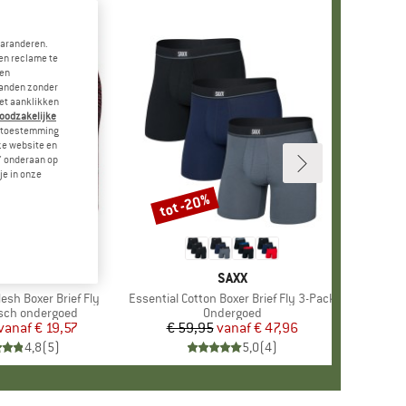
garanderen.
en reclame te
 en
landen zonder
et aanklikken
noodzakelijke
je toestemming
eze website en
" onderaan op
je in onze
tot -20%
Korting
+
2
MERK
SAXX
MERK
SAXX
esh Boxer Brief Fly
Artikel
Essential Cotton Boxer Brief Fly 3-Pack
groep
sch ondergoed
Productgroep
Ondergoed
vanaf
Prijs
Verlaagde prijs
€ 19,57
€ 59,95
vanaf
Prijs
Verlaagde prijs
€ 47,96
4,8
(
5
)
5,0
(
4
)