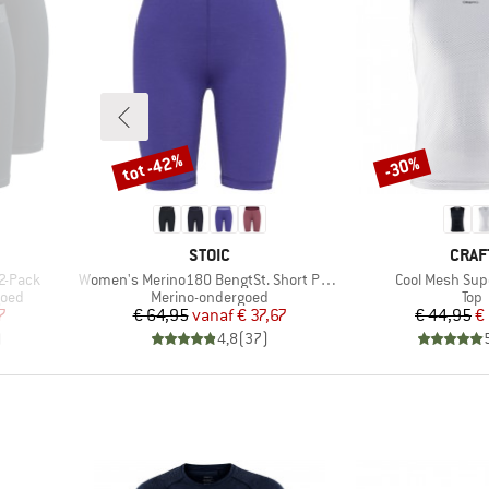
tot -42%
-30%
Korting
Korting
MERK
MER
STOIC
CRAF
Artikel
Artikel
 2-Pack
Women's Merino180 BengtSt. Short Pants
Cool Mesh Supe
Productgroep
Pro
goed
Merino-ondergoed
Top
de prijs
Prijs
Verlaagde prijs
Pr
Ve
7
€ 64,95
vanaf
€ 37,67
€ 44,95
€
)
4,8
(
37
)