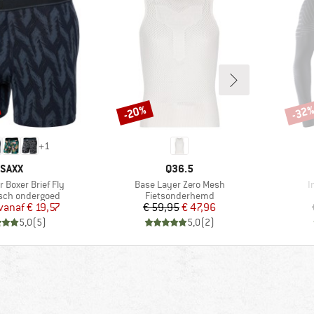
-20%
-32
Korting
Korti
+
1
MERK
MERK
SAXX
Q36.5
Artikel
A
 Boxer Brief Fly
Base Layer Zero Mesh
I
roep
Productgroep
sch ondergoed
Fietsonderhemd
Prijs
Verlaagde prijs
Prijs
Verlaagde prijs
vanaf
€ 19,57
€ 59,95
€ 47,96
5,0
(
5
)
5,0
(
2
)