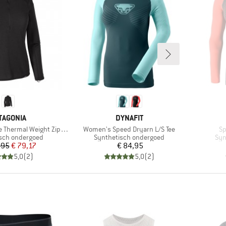
RK
MERK
TAGONIA
DYNAFIT
Artikel
Ar
hermal Weight Zip Neck
Women's Speed Dryarn L/S Tee
Sp
roep
Productgroep
Pro
sch ondergoed
Synthetisch ondergoed
Syn
Prijs
Verlaagde prijs
Prijs
,95
€ 79,17
€ 84,95
5,0
(
2
)
5,0
(
2
)