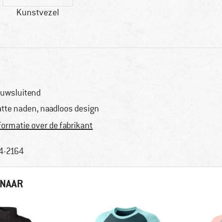
Kunstvezel
uwsluitend
atte naden, naadloos design
formatie over de fabrikant
4-2164
 NAAR