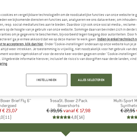
n cookies en vergelijkbare technologieën om de noodzakelijke functies van onze website te 
eden we bijkomende diensten en functies aan, analyseren we ons dataverkeer, om inhouden 
n, resp. social-mediafuncties aan te bieden. Daardoor zijn ook onze social-media-, reclame-
ers op de hoogte van je gebruik van onze website. Sommige daarvan bevinden zich in derde 
ranties om je gegevens te beschermen, bijvoorbeeld tegen toegang door autoriteiten. Door h
lecteren’ ga je ermee akkoord dat we op deze manier te werk gaan.
Indien je enkel technisch 
 te accepteren, klik dan hier
. Onder ‘Cookie-instellingen’ onderaan op onze website kun je 
altijd weer intrekken. Je toestemming is vrijwillig, niet noodzakelijk voor het gebruik van d
oment worden ingetrokken of voor de eerste keer worden gegeven onder "Cookie-instellingen
 Uitgebreide informatie hierover, inclusief de risico's van doorgiften naar derde landen, vind 
aring
.
tot -70%
tot -30%
Korting
Korting
INSTELLINGEN
ALLES SELECTEREN
+
5
+
5
K
X
MERK
STOIC
oxer Brief Fly 6''
Artikel
TrosaSt. Boxer 2-Pack
Artikel
Multi-Sport M
ondergoed
Productgroep
Boxershorts
Product
Syntheti
f
ijs
rlaagde prijs
€ 23,07
€ 39,95
vanaf
Prijs
Verlaagde prijs
€ 17,98
€ 27,95
,0
(
11
)
4,8
(
14
)