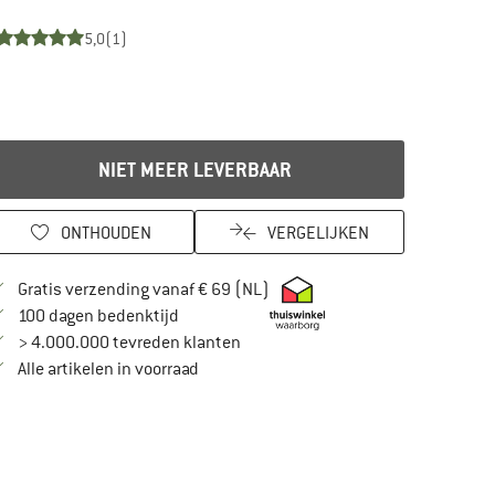
5,0
(1)
NIET MEER LEVERBAAR
ONTHOUDEN
VERGELIJKEN
Vind hier de verzendinformatie
Gratis verzending vanaf € 69 (NL)
Vind de betalingsinformatie hier! Opent in
100 dagen bedenktijd
> 4.000.000 tevreden klanten
Alle artikelen in voorraad