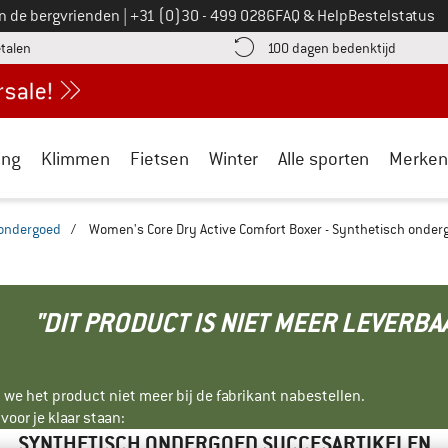
Bel ons op
an de bergvrienden
|
+31 (0)30 - 499 0286
FAQ & Help
Bestelstatus
vind de betalingsinformatie hier! Opent in een infovak
Vind de b
etalen
100 dagen bedenktijd
ing
Klimmen
Fietsen
Winter
Alle sporten
Merken
 ondergoed
/
Women's Core Dry Active Comfort Boxer - Synthetisch onder
"DIT PRODUCT IS NIET MEER LEVERBA
 we het product niet meer bij de fabrikant nabestellen.
oor je klaar staan:
SYNTHETISCH ONDERGOED SUCCESARTIKELEN