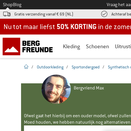
Naar
Shop
Blog
Vraag het a
Gratis verzending vanaf € 69 (NL)
Achteraf b
Nu tot maar liefst -50% in de zomersale!
Kleding
Schoenen
Uitrust
Startpagina
/
Outdoorkleding
/
Sportondergoed
/
Synthetisch
Bergvriend Max
Ofwel gaat het hierbij om een ouder model, ofwel zullen
Moed houden, we hebben natuurlijk nog alternatieven v