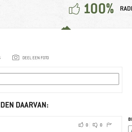
100%
RAD
G
DEEL EEN FOTO
NDEN DAARVAN:
B
0
0