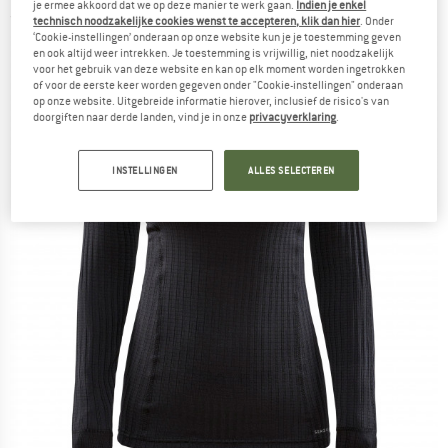
je ermee akkoord dat we op deze manier te werk gaan.
Indien je enkel
(0)
technisch noodzakelijke cookies wenst te accepteren, klik dan hier
. Onder
‘Cookie-instellingen’ onderaan op onze website kun je je toestemming geven
en ook altijd weer intrekken. Je toestemming is vrijwillig, niet noodzakelijk
voor het gebruik van deze website en kan op elk moment worden ingetrokken
of voor de eerste keer worden gegeven onder "Cookie-instellingen" onderaan
op onze website. Uitgebreide informatie hierover, inclusief de risico's van
doorgiften naar derde landen, vind je in onze
privacyverklaring
.
INSTELLINGEN
ALLES SELECTEREN