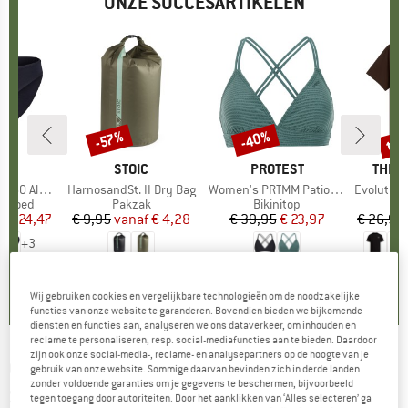
ONZE SUCCESARTIKELEN
%
tot
-40%
-57%
Korting
Korting
Kort
K
C
MERK
STOIC
MERK
PROTEST
MERK
THE 
enSt. Brief
Artikel
HarnosandSt. II Dry Bag
Artikel
Women's PRTMM Patio Triangle
Artikel
Evolution Simpl
ep
ergoed
Productgroep
Pakzak
Productgroep
Bikinitop
f
ijs
rlaagde prijs
€ 24,47
€ 9,95
vanaf
Prijs
Verlaagde prijs
€ 4,28
€ 39,95
Prijs
Verlaagde prijs
€ 23,97
€ 26,95
+
3
,8
(
44
)
5,0
(
2
)
4,9
(
23
)
Wij gebruiken cookies en vergelijkbare technologieën om de noodzakelijke
functies van onze website te garanderen. Bovendien bieden we bijkomende
diensten en functies aan, analyseren we ons dataverkeer, om inhouden en
reclame te personaliseren, resp. social-mediafuncties aan te bieden. Daardoor
zijn ook onze social-media-, reclame- en analysepartners op de hoogte van je
CRAFT
-
Women's Active Extreme X CN L/S -
gebruik van onze website. Sommige daarvan bevinden zich in derde landen
zonder voldoende garanties om je gegevens te beschermen, bijvoorbeeld
Synthetisch ondergoed
tegen toegang door autoriteiten. Door het aanklikken van ‘Alles selecteren’ ga