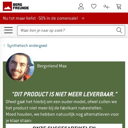
De klantenaccount
Naar
Naar de verlanglijs
Naar de pro
Nu tot maar liefst -50% in de zomersale!
Nu tot maar liefst -50% in de zomersale! »
Synthetisch ondergoed
Bergvriend Max
"DIT PRODUCT IS NIET MEER LEVERBAAR."
Ofwel gaat het hierbij om een ouder model, ofwel zullen we
het product niet meer bij de fabrikant nabestellen.
Moed houden, we hebben natuurlijk nog alternatieven voor
je klaar staan: