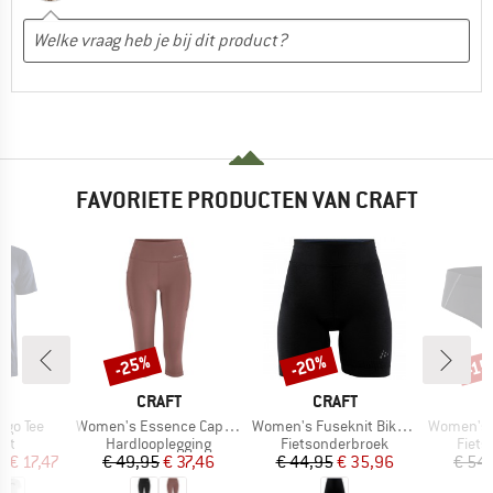
FAVORIETE PRODUCTEN VAN CRAFT
%
-25%
-20%
-1
Korting
Korting
Kort
K
MERK
MERK
T
CRAFT
CRAFT
Artikel
Artikel
Artikel
ogo Tee
Women's Essence Capri 3
Women's Fuseknit Bike Boxer
Women's Great
tgroep
Productgroep
Productgroep
Prod
irt
Hardlooplegging
Fietsonderbroek
Fiets
ijs
rlaagde prijs
Prijs
Verlaagde prijs
Prijs
Verlaagde prijs
f
€ 17,47
€ 49,95
€ 37,46
€ 44,95
€ 35,96
€ 54