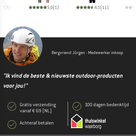
4,7
(
3
)
5,0
(
1
)
4,5
(
11
)
Bergvriend Jürgen - Medewerker inkoop
"Ik vind de beste & nieuwste outdoor-producten
voor jou!"
Gratis verzending
100 dagen bedenktijd
vanaf € 69 (NL)
Achteraf betalen