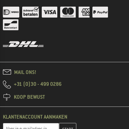
MAIL ONS!
+31 (0)30 - 499 0286
KOOP BEWUST
KLANTENACCOUNT AANMAKEN
Vul je e-mailadres hier in en maak in de volgende stap je klanten
E-mailadres