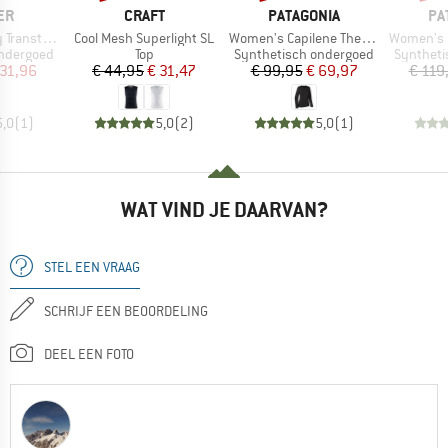
MERK
MERK
ME
ER
CRAFT
PATAGONIA
PA
Artikel
Artikel
Artikel
tex Light
Cool Mesh Superlight SL
Women's Capilene Thermal Weight Crew
Women's Capilene 
Productgroep
Productgroep
Productg
ondergoed
Top
Synthetisch ondergoed
Syntheti
ijs
rlaagde prijs
Prijs
Verlaagde prijs
Prijs
Verlaagde prijs
 31,96
€ 44,95
€ 31,47
€ 99,95
€ 69,97
€ 119
5,0
(
1
)
5,0
(
2
)
5,0
(
1
)
WAT VIND JE DAARVAN?
STEL EEN VRAAG
SCHRIJF EEN BEOORDELING
DEEL EEN FOTO