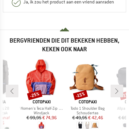
Ja, ik zou het product aan een vriend aanraden
BERGVRIENDEN DIE DIT BEKEKEN HEBBEN,
KEKEN OOK NAAR
%
-25%
-15%
-1
Korting
Korting
Kort
MERK
MERK
M
NIA
COTOPAXI
COTOPAXI
C
Artikel
Artikel
Artikel
ack 28
Women's Teca Half-Zip Windbreaker
Todo 1 Shoulder Bag
Allpa X
roep
Productgroep
Productgroep
P
gzak
Windjack
Schoudertas
H
ijs
rlaagde prijs
Prijs
Verlaagde prijs
Prijs
Verlaagde prijs
vanaf
€ 99,95
€ 74,96
€ 49,95
€ 42,46
€ 69,
96