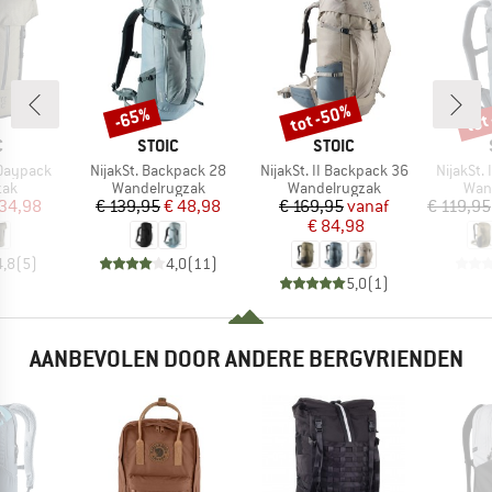
tot -50%
tot
-65%
Korting
Korting
Kort
K
MERK
MERK
C
STOIC
STOIC
Artikel
Artikel
Artikel
 Daypack
NijakSt. Backpack 28
NijakSt. II Backpack 36
NijakSt.
groep
Productgroep
Productgroep
Prod
zak
Wandelrugzak
Wandelrugzak
Wan
ijs
rlaagde prijs
Prijs
Verlaagde prijs
Prijs
Verlaagde prijs
 34,98
€ 139,95
€ 48,98
€ 169,95
vanaf
€ 119,95
€ 84,98
4,8
(
5
)
4,0
(
11
)
5,0
(
1
)
AANBEVOLEN DOOR ANDERE BERGVRIENDEN