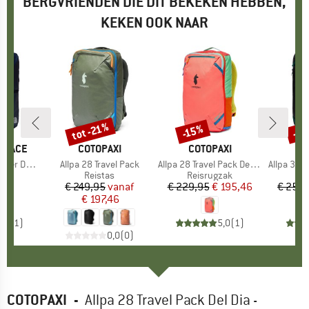
BERGVRIENDEN DIE DIT BEKEKEN HEBBEN,
KEKEN OOK NAAR
tot -21%
-15%
-1
Korting
Korting
Kort
 FACE
MERK
COTOPAXI
MERK
COTOPAXI
M
C
 Daypack
Artikel
Allpa 28 Travel Pack
Artikel
Allpa 28 Travel Pack Del Dia
Artikel
Allpa 35 Trave
tgroep
zak
Productgroep
Reistas
Productgroep
Reisrugzak
Pr
Re
,20
ijs
€ 249,95
Prijs
Verlaagde prijs
vanaf
€ 229,95
Prijs
Verlaagde prijs
€ 195,46
€ 259,
€ 197,46
5,0
(
1
)
5,0
(
1
)
0,0
(
0
)
COTOPAXI
-
Allpa 28 Travel Pack Del Dia -