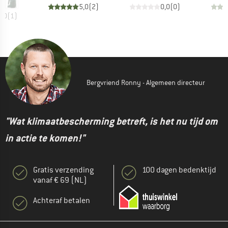
5,0
(
2
)
0,0
(
0
)
3,0
(
1
)
Bergvriend Ronny - Algemeen directeur
"Wat klimaatbescherming betreft, is het nu tijd om
in actie te komen!"
Gratis verzending
100 dagen bedenktijd
vanaf € 69 (NL)
Achteraf betalen