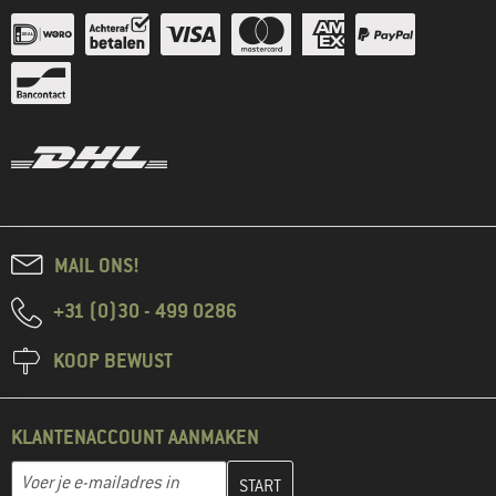
MAIL ONS!
+31 (0)30 - 499 0286
KOOP BEWUST
KLANTENACCOUNT AANMAKEN
Vul je e-mailadres hier in en maak in de volgende stap je klanten
E-mailadres