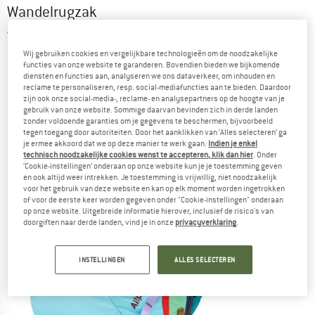
Wandelrugzak
4,0
(1)
Wij gebruiken cookies en vergelijkbare technologieën om de noodzakelijke
functies van onze website te garanderen. Bovendien bieden we bijkomende
diensten en functies aan, analyseren we ons dataverkeer, om inhouden en
reclame te personaliseren, resp. social-mediafuncties aan te bieden. Daardoor
zijn ook onze social-media-, reclame- en analysepartners op de hoogte van je
gebruik van onze website. Sommige daarvan bevinden zich in derde landen
zonder voldoende garanties om je gegevens te beschermen, bijvoorbeeld
tegen toegang door autoriteiten. Door het aanklikken van ‘Alles selecteren’ ga
je ermee akkoord dat we op deze manier te werk gaan.
Indien je enkel
technisch noodzakelijke cookies wenst te accepteren, klik dan hier
. Onder
‘Cookie-instellingen’ onderaan op onze website kun je je toestemming geven
en ook altijd weer intrekken. Je toestemming is vrijwillig, niet noodzakelijk
voor het gebruik van deze website en kan op elk moment worden ingetrokken
of voor de eerste keer worden gegeven onder "Cookie-instellingen" onderaan
op onze website. Uitgebreide informatie hierover, inclusief de risico's van
doorgiften naar derde landen, vind je in onze
privacyverklaring
.
INSTELLINGEN
ALLES SELECTEREN