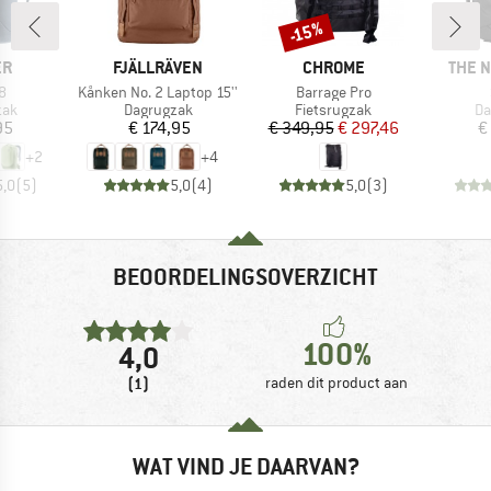
-15%
Korting
MERK
MERK
MERK
ER
FJÄLLRÄVEN
CHROME
THE 
Artikel
Artikel
8
Kånken No. 2 Laptop 15''
Barrage Pro
groep
Productgroep
Productgroep
Pr
zak
Dagrugzak
Fietsrugzak
Da
ijs
Prijs
Prijs
Verlaagde prijs
95
€ 174,95
€ 349,95
€ 297,46
€
+
2
+
4
5,0
(
5
)
5,0
(
4
)
5,0
(
3
)
BEOORDELINGSOVERZICHT
100%
4,0
(1)
raden dit product aan
WAT VIND JE DAARVAN?