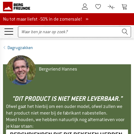
De klantenaccount
Naar
Naar de verlanglijs
Naar de pro
Nu tot maar liefst -50% in de zomersale!
Nu tot maar liefst -50% in de zomersale! »
Dagrugzakken
Bergvriend Hannes
"DIT PRODUCT IS NIET MEER LEVERBAAR."
Ofwel gaat het hierbij om een ouder model, ofwel zullen we
het product niet meer bij de fabrikant nabestellen.
Moed houden, we hebben natuurlijk nog alternatieven voor
je klaar staan: