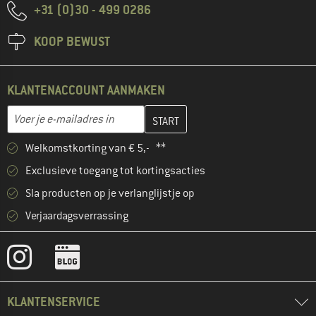
+31 (0)30 - 499 0286
KOOP BEWUST
KLANTENACCOUNT AANMAKEN
Vul je e-mailadres hier in en maak in de volgende stap je klanten
E-mailadres
Welkomstkorting van € 5,- **
Exclusieve toegang tot kortingsacties
Sla producten op je verlanglijstje op
Verjaardagsverrassing
KLANTENSERVICE