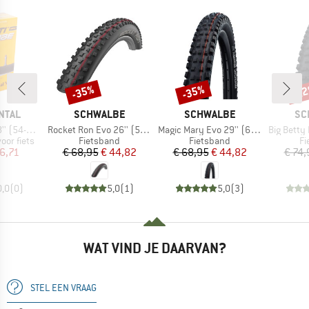
-35%
-35%
-2
Korting
Korting
Kort
MERK
MERK
ME
NTAL
SCHWALBE
SCHWALBE
SC
Artikel
Artikel
Artikel
(54-110)
Rocket Ron Evo 26'' (57-559) Super Ground TLE
Magic Mary Evo 29'' (62-622) Super Trail TLE
Big Betty Evo 29'' (
Productgroep
Productgroep
Pr
or fiets
Fietsband
Fietsband
Fi
ijs
rlaagde prijs
Prijs
Verlaagde prijs
Prijs
Verlaagde prijs
 6,71
€ 68,95
€ 44,82
€ 68,95
€ 44,82
€ 74,
0,0
(
0
)
5,0
(
1
)
5,0
(
3
)
WAT VIND JE DAARVAN?
STEL EEN VRAAG