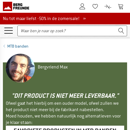
De klantenaccount
Naar
Naar de verlanglijs
Naar de pro
Nu tot maar liefst -50% in de zomersale!
Nu tot maar liefst -50% in de zomersale! »
MTB banden
Bergvriend Max
"DIT PRODUCT IS NIET MEER LEVERBAAR."
Ofwel gaat het hierbij om een ouder model, ofwel zullen we
het product niet meer bij de fabrikant nabestellen.
Moed houden, we hebben natuurlijk nog alternatieven voor
je klaar staan: