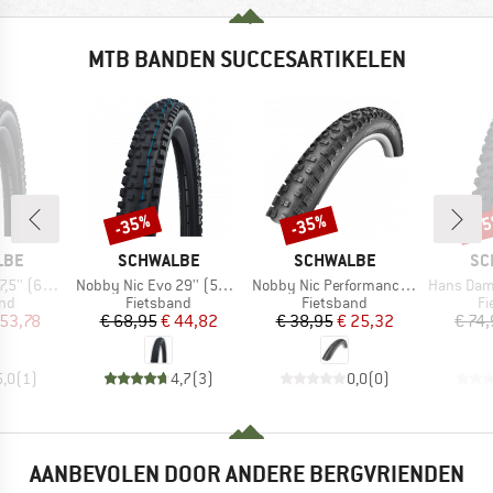
MTB BANDEN SUCCESARTIKELEN
-35%
-35%
-3
Korting
Korting
Kort
MERK
MERK
ME
LBE
SCHWALBE
SCHWALBE
SC
Artikel
Artikel
Artikel
uper Trail TLE
Nobby Nic Evo 29'' (57-622) Super Ground FB TLE
Nobby Nic Performance 29'' (62-622) Folding
Hans Dampf Evo 27,5''
tgroep
Productgroep
Productgroep
Pr
and
Fietsband
Fietsband
Fi
ijs
rlaagde prijs
Prijs
Verlaagde prijs
Prijs
Verlaagde prijs
 53,78
€ 68,95
€ 44,82
€ 38,95
€ 25,32
€ 74
5,0
(
1
)
4,7
(
3
)
0,0
(
0
)
AANBEVOLEN DOOR ANDERE BERGVRIENDEN