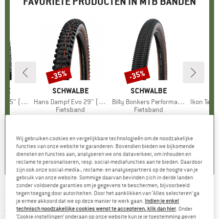
FAVORIETE PRODUCTEN IN MTB BANDEN
-35%
-35%
Korting
Korting
LBE
MERK
SCHWALBE
MERK
SCHWALBE
M
 Super Race TLE
Artikel
Hans Dampf Evo 29'' (60-622) Super Trail TLE
Artikel
Billy Bonkers Performance Line 20'' (50-406)
Artikel
Ikon Tanwall 26'
tgroep
and
Productgroep
Fietsband
Productgroep
Fietsband
Pr
Fi
ijs
rlaagde prijs
 34,48
€ 68,95
Prijs
Verlaagde prijs
€ 44,82
€ 35,95
Prijs
Verlaagde prijs
€ 23,37
€
Wij gebruiken cookies en vergelijkbare technologieën om de noodzakelijke
0,0
(
0
)
0,0
(
0
)
0,0
(
0
)
functies van onze website te garanderen. Bovendien bieden we bijkomende
diensten en functies aan, analyseren we ons dataverkeer, om inhouden en
reclame te personaliseren, resp. social-mediafuncties aan te bieden. Daardoor
zijn ook onze social-media-, reclame- en analysepartners op de hoogte van je
gebruik van onze website. Sommige daarvan bevinden zich in derde landen
zonder voldoende garanties om je gegevens te beschermen, bijvoorbeeld
tegen toegang door autoriteiten. Door het aanklikken van ‘Alles selecteren’ ga
CONTINENTAL
-
Kryptotal-F Enduro Soft 27,5
je ermee akkoord dat we op deze manier te werk gaan.
Indien je enkel
technisch noodzakelijke cookies wenst te accepteren, klik dan hier
. Onder
x 2,40'' (60-584) - Fietsband
‘Cookie-instellingen’ onderaan op onze website kun je je toestemming geven