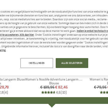
n cookies en vergelijkbare technologieën om de noodzakelijke functies van onze website te 
eden we bijkomende diensten en functies aan, analyseren we ons dataverkeer, om inhouden 
n, resp. social-mediafuncties aan te bieden. Daardoor zijn ook onze social-media-, reclame-
ers op de hoogte van je gebruik van onze website. Sommige daarvan bevinden zich in derde 
ranties om je gegevens te beschermen, bijvoorbeeld tegen toegang door autoriteiten. Door h
lecteren’ ga je ermee akkoord dat we op deze manier te werk gaan.
Indien je enkel technisch 
 te accepteren, klik dan hier
. Onder ‘Cookie-instellingen’ onderaan op onze website kun je 
altijd weer intrekken. Je toestemming is vrijwillig, niet noodzakelijk voor het gebruik van d
oment worden ingetrokken of voor de eerste keer worden gegeven onder "Cookie-instellingen
 Uitgebreide informatie hierover, inclusief de risico's van doorgiften naar derde landen, vind 
aring
.
tot -30%
-25%
Korting
Korting
INSTELLINGEN
ALLES SELECTEREN
+
1
PERS
MERK
CRAGHOPPERS
eda Langarm Bluse
Artikel
Women's Nosilife Adventure Langarm Bluse III
Artikel
Women's Ros
ctgroep
e
Productgroep
Blouse
ijs
rlaagde prijs
 28,78
€ 109,95
Prijs
Verlaagde prijs
€ 82,46
€ 79,95
2,8
(
4
)
4,6
(
10
)