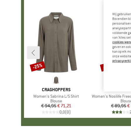
Wij gebruike
Bovendien bi
personalisere
analysepartn
voldoende ga
van ‘Alles se
cookies wenst
geven en ook 
kan op elk m
onze website.
privacyverkl
-25%
-68%
Korting
Korting
MERK
CRAGHOPPERS
MERK
CRAGHOP
Artikel
Women's Sabrina L/S Shirt
Artikel
Women's Nosilife Fre
Productgroep
Blouse
Produ
Blous
€ 94,95
Prijs
Verlaagde prijs
€ 71,21
€ 89,95
Pr
Ve
€
0,0
(
0
)