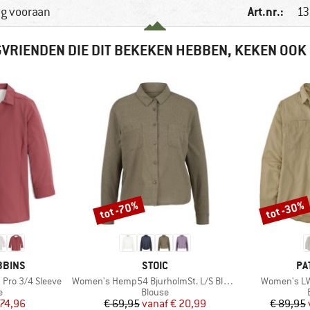
Art.nr.:
ng vooraan
13
VRIENDEN DIE DIT BEKEKEN HEBBEN, KEKEN OOK
tot -70%
tot -30%
Korting
Korting
MERK
ME
BBINS
STOIC
PA
Artikel
Artikel
Pro 3/4 Sleeve
Women's Hemp54 BjurholmSt. L/S Blouse
Women's LW
ctgroep
Productgroep
e
Blouse
ijs
rlaagde prijs
Prijs
Verlaagde prijs
 74,96
€ 69,95
vanaf
€ 20,99
€ 89,95