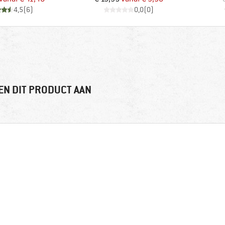
4,5
(
6
)
0,0
(
0
)
EN DIT PRODUCT AAN