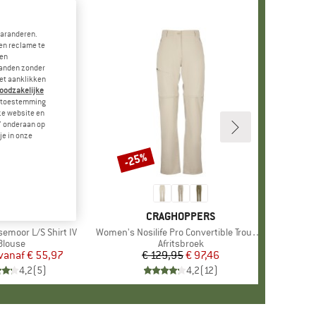
garanderen.
en reclame te
 en
landen zonder
et aanklikken
noodzakelijke
je toestemming
eze website en
" onderaan op
je in onze
-25%
Korting
MERK
VAUDE
MERK
CRAGHOPPERS
emoor L/S Shirt IV
Artikel
Women's Nosilife Pro Convertible Trousers III
Productgroep
Blouse
Productgroep
Afritsbroek
vanaf
Prijs
Verlaagde prijs
€ 55,97
€ 129,95
Prijs
Verlaagde prijs
€ 97,46
4,2
(
5
)
4,2
(
12
)