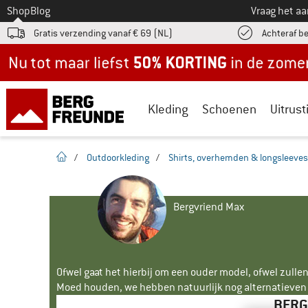
Naar
Shop
Blog
Vraag het a
Gratis verzending vanaf € 69 (NL)
Achteraf b
Nu tot maar liefst -50% in de zomersale!
Kleding
Schoenen
Uitrust
Startpagina
/
Outdoorkleding
/
Shirts, overhemden & longsleeves
Bergvriend Max
Ofwel gaat het hierbij om een ouder model, ofwel zullen
Moed houden, we hebben natuurlijk nog alternatieven v
BERG