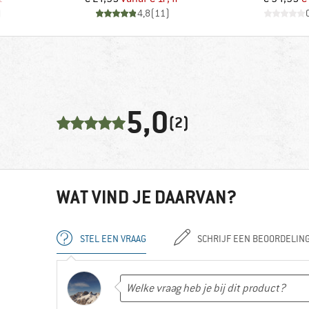
)
4,8
(
11
)
5,0
(2)
WAT VIND JE DAARVAN?
STEL EEN VRAAG
SCHRIJF EEN BEOORDELIN