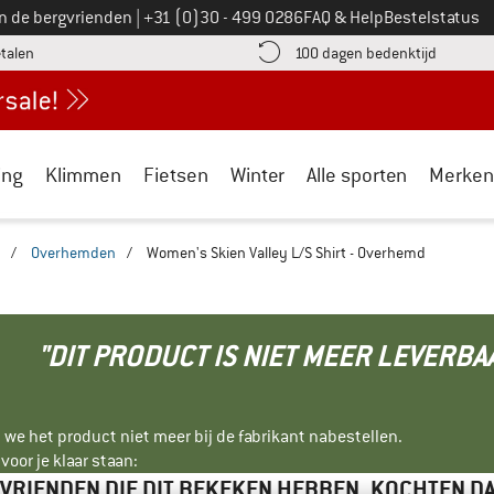
Bel ons op
an de bergvrienden
|
+31 (0)30 - 499 0286
FAQ & Help
Bestelstatus
vind de betalingsinformatie hier! Opent in een infovak
Vind de b
etalen
100 dagen bedenktijd
ing
Klimmen
Fietsen
Winter
Alle sporten
Merken
/
Overhemden
/
Women's Skien Valley L/S Shirt - Overhemd
"DIT PRODUCT IS NIET MEER LEVERBA
 we het product niet meer bij de fabrikant nabestellen.
oor je klaar staan:
VRIENDEN DIE DIT BEKEKEN HEBBEN, KOCHTEN D