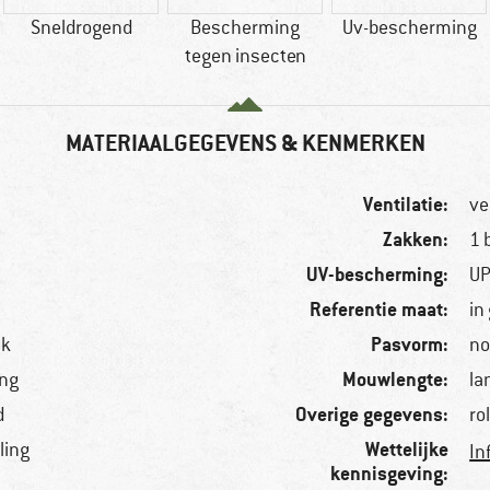
Sneldrogend
Bescherming
Uv-bescherming
tegen insecten
MATERIAALGEGEVENS & KENMERKEN
Ventilatie:
ve
Zakken:
1 
UV-bescherming:
UP
Referentie maat:
in
Pasvorm:
ck
no
Mouwlengte:
ng
la
Overige gegevens:
d
ro
Wettelijke
ling
In
kennisgeving: