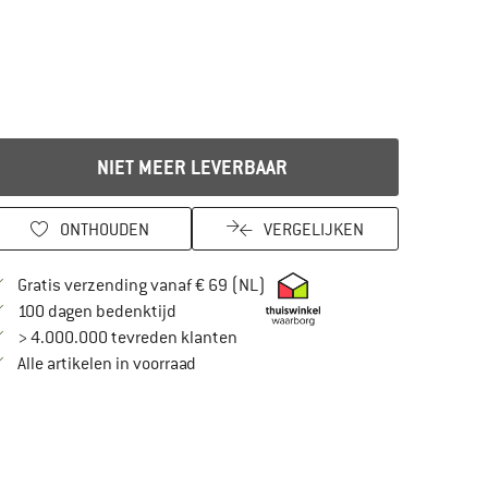
NIET MEER LEVERBAAR
ONTHOUDEN
VERGELIJKEN
Vind hier de verzendinformatie
Gratis verzending vanaf € 69 (NL)
Vind de betalingsinformatie hier! Opent in
100 dagen bedenktijd
> 4.000.000 tevreden klanten
Alle artikelen in voorraad