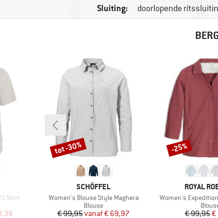
Sluiting:
doorlopende ritssluiti
BERG
tot -30%
-25%
Korting
Korting
MERK
MERK
SCHÖFFEL
ROYAL RO
Artikel
Artikel
S Shirt
Women's Blouse Style Maghera
Women's Expedition 
p
Productgroep
Produ
Blouse
Blous
de prijs
Prijs
Verlaagde prijs
Pr
Ve
8,38
€ 99,95
vanaf
€ 69,97
€ 99,95
€