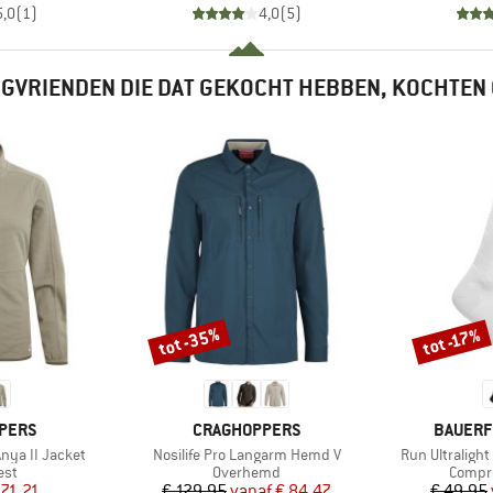
5,0
(
1
)
4,0
(
5
)
GVRIENDEN DIE DAT GEKOCHT HEBBEN, KOCHTEN
tot -35%
tot -17%
Korting
Korting
MERK
MERK
PERS
CRAGHOPPERS
BAUERF
Artikel
Artikel
nya II Jacket
Nosilife Pro Langarm Hemd V
Run Ultraligh
groep
Productgroep
Produc
est
Overhemd
Compr
ijs
rlaagde prijs
Prijs
Verlaagde prijs
 71,21
€ 129,95
vanaf
€ 84,47
€ 49,95