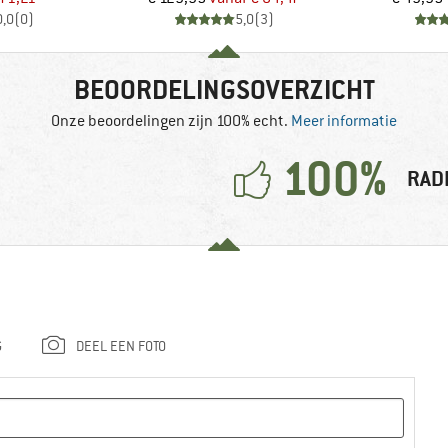
0,0
(
0
)
5,0
(
3
)
BEOORDELINGSOVERZICHT
Onze beoordelingen zijn 100% echt.
Meer informatie
100%
RAD
G
DEEL EEN FOTO