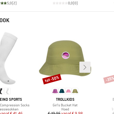
5,0
(
2
)
0,0
(
0
)
 OOK
tot -50%
-35
Korting
Korti
MERK
EIND SPORTS
TROLLKIDS
Artikel
t Compression Socks
Girl's Bucket Hat
tgroep
Productgroep
P
essiesokken
Hoed
T
Prijs
Verlaagde prijs
Prijs
Verlaagde prijs
vanaf
€ 41,46
€ 19,95
vanaf
€ 9,98