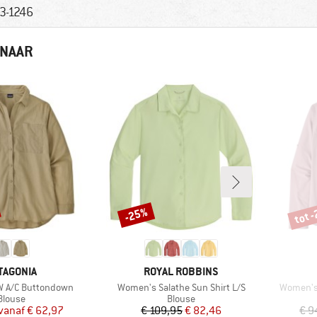
3-1246
 NAAR
tot 
-25%
Korting
Korti
RK
MERK
TAGONIA
ROYAL ROBBINS
Artikel
Artikel
 A/C Buttondown
Women's Salathe Sun Shirt L/S
Women's 
Productgroep
Productgroep
Blouse
Blouse
Prijs
Verlaagde prijs
Prijs
Verlaagde prijs
vanaf
€ 62,97
€ 109,95
€ 82,46
€ 9