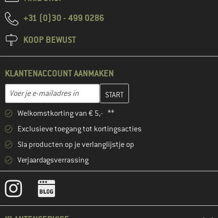
+31 (0)30 - 499 0286
KOOP BEWUST
KLANTENACCOUNT AANMAKEN
Vul je e-mailadres hier in en maak in de volgende stap je klanten
E-mailadres
Welkomstkorting van € 5,- **
Exclusieve toegang tot kortingsacties
Sla producten op je verlanglijstje op
Verjaardagsverrassing