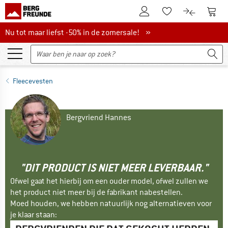
De klantenaccount
Naar
Naar de verlanglijs
Naar de pro
Nu tot maar liefst -50% in de zomersale!
Nu tot maar liefst -50% in de zomersale! »
Fleecevesten
Bergvriend Hannes
"DIT PRODUCT IS NIET MEER LEVERBAAR."
Ofwel gaat het hierbij om een ouder model, ofwel zullen we
het product niet meer bij de fabrikant nabestellen.
Moed houden, we hebben natuurlijk nog alternatieven voor
je klaar staan: