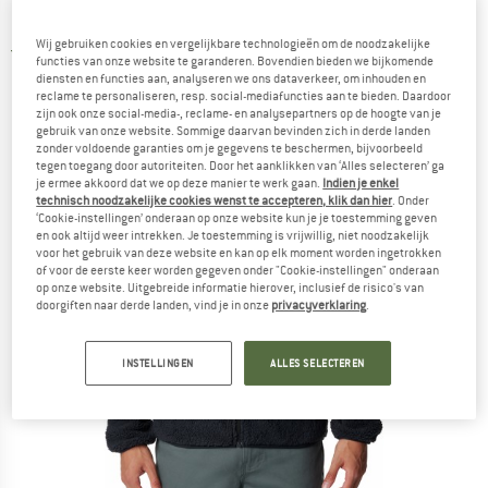
Fleecevest
Wij gebruiken cookies en vergelijkbare technologieën om de noodzakelijke
5,0
(2)
functies van onze website te garanderen. Bovendien bieden we bijkomende
diensten en functies aan, analyseren we ons dataverkeer, om inhouden en
reclame te personaliseren, resp. social-mediafuncties aan te bieden. Daardoor
zijn ook onze social-media-, reclame- en analysepartners op de hoogte van je
gebruik van onze website. Sommige daarvan bevinden zich in derde landen
zonder voldoende garanties om je gegevens te beschermen, bijvoorbeeld
tegen toegang door autoriteiten. Door het aanklikken van ‘Alles selecteren’ ga
je ermee akkoord dat we op deze manier te werk gaan.
Indien je enkel
technisch noodzakelijke cookies wenst te accepteren, klik dan hier
. Onder
‘Cookie-instellingen’ onderaan op onze website kun je je toestemming geven
en ook altijd weer intrekken. Je toestemming is vrijwillig, niet noodzakelijk
voor het gebruik van deze website en kan op elk moment worden ingetrokken
of voor de eerste keer worden gegeven onder "Cookie-instellingen" onderaan
op onze website. Uitgebreide informatie hierover, inclusief de risico's van
doorgiften naar derde landen, vind je in onze
privacyverklaring
.
INSTELLINGEN
ALLES SELECTEREN