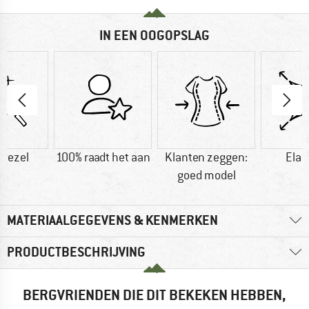
IN EEN OOGOPSLAG
vezel
100% raadt het aan
Klanten zeggen:
Elas
goed model
MATERIAALGEGEVENS & KENMERKEN
PRODUCTBESCHRIJVING
BERGVRIENDEN DIE DIT BEKEKEN HEBBEN,