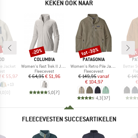
KEKEN OOK NAAR
%
tot -30%
tot
-20%
Korting
Korting
Kort
MERK
MERK
ME
OD
COLUMBIA
PATAGONIA
PA
Artikel
Artikel
Artikel
le Jacket
Women's Fast Trek II Jacket
Women's Retro Pile Jacket
Better 
groep
Productgroep
Productgroep
Pr
est
Fleecevest
Fleecevest
Fl
ijs
rlaagde prijs
Prijs
Verlaagde prijs
Prijs
Verlaagde prijs
f
€ 55,97
€ 64,95
€ 51,96
€ 149,95
vanaf
€ 14
€ 104,97
€
+
13
0,0
(
0
)
5,0
(
7
)
4,3
(
37
)
FLEECEVESTEN SUCCESARTIKELEN