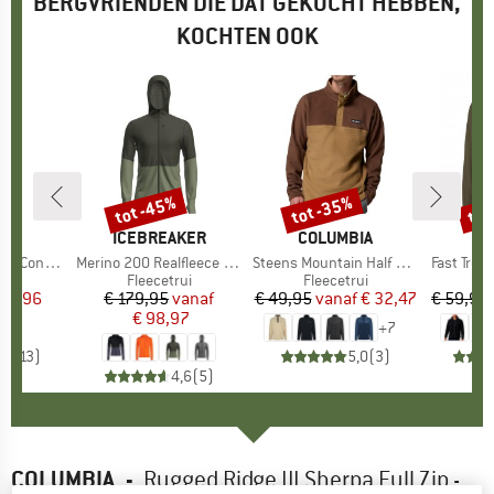
BERGVRIENDEN DIE DAT GEKOCHT HEBBEN,
KOCHTEN OOK
tot -45%
tot -35%
tot
Korting
Korting
Kort
BIA
MERK
ICEBREAKER
MERK
COLUMBIA
M
CO
ertible Pant
Artikel
Merino 200 Realfleece Descender L/S Zip Hoodie
Artikel
Steens Mountain Half Snap II
Artikel
Fast Trek 
groep
oek
Productgroep
Fleecetrui
Productgroep
Fleecetrui
Pr
Fl
ijs
rlaagde prijs
 59,96
€ 179,95
Prijs
Verlaagde prijs
vanaf
€ 49,95
vanaf
Prijs
Verlaagde prijs
€ 32,47
€ 59,95
€ 98,97
+
7
,6
(
13
)
5,0
(
3
)
4,6
(
5
)
COLUMBIA
-
Rugged Ridge III Sherpa Full Zip -