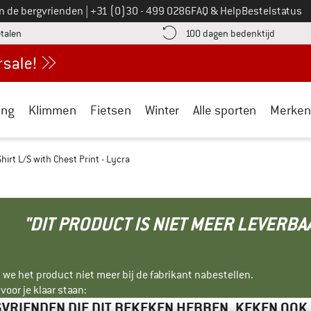
Bel ons op
an de bergvrienden
|
+31 (0)30 - 499 0286
FAQ & Help
Bestelstatus
vind de betalingsinformatie hier! Opent in een infovak
Vind de b
etalen
100 dagen bedenktijd
ing
Klimmen
Fietsen
Winter
Alle sporten
Merken
Shirt L/S with Chest Print - Lycra
"DIT PRODUCT IS NIET MEER LEVERBA
 we het product niet meer bij de fabrikant nabestellen.
oor je klaar staan:
VRIENDEN DIE DIT BEKEKEN HEBBEN, KEKEN OOK