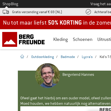
Naar
Shop
Blog
Vraag het a
Gratis verzending vanaf € 69 (NL)
Achteraf b
Nu tot maar liefst -50% in de zomersale!
Kleding
Schoenen
Uitrust
Startpagina
/
Outdoorkleding
/
Badmode
/
Lycra's
/
Kid's T-
Bergvriend Hannes
Ofwel gaat het hierbij om een ouder model, ofwel zullen
Moed houden, we hebben natuurlijk nog alternatieven v
BERG