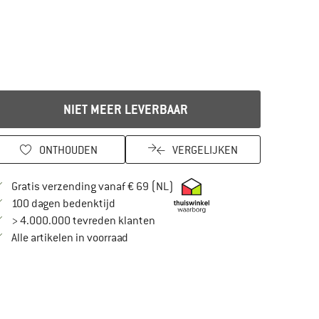
NIET MEER LEVERBAAR
ONTHOUDEN
VERGELIJKEN
Vind hier de verzendinformatie
Gratis verzending vanaf € 69 (NL)
Vind de betalingsinformatie hier! Opent in
100 dagen bedenktijd
> 4.000.000 tevreden klanten
Alle artikelen in voorraad