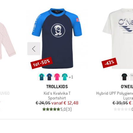
tot -50%
-43%
Korting
Korting
+
1
MERK
MERK
TROLLKIDS
O'NEI
Artikel
Artikel
S UV60
Kid's Kvalvika T
Hybrid UPF Polygiene
oep
Productgroep
Prod
Sportshirt
Lycr
de prijs
Prijs
Verlaagde prijs
Pr
Ve
7
€ 24,95
vanaf
€ 12,48
€ 39,95
€
)
5,0
(
3
)