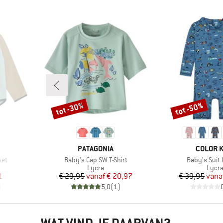
tot -30%
tot -50%
Korting
Korting
MERK
MERK
PATAGONIA
COLOR K
Artikel
Artikel
ket
Baby's Cap SW T-Shirt
Baby's Suit 
p
Productgroep
Prod
Lycra
Lycr
de prijs
Prijs
Verlaagde prijs
Pr
Ve
1
€ 29,95
vanaf
€ 20,97
€ 39,95
vana
)
5,0
(
1
)