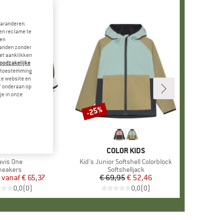
garanderen.
en reclame te
 en
landen zonder
et aanklikken
noodzakelijke
je toestemming
eze website en
" onderaan op
je in onze
-25%
Korting
K
AR ACTIVE
MERK
COLOR KIDS
tikel
avis One
Artikel
Kid's Junior Softshell Colorblock
roductgroep
neakers
Productgroep
Softshelljack
vanaf
Prijs
Verlaagde prijs
€ 65,37
€ 69,95
Prijs
Verlaagde prijs
€ 52,46
0,0
(
0
)
0,0
(
0
)