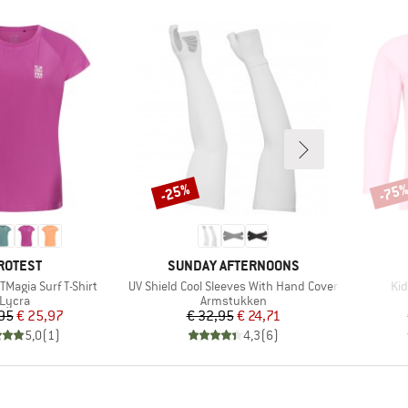
-25%
-75
Korting
Korti
ERK
MERK
ROTEST
SUNDAY AFTERNOONS
Artikel
Art
Magia Surf T-Shirt
UV Shield Cool Sleeves With Hand Cover
Kid
Productgroep
Productgroep
Lycra
Armstukken
Prijs
Verlaagde prijs
Prijs
Verlaagde prijs
95
€ 25,97
€ 32,95
€ 24,71
5,0
(
1
)
4,3
(
6
)