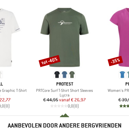
tot -40%
-35%
Korting
Korting
MERK
M
LL
PROTEST
P
Artikel
Artikel
 Graphic T-Shirt
PRTCore Surf T-Shirt Short Sleeves
Women's PRT
uctgroep
Productgroep
a
Lycra
ijs
rlaagde prijs
Prijs
Verlaagde prijs
 22,77
€ 44,95
vanaf
€ 26,97
€ 39,
0,0
(
0
)
0,0
(
0
)
AANBEVOLEN DOOR ANDERE BERGVRIENDEN