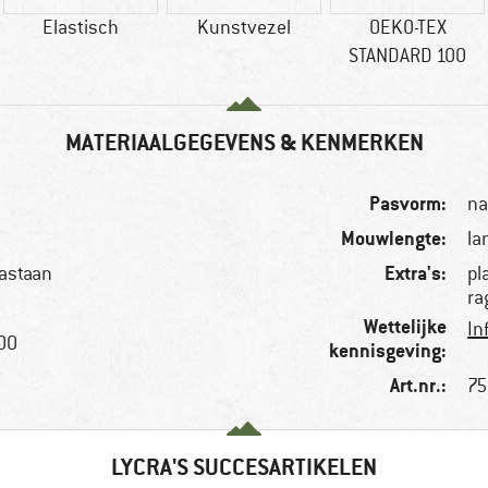
Elastisch
Kunstvezel
OEKO-TEX
STANDARD 100
MATERIAALGEGEVENS & KENMERKEN
Pasvorm:
na
Mouwlengte:
la
Extra's:
lastaan
pl
ra
Wettelijke
In
100
kennisgeving:
Art.nr.:
75
LYCRA'S SUCCESARTIKELEN