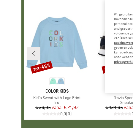
Wij gebruike
Bovendien bi
personalisere
analysepartn
voldoende ga
van ‘Alles se
cookies wenst
geven en ook 
kan op elk m
onze website.
privacyverkl
tot -45%
tot -30%
Korting
Korting
MERK
COLOR KIDS
MERK
COLMAR A
Artikel
Kid's Sweat with Logo Print
Artikel
Travis Spor
Productgroep
Trui
Produc
Sneake
€ 39,95
vanaf
Prijs
Verlaagde prijs
€ 21,97
€ 134,95
vana
Pr
Ve
0,0
(
0
)