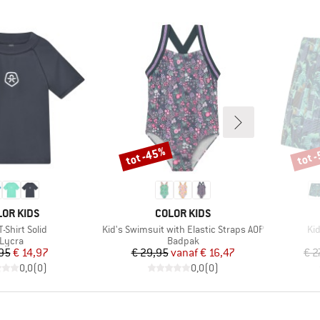
tot -45%
tot 
Korting
Korti
RK
MERK
LOR KIDS
COLOR KIDS
l
Artikel
Art
T-Shirt Solid
Kid's Swimsuit with Elastic Straps AOP
Ki
Productgroep
Productgroep
Lycra
Badpak
Prijs
Verlaagde prijs
Prijs
Verlaagde prijs
,95
€ 14,97
€ 29,95
vanaf
€ 16,47
€ 2
0,0
(
0
)
0,0
(
0
)