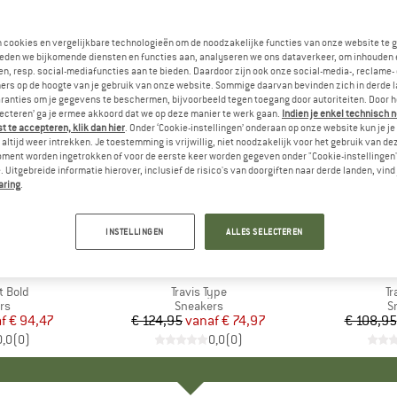
n cookies en vergelijkbare technologieën om de noodzakelijke functies van onze website te 
eden we bijkomende diensten en functies aan, analyseren we ons dataverkeer, om inhouden 
n, resp. social-mediafuncties aan te bieden. Daardoor zijn ook onze social-media-, reclame-
ers op de hoogte van je gebruik van onze website. Sommige daarvan bevinden zich in derde 
ranties om je gegevens te beschermen, bijvoorbeeld tegen toegang door autoriteiten. Door h
lecteren’ ga je ermee akkoord dat we op deze manier te werk gaan.
Indien je enkel technisch 
 te accepteren, klik dan hier
. Onder ‘Cookie-instellingen’ onderaan op onze website kun je 
altijd weer intrekken. Je toestemming is vrijwillig, niet noodzakelijk voor het gebruik van d
oment worden ingetrokken of voor de eerste keer worden gegeven onder "Cookie-instellingen
 Uitgebreide informatie hierover, inclusief de risico's van doorgiften naar derde landen, vind 
aring
.
tot -40%
tot -40%
Korting
Korting
INSTELLINGEN
ALLES SELECTEREN
+
1
CTIVE
MERK
COLMAR ACTIVE
MER
COLM
t Bold
Artikel
Travis Type
Ar
Tr
tgroep
rs
Productgroep
Sneakers
P
S
f
ijs
rlaagde prijs
€ 94,47
€ 124,95
vanaf
Prijs
Verlaagde prijs
€ 74,97
€ 108,95
0,0
(
0
)
0,0
(
0
)