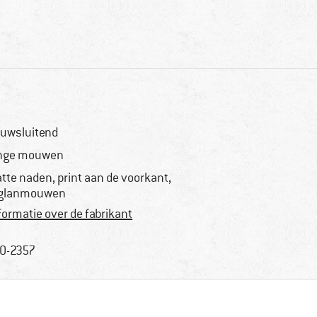
uwsluitend
nge mouwen
atte naden, print aan de voorkant,
glanmouwen
formatie over de fabrikant
0-2357