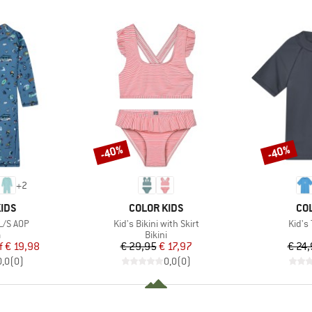
-40%
-40%
Korting
Korting
+
2
MERK
ME
IDS
COLOR KIDS
CO
Artikel
Artike
L/S AOP
Kid's Bikini with Skirt
Kid's 
uctgroep
Productgroep
a
Bikini
ijs
rlaagde prijs
Prijs
Verlaagde prijs
f
€ 19,98
€ 29,95
€ 17,97
€ 24
0,0
(
0
)
0,0
(
0
)