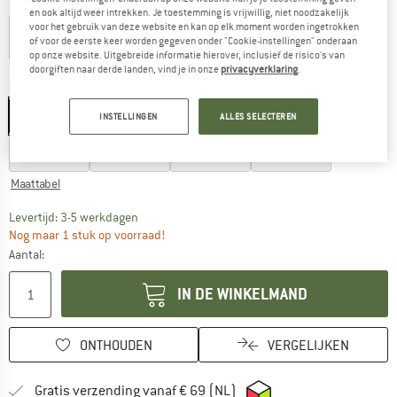
Kleur:
Grey Melange
en ook altijd weer intrekken. Je toestemming is vrijwillig, niet noodzakelijk
voor het gebruik van deze website en kan op elk moment worden ingetrokken
of voor de eerste keer worden gegeven onder "Cookie-instellingen" onderaan
op onze website. Uitgebreide informatie hierover, inclusief de risico's van
-60%
doorgiften naar derde landen, vind je in onze
privacyverklaring
.
Maat: EU
98
EU
98
EU
104
EU
110
EU
116
EU
128
INSTELLINGEN
ALLES SELECTEREN
EU
140
EU
152
EU
164
EU
176
Maattabel
De link wordt geopend in een infovak en bevat le
Levertijd: 3-5 werkdagen
Nog maar 1 stuk op voorraad!
Aantal:
IN DE WINKELMAND
ONTHOUDEN
VERGELIJKEN
Vind hier de verzendinform
Gratis verzending vanaf € 69 (NL)