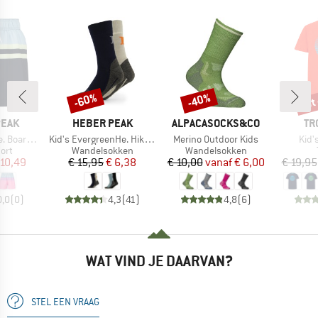
tot
-60%
-40%
Korting
Korting
Kort
MERK
MERK
ME
PEAK
HEBER PEAK
ALPACASOCKS&CO
TR
Artikel
Artikel
Artik
ardshorts
Kid's EvergreenHe. Hiking Crew Socks 2-Pack
Merino Outdoor Kids
Kid's
groep
Productgroep
Productgroep
ort
Wandelsokken
Wandelsokken
ijs
rlaagde prijs
Prijs
Verlaagde prijs
Prijs
Verlaagde prijs
 10,49
€ 15,95
€ 6,38
€ 10,00
vanaf
€ 6,00
€ 19,95
0,0
(
0
)
4,3
(
41
)
4,8
(
6
)
WAT VIND JE DAARVAN?
STEL EEN VRAAG