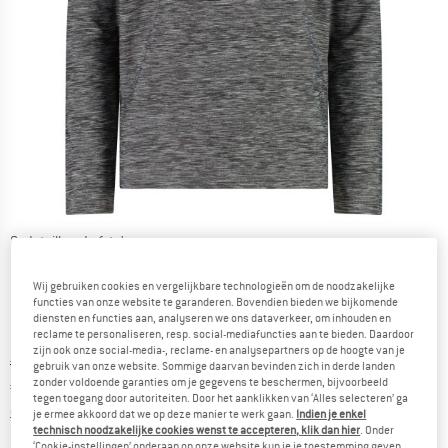
Gedetailleerde foto's
Wij gebruiken cookies en vergelijkbare technologieën om de noodzakelijke
functies van onze website te garanderen. Bovendien bieden we bijkomende
diensten en functies aan, analyseren we ons dataverkeer, om inhouden en
reclame te personaliseren, resp. social-mediafuncties aan te bieden. Daardoor
zijn ook onze social-media-, reclame- en analysepartners op de hoogte van je
Oorspronkelijke prijs :
Prijs:
€
29,95
gebruik van onze website. Sommige daarvan bevinden zich in derde landen
zonder voldoende garanties om je gegevens te beschermen, bijvoorbeeld
€
11,98
incl. BTW
tegen toegang door autoriteiten. Door het aanklikken van ‘Alles selecteren’ ga
Informatie over de verzendkosten. Opent in een infov
excl. Verzendkosten
je ermee akkoord dat we op deze manier te werk gaan.
Indien je enkel
technisch noodzakelijke cookies wenst te accepteren, klik dan hier
. Onder
‘Cookie-instellingen’ onderaan op onze website kun je je toestemming geven