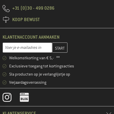
+31 (0)30 - 499 0286
KOOP BEWUST
KLANTENACCOUNT AANMAKEN
Vul je e-mailadres hier in en maak in de volgende stap je klanten
E-mailadres
Welkomstkorting van € 5,- **
Exclusieve toegang tot kortingsacties
Sla producten op je verlanglijstje op
Verjaardagsverrassing
KLANTENSERVICE