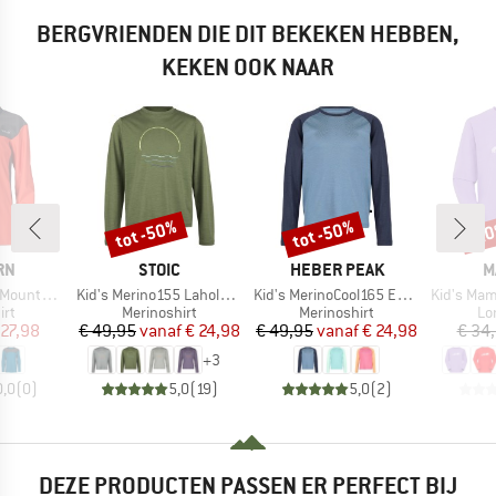
BERGVRIENDEN DIE DIT BEKEKEN HEBBEN,
KEKEN OOK NAAR
tot -50%
tot -50%
-2
Korting
Korting
Kort
MERK
MERK
M
RN
STOIC
HEBER PEAK
M
Artikel
Artikel
Artikel
in MTB L/S
Kid's Merino155 LaholmSt. Print L/S
Kid's MerinoCool165 EvergreenHe. L/S
Kid's Mammut C
tgroep
Productgroep
Productgroep
Pr
irt
Merinoshirt
Merinoshirt
Lo
ijs
rlaagde prijs
Prijs
Verlaagde prijs
Prijs
Verlaagde prijs
 27,98
€ 49,95
vanaf
€ 24,98
€ 49,95
vanaf
€ 24,98
€ 34
+
3
0,0
(
0
)
5,0
(
19
)
5,0
(
2
)
DEZE PRODUCTEN PASSEN ER PERFECT BIJ