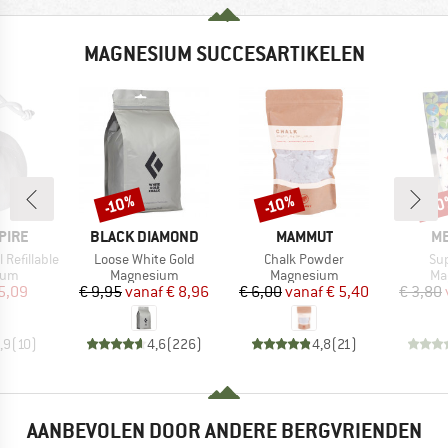
MAGNESIUM SUCCESARTIKELEN
-10%
-10%
-1
Korting
Korting
Kort
MERK
MERK
M
PIRE
BLACK DIAMOND
MAMMUT
ME
Artikel
Artikel
Art
Refillable
Loose White Gold
Chalk Powder
Su
groep
Productgroep
Productgroep
Pr
ium
Magnesium
Magnesium
Ma
ijs
rlaagde prijs
Prijs
Verlaagde prijs
Prijs
Verlaagde prijs
5,09
€ 9,95
vanaf
€ 8,96
€ 6,00
vanaf
€ 5,40
€ 3,80
,9
(
10
)
4,6
(
226
)
4,8
(
21
)
AANBEVOLEN DOOR ANDERE BERGVRIENDEN