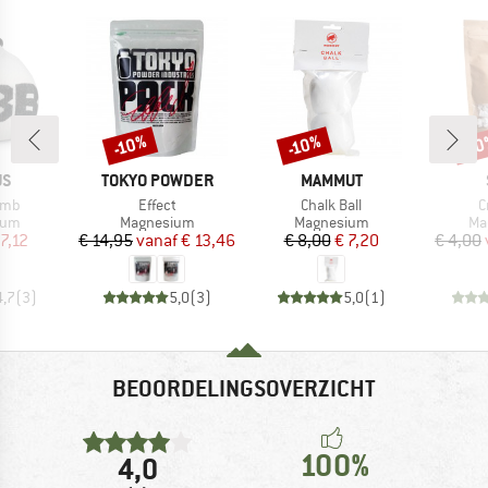
-10%
-10%
-1
Korting
Korting
Kort
MERK
MERK
US
TOKYO POWDER
MAMMUT
Artikel
Artikel
A
omb
Effect
Chalk Ball
C
groep
Productgroep
Productgroep
Pr
ium
Magnesium
Magnesium
Ma
ijs
rlaagde prijs
Prijs
Verlaagde prijs
Prijs
Verlaagde prijs
 7,12
€ 14,95
vanaf
€ 13,46
€ 8,00
€ 7,20
€ 4,00
4,7
(
3
)
5,0
(
3
)
5,0
(
1
)
BEOORDELINGSOVERZICHT
100%
4,0