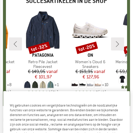
SUCCESARTIKELEN IN DE SHOP
%
tot -32%
tot -20%
tot
Korting
Korting
Kort
NIA
MERK
PATAGONIA
MERK
ON
ME
HEB
3L Jacket
Artikel
Retro Pile Jacket
Artikel
Women's Cloud 6
Artikel
MerinoMix150 Pi
tgroep
as
Productgroep
Fleecevest
Productgroep
Sneakers
Pr
Me
ijs
rlaagde prijs
vanaf
€ 149,95
Prijs
Verlaagde prijs
vanaf
€ 159,95
Prijs
Verlaagde prijs
vanaf
€ 59,95
,97
€ 101,97
€ 127,96
+
8
+
1
+
10
,7
(
79
)
4,6
(
71
)
4,7
(
48
)
Wij gebruiken cookies en vergelijkbare technologieën om de noodzakelijke
functies van onze website te garanderen. Bovendien bieden we bijkomende
diensten en functies aan, analyseren we ons dataverkeer, om inhouden en
CAFÉ KRAFT
-
Kraft Chalk Liquid - Vloeibaar
reclame te personaliseren, resp. social-mediafuncties aan te bieden. Daardoor
zijn ook onze social-media-, reclame- en analysepartners op de hoogte van je
magnesium
gebruik van onze website. Sommige daarvan bevinden zich in derde landen