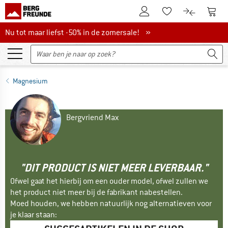
De klantenaccount
Naar
Naar de verlanglijs
Naar de pro
Nu tot maar liefst -50% in de zomersale!
Nu tot maar liefst -50% in de zomersale! »
Magnesium
Bergvriend Max
"DIT PRODUCT IS NIET MEER LEVERBAAR."
Ofwel gaat het hierbij om een ouder model, ofwel zullen we
het product niet meer bij de fabrikant nabestellen.
Moed houden, we hebben natuurlijk nog alternatieven voor
je klaar staan: