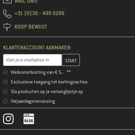
MAIL ONS!
+31 (0)30 - 499 0286
KOOP BEWUST
KLANTENACCOUNT AANMAKEN
Vul je e-mailadres hier in en maak in de volgende stap je klanten
E-mailadres
Welkomstkorting van € 5,- **
Exclusieve toegang tot kortingsacties
Sla producten op je verlanglijstje op
Verjaardagsverrassing