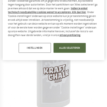
zonder voldoende garanties om je gegevens te beschermen, bijvoorbeeld
4,0
(1)
tegen toegang door autoriteiten. Door het aanklikken van ‘Alles selecteren’ ga
je ermee akkoord dat we op deze manier te werk gaan.
Indien je enkel
technisch noodzakelijke cookies wenst te accepteren, klik dan hier
. Onder
‘Cookie-instellingen’ onderaan op onze website kun je je toestemming geven
en ook altijd weer intrekken. Je toestemming is vrijwillig, niet noodzakelijk
voor het gebruik van deze website en kan op elk moment worden ingetrokken
of voor de eerste keer worden gegeven onder "Cookie-instellingen" onderaan
op onze website. Uitgebreide informatie hierover, inclusief de risico's van
doorgiften naar derde landen, vind je in onze
privacyverklaring
.
INSTELLINGEN
ALLES SELECTEREN