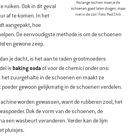
Na lange tochten moet je de
 ruiken. Ook in dit geval
schoenen goed laten drogen, maar
niet in de zon! Foto: Red Chili
 af te komen. In het
dt aangepakt, hoe
te helpen. De eenvoudigste methode is om de schoenen
tel en gewone zeep.
 dan je dacht, is het aan te raden grootmoeders
baking soda
del is
of voor de chemici onder ons:
 het zuurgehalte in de schoenen en maakt ze
et poeder gewoon gelijkmatig in de schoenen verdelen.
achine worden gewassen, want de rubberen zool, het
r waspoeder. Ook de vorm van de schoenen, de
a een wasbeurt veranderen. Verder kan de lijm
t pluisjes.