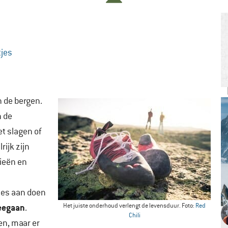
jes
n de bergen.
n de
t slagen of
rijk zijn
fieën en
lles aan doen
meegaan
Het juiste onderhoud verlengt de levensduur. Foto:
Red
.
Chili
en, maar er