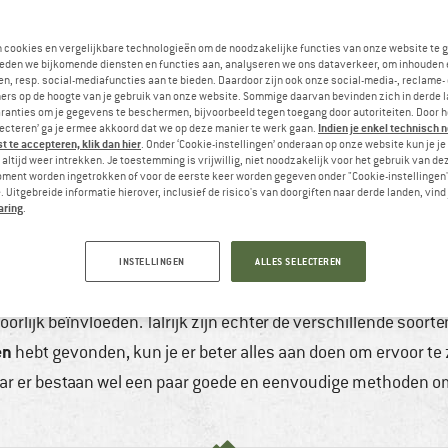
n cookies en vergelijkbare technologieën om de noodzakelijke functies van onze website te 
eden we bijkomende diensten en functies aan, analyseren we ons dataverkeer, om inhouden 
n, resp. social-mediafuncties aan te bieden. Daardoor zijn ook onze social-media-, reclame-
ers op de hoogte van je gebruik van onze website. Sommige daarvan bevinden zich in derde 
ranties om je gegevens te beschermen, bijvoorbeeld tegen toegang door autoriteiten. Door h
Indien je enkel technisch 
lecteren’ ga je ermee akkoord dat we op deze manier te werk gaan.
 te accepteren, klik dan hier
. Onder ‘Cookie-instellingen’ onderaan op onze website kun je 
altijd weer intrekken. Je toestemming is vrijwillig, niet noodzakelijk voor het gebruik van d
oment worden ingetrokken of voor de eerste keer worden gegeven onder "Cookie-instellingen
 Uitgebreide informatie hierover, inclusief de risico's van doorgiften naar derde landen, vind 
aring
.
E ZE GOED TE ONDERHOUDEN
022
5 min
Geen reacties
Klimmen & Boulderen
INSTELLINGEN
ALLES SELECTEREN
n de bergen. Ze dragen dan misschien wel enkel indirect bij a
rlijk beïnvloeden. Talrijk zijn echter de verschillende soorte
en
hebt gevonden, kun je er beter alles aan doen om ervoor te
maar er bestaan wel een paar goede en eenvoudige methoden o