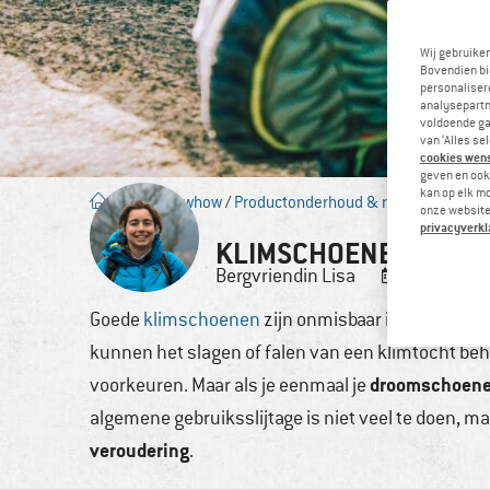
Wij gebruike
Bovendien bi
personalisere
analysepartn
voldoende ga
van ‘Alles se
cookies wenst
geven en ook 
kan op elk m
Blog
/
Knowhow
/
Productonderhoud & reparatie
onze website.
privacyverkl
KLIMSCHOENEN EN HO
Bergvriendin
Lisa
16. dec, 2
Goede
klimschoenen
zijn onmisbaar in de hal en i
kunnen het slagen of falen van een klimtocht behoo
droomschoen
voorkeuren. Maar als je eenmaal je
algemene gebruiksslijtage is niet veel te doen, 
veroudering
.