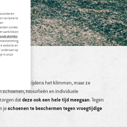
garanderen.
en reclame te
 en
landen zonder
et aanklikken
noodzakelijke
je toestemming
eze website en
" onderaan op
je in onze
an de veiligheid tijdens het klimmen, maar ze
n schoenen, filosofieën en individuele
deze ook een hele tijd meegaan
 zorgen dat
. Tegen
schoenen te beschermen tegen vroegtijdige
m je