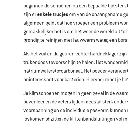
beginnen de schoenen na een bepaalde tijd sterk te
enkele trucjes
zijn er
om van de onaangename geur
algemeen geldt dat hoe vroeger een probleem wor
gemakkelijker het is om het weer de wereld uit 
grondig te reinigen met lauwwarm water, een bors
Als het vuil en de geuren echter hardnekkiger zijn
trukendoos tevoorschijn te halen. Het wondermid
natriumwaterstofcarbonaat. Het poeder verandert
oninteressant voor bacteriën. Hiervoor moet je h
Je klimschoenen mogen in geen geval in de wasm
bovenleer en de veters lijden meestal sterk onde
voorspanning en de individuele pasvorm kunnen n
loskomen of zitten de klittenbandsluitingen vol me