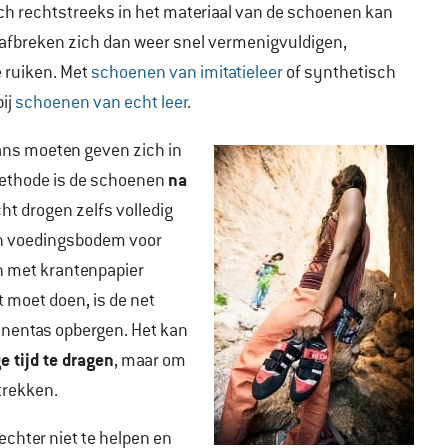
h rechtstreeks in het materiaal van de schoenen kan
 afbreken zich dan weer snel vermenigvuldigen,
 ruiken. Met
schoenen van imitatieleer
of synthetisch
bij
schoenen van echt leer
.
kans moeten geven zich in
na
methode is de schoenen
ucht drogen zelfs volledig
en voedingsbodem voor
en met krantenpapier
t moet doen, is de net
enentas opbergen. Het kan
 tijd te dragen
, maar om
 trekken.
echter niet te helpen en