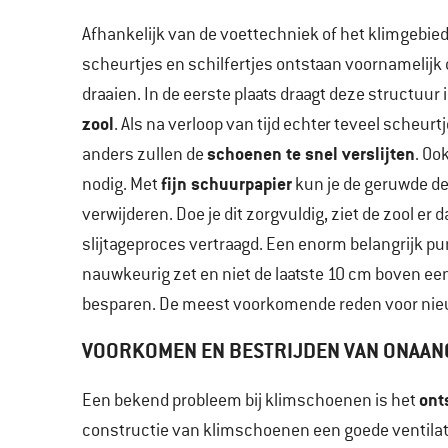
Afhankelijk van de voettechniek of het klimgebied
scheurtjes en schilfertjes ontstaan voornamelijk 
draaien. In de eerste plaats draagt deze structuur in
zool
. Als na verloop van tijd echter teveel scheu
schoenen te snel verslijten
anders zullen de
. Oo
fijn schuurpapier
nodig. Met
kun je de geruwde de
verwijderen. Doe je dit zorgvuldig, ziet de zool er
slijtageproces vertraagd. Een enorm belangrijk pun
nauwkeurig zet en niet de laatste 10 cm boven een
besparen. De meest voorkomende reden voor nieu
VOORKOMEN EN BESTRIJDEN VAN ONAAN
ont
Een bekend probleem bij klimschoenen is het
constructie van klimschoenen een goede ventilat