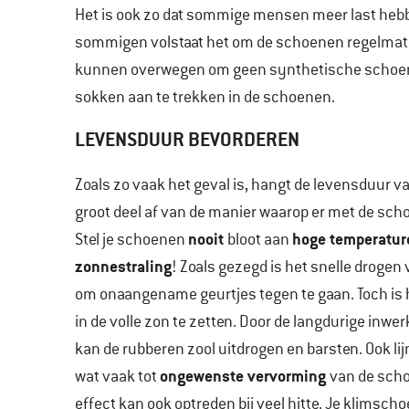
Het is ook zo dat sommige mensen meer last heb
sommigen volstaat het om de schoenen regelmatig 
kunnen overwegen om geen synthetische schoenen
sokken aan te trekken in de schoenen.
LEVENSDUUR BEVORDEREN
Zoals zo vaak het geval is, hangt de levensduur 
groot deel af van de manier waarop er met de sc
nooit
hoge temperatur
Stel je schoenen
bloot aan
zonnestraling
! Zoals gezegd is het snelle droge
om onaangename geurtjes tegen te gaan. Toch is 
in de volle zon te zetten. Door de langdurige inwe
kan de rubberen zool uitdrogen en barsten. Ook li
ongewenste vervorming
wat vaak tot
van de scho
effect kan ook optreden bij veel hitte. Je klimsc