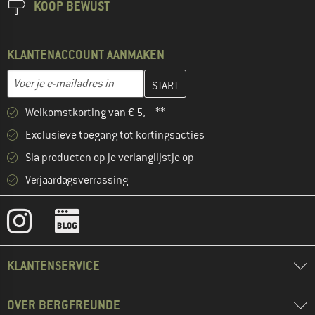
KOOP BEWUST
KLANTENACCOUNT AANMAKEN
Vul je e-mailadres hier in en maak in de volgende stap je klanten
E-mailadres
Welkomstkorting van € 5,- **
Exclusieve toegang tot kortingsacties
Sla producten op je verlanglijstje op
Verjaardagsverrassing
KLANTENSERVICE
OVER BERGFREUNDE