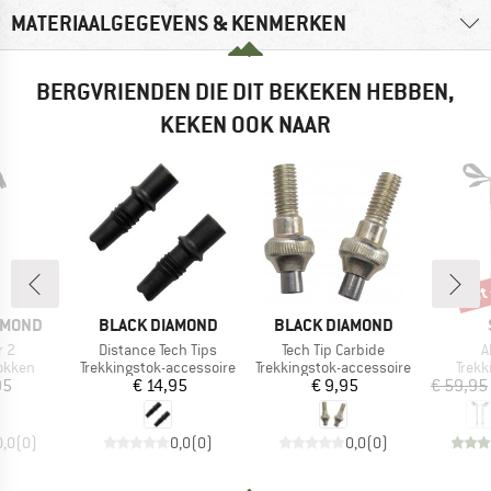
MATERIAALGEGEVENS & KENMERKEN
BERGVRIENDEN DIE DIT BEKEKEN HEBBEN,
KEKEN OOK NAAR
tot
Kort
MERK
MERK
AMOND
BLACK DIAMOND
BLACK DIAMOND
Artikel
Artikel
A
r 2
Distance Tech Tips
Tech Tip Carbide
A
oep
Productgroep
Productgroep
Prod
okken
Trekkingstok-accessoire
Trekkingstok-accessoire
Trekk
ijs
Prijs
Prijs
95
€ 14,95
€ 9,95
€ 59,95
0,0
(
0
)
0,0
(
0
)
0,0
(
0
)