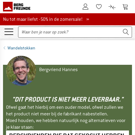
De klantenaccount
Naar
Naar de verlanglijs
Naar de pro
Nu tot maar liefst -50% in de zomersale!
Nu tot maar liefst -50% in de zomersale! »
Wandelstokken
Bergvriend Hannes
"DIT PRODUCT IS NIET MEER LEVERBAAR."
Ofwel gaat het hierbij om een ouder model, ofwel zullen we
het product niet meer bij de fabrikant nabestellen.
Moed houden, we hebben natuurlijk nog alternatieven voor
je klaar staan: