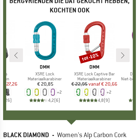
BERGVRIENDEN DIE DAT GEKOCHT HEBBEN,
KOCHTEN OOK
%
tot -10%
Korting
K
S
MERK
DMM
MERK
DMM
Mitts
Artikel
XSRE Lock
Artikel
XSRE Lock Captive Bar
Artik
Djin
oep
enen
Productgroep
Materiaalkarabiner
Productgroep
Materiaalkarabiner
Productg
Niet-beve
f
ijs
rlaagde prijs
€ 27,26
€ 20,85
Prijs
€ 22,95
vanaf
Prijs
Verlaagde prijs
€ 20,66
€
+
2
+
2
,8
(
26
)
4,2
(
6
)
4,8
(
9
)
BLACK DIAMOND
-
Women's Alp Carbon Cork