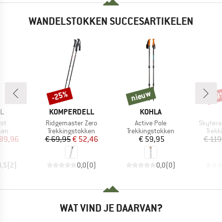
WANDELSTOKKEN SUCCESARTIKELEN
nieuw
-25%
-19
Korting
nieuw
Kort
MERK
MERK
L
KOMPERDELL
KOHLA
Artikel
Artikel
Artikel
st
Ridgemaster Zero
Active Pole
Skytera
groep
Productgroep
Productgroep
Prod
ken
Trekkingstokken
Trekkingstokken
Trekk
ijs
rlaagde prijs
Prijs
Verlaagde prijs
Prijs
 89,96
€ 69,95
€ 52,46
€ 59,95
€ 119
4,5
(
2
)
0,0
(
0
)
0,0
(
0
)
WAT VIND JE DAARVAN?