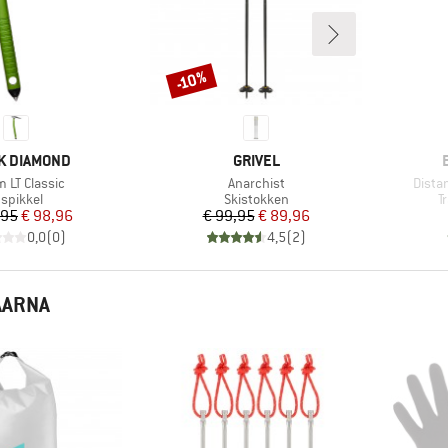
-10%
Korting
MERK
K DIAMOND
GRIVEL
l
Artikel
Artike
 LT Classic
Anarchist
Dista
roductgroep
Productgroep
P
Jspikkel
Skistokken
T
Prijs
Verlaagde prijs
Prijs
Verlaagde prijs
,95
€ 98,96
€ 99,95
€ 89,96
0,0
(
0
)
4,5
(
2
)
AARNA