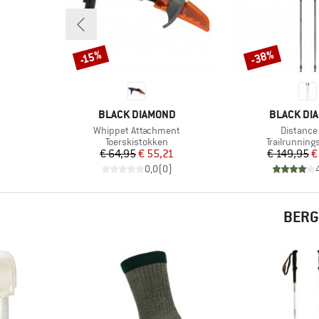
-38%
-15%
Korting
Korting
MERK
MERK
BLACK DIAMOND
BLACK DI
Artikel
Artikel
Whippet Attachment
Distance
p
Productgroep
Productgroe
Toerskistokken
Trailrunning
Prijs
Verlaagde prijs
Pr
Ve
€ 64,95
€ 55,21
€ 149,95
€
)
0,0
(
0
)
BERG