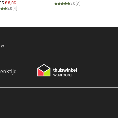
Prijs
Verlaagde prijs
,95
€ 8,06
5,0
(
7
)
5,0
(
4
)
"
enktijd