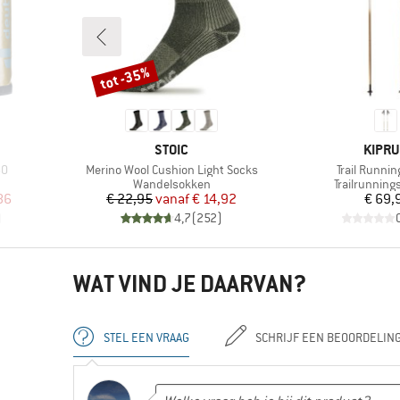
tot -35%
Korting
MERK
MERK
STOIC
KIPR
Artikel
Artikel
50
Merino Wool Cushion Light Socks
Trail Runnin
Productgroep
Productgroe
Wandelsokken
Trailrunning
de prijs
Prijs
Verlaagde prijs
Pr
86
€ 22,95
vanaf
€ 14,92
€ 69,
)
4,7
(
252
)
WAT VIND JE DAARVAN?
STEL EEN VRAAG
SCHRIJF EEN BEOORDELIN