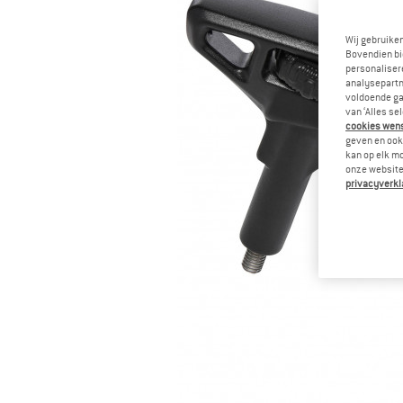
Wij gebruike
Bovendien bi
personalisere
analysepartn
voldoende ga
van ‘Alles se
cookies wenst
geven en ook 
kan op elk m
onze website.
privacyverkl