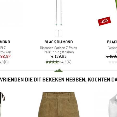
-10%
Korting
MERK
MERK
AMOND
BLACK DIAMOND
BLAC
Artikel
Artike
 FLZ
Distance Carbon Z Poles
Venom
p
Productgroep
P
stokken
Trailrunningstokken
I
ijs
rlaagde prijs
Prijs
 92,97
€ 159,95
€ 109
4,0
(
6
)
4,3
(
6
)
VRIENDEN DIE DIT BEKEKEN HEBBEN, KOCHTEN D