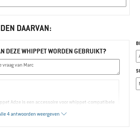
NDEN DAARVAN:
B
AN DEZE WHIPPET WORDEN GEBRUIKT?
S
ippet Adze is een accessoire voor whippet-compatibele
k Diamond. Groet!
Alle 4 antwoorden weergeven
0
0