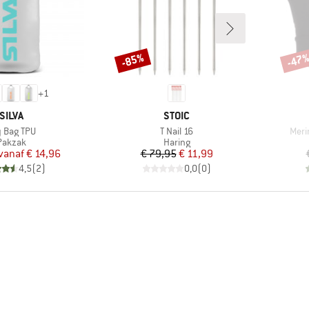
-85%
-47
Korting
Korti
+
1
MERK
MERK
SILVA
STOIC
ikel
Artikel
Artik
 Bag TPU
T Nail 16
Meri
Productgroep
Productgroep
Pakzak
Haring
Prijs
Verlaagde prijs
Prijs
Verlaagde prijs
vanaf
€ 14,96
€ 79,95
€ 11,99
4,5
(
2
)
0,0
(
0
)