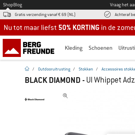
Naar
Shop
Blog
Vraag het a
Gratis verzending vanaf € 69 (NL)
Achteraf b
Nu tot maar liefst -50% in de zomersale!
Kleding
Schoenen
Uitrust
Startpagina
/
Outdooruitrusting
/
Stokken
/
Accessoires stokk
BLACK DIAMOND
-
Ul Whippet Adz