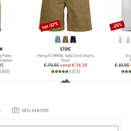
tot -57%
-25%
Korting
Korting
MERK
UN
STOIC
Artikel
Art
g Poles
Hemp55 MMXX. Selja Cord Shorts
Dry
p
Productgroep
stokken
Short
ijs
Prijs
Verlaagde prijs
95
€ 79,95
vanaf
€ 34,38
€ 19,95
0,0
(
0
)
5,0
(
3
)
G
DEEL EEN FOTO