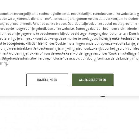
Le
n cookies en vergelijkbare technologieën om de noodzakelijke functies van onze website te 
eden we bijkomende diensten en functies aan, analyseren we ons dataverkeer, om inhouden 
Aa
n, resp. social-mediafuncties aan te bieden. Daardoor zijn ook onze social-media-, reclame-
ers op de hoogte van je gebruik van onze website. Sommige daarvan bevinden zich in derde 
ranties om je gegevens te beschermen, bijvoorbeeld tegen toegang door autoriteiten. Door h
lecteren’ ga je ermee akkoord dat we op deze manier te werk gaan.
Indien je enkel technisch 
 te accepteren, klik dan hier
. Onder ‘Cookie-instellingen’ onderaan op onze website kun je 
altijd weer intrekken. Je toestemming is vrijwillig, niet noodzakelijk voor het gebruik van d
oment worden ingetrokken of voor de eerste keer worden gegeven onder "Cookie-instellingen
 Uitgebreide informatie hierover, inclusief de risico's van doorgiften naar derde landen, vind 
aring
.
INSTELLINGEN
ALLES SELECTEREN