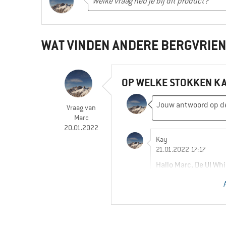
WAT VINDEN ANDERE BERGVRIE
OP WELKE STOKKEN K
Vraag
van
Marc
20.01.2022
Kay
21.01.2022 17:17
Hallo Marc, De UI Wh
skistokken van Blac
Marc