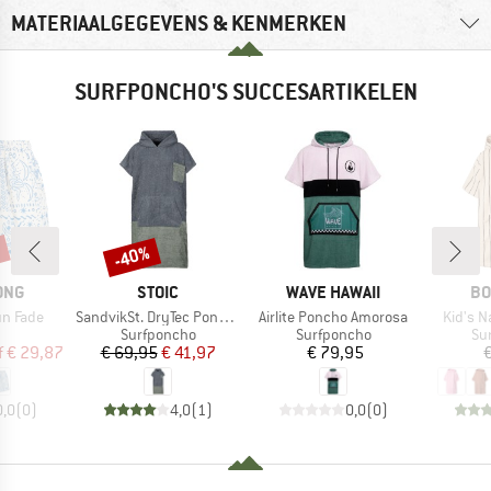
MATERIAALGEGEVENS & KENMERKEN
SURFPONCHO'S SUCCESARTIKELEN
%
-40%
Korting
MERK
MERK
ME
ONG
STOIC
WAVE HAWAII
BO
Artikel
Artikel
Artikel
n Fade
SandvikSt. DryTec Poncho Comfy
Airlite Poncho Amorosa
Kid's 
uctgroep
Productgroep
Productgroep
Pr
Surfponcho
Surfponcho
Su
ijs
rlaagde prijs
Prijs
Verlaagde prijs
Prijs
f
€ 29,87
€ 69,95
€ 41,97
€ 79,95
€
0,0
(
0
)
4,0
(
1
)
0,0
(
0
)