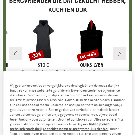
BERGVRIENDEN DIE DAT GEKOCHT HEBBEN,
KOCHTEN OOK
tot -45%
-30%
Korting
Korting
WAII
MERK
STOIC
MERK
QUIKSILVER
ME
BO
iholo
Artikel
SandvikSt. Poncho Towel
Artikel
Hoody Towel
Artik
Nar
groep
cho
Productgroep
Surfponcho
Productgroep
Surfponcho
Pr
Su
95
ijs
€ 39,95
Prijs
Verlaagde prijs
€ 27,97
€ 59,95
vanaf
Prijs
Verlaagde prijs
€ 32,97
€
Wij gebruiken cookies en vergelijkbare technologieën om de noodzakelijke
functies van onze website te garanderen. Bovendien bieden we bijkomende
diensten en functies aan, analyseren we ons dataverkeer, om inhouden en
0,0
(
0
)
4,6
(
8
)
0,0
(
0
)
reclame te personaliseren, resp. social-mediafuncties aan te bieden. Daardoor
zijn ook onze social-media-, reclame- en analysepartners op de hoogte van je
gebruik van onze website. Sommige daarvan bevinden zich in derde landen
zonder voldoende garanties om je gegevens te beschermen, bijvoorbeeld
tegen toegang door autoriteiten. Door het aanklikken van ‘Alles selecteren’ ga
je ermee akkoord dat we op deze manier te werk gaan.
Indien je enkel
technisch noodzakelijke cookies wenst te accepteren, klik dan hier
. Onder
BILLABONG
-
Women's Hooded Towel -
‘Cookie-instellingen’ onderaan op onze website kun je je toestemming geven