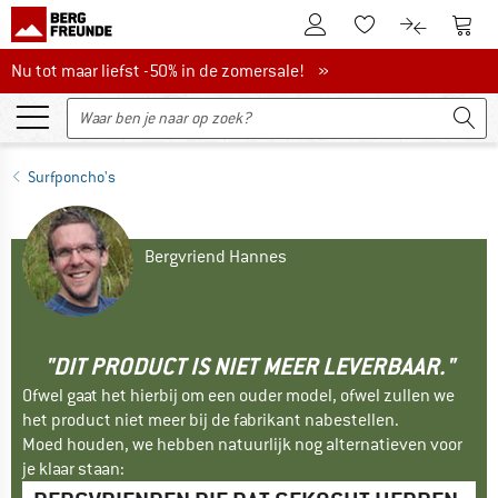
De klantenaccount
Naar
Naar de verlanglijs
Naar de pro
Nu tot maar liefst -50% in de zomersale!
Nu tot maar liefst -50% in de zomersale! »
Surfponcho's
Bergvriend Hannes
"DIT PRODUCT IS NIET MEER LEVERBAAR."
Ofwel gaat het hierbij om een ouder model, ofwel zullen we
het product niet meer bij de fabrikant nabestellen.
Moed houden, we hebben natuurlijk nog alternatieven voor
je klaar staan: