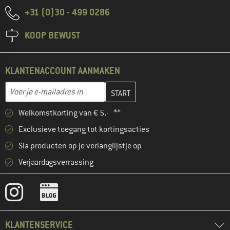
+31 (0)30 - 499 0286
KOOP BEWUST
KLANTENACCOUNT AANMAKEN
Vul je e-mailadres hier in en maak in de volgende stap je klanten
E-mailadres
Welkomstkorting van € 5,- **
Exclusieve toegang tot kortingsacties
Sla producten op je verlanglijstje op
Verjaardagsverrassing
KLANTENSERVICE