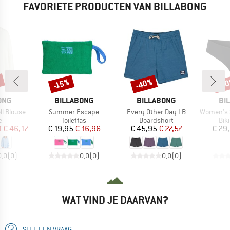
FAVORIETE PRODUCTEN VAN BILLABONG
%
-40%
-4
-15%
Korting
Korting
Kort
MERK
MERK
ME
ONG
BILLABONG
BILLABONG
BI
Artikel
Artikel
Artikel
l Blouse
Summer Escape
Every Other Day LB
Women's S
ctgroep
Productgroep
Productgroep
Pro
e
Toilettas
Boardshort
Bik
ijs
rlaagde prijs
Prijs
Verlaagde prijs
Prijs
Verlaagde prijs
f
€ 46,17
€ 19,95
€ 16,96
€ 45,95
€ 27,57
€ 29
0,0
(
0
)
0,0
(
0
)
0,0
(
0
)
WAT VIND JE DAARVAN?
STEL EEN VRAAG