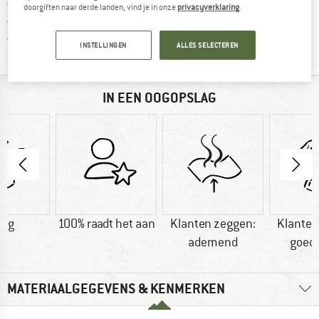
Vind de betalingsinformatie hier! Opent
100 dagen bedenktijd
doorgiften naar derde landen, vind je in onze
privacyverklaring
.
> 4.000.000 tevreden klanten
Alle artikelen in voorraad
INSTELLINGEN
ALLES SELECTEREN
IN EEN OOGOPSLAG
0 g
100% raadt het aan
Klanten zeggen:
Klanten
ademend
goed
MATERIAALGEGEVENS & KENMERKEN