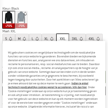
Kleur:
Black
-70%
-70%
Maat:
XXL
S
M
L
XL
XXL
3XL
4XL
Maattabel
Wij gebruiken cookies en vergelijkbare technologieën om de noodzakelijke
De link wordt geopend in een infovak en bevat le
Levertijd: 3-5 werkdagen
functies van onze website te garanderen. Bovendien bieden we bijkomende
diensten en functies aan, analyseren we ons dataverkeer, om inhouden en
Nog maar 1 stuk op voorraad!
reclame te personaliseren, resp. social-mediafuncties aan te bieden. Daardoor
Aantal:
zijn ook onze social-media-, reclame- en analysepartners op de hoogte van je
gebruik van onze website. Sommige daarvan bevinden zich in derde landen
zonder voldoende garanties om je gegevens te beschermen, bijvoorbeeld
IN DE WINKELMAND
tegen toegang door autoriteiten. Door het aanklikken van ‘Alles selecteren’ ga
je ermee akkoord dat we op deze manier te werk gaan.
Indien je enkel
technisch noodzakelijke cookies wenst te accepteren, klik dan hier
. Onder
ONTHOUDEN
VERGELIJKEN
‘Cookie-instellingen’ onderaan op onze website kun je je toestemming geven
en ook altijd weer intrekken. Je toestemming is vrijwillig, niet noodzakelijk
voor het gebruik van deze website en kan op elk moment worden ingetrokken
Vind hier de verzendinform
of voor de eerste keer worden gegeven onder "Cookie-instellingen" onderaan
Gratis verzending vanaf € 69 (NL)
op onze website. Uitgebreide informatie hierover, inclusief de risico's van