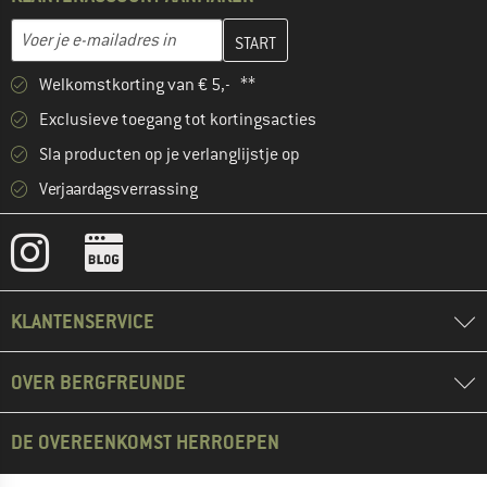
Vul je e-mailadres hier in en maak in de volgende stap je klanten
E-mailadres
Welkomstkorting van € 5,- **
Exclusieve toegang tot kortingsacties
Sla producten op je verlanglijstje op
Verjaardagsverrassing
KLANTENSERVICE
OVER BERGFREUNDE
DE OVEREENKOMST HERROEPEN