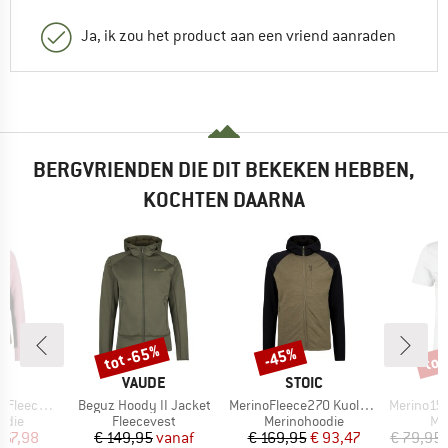
Ja, ik zou het product aan een vriend aanraden
BERGVRIENDEN DIE DIT BEKEKEN HEBBEN,
KOCHTEN DAARNA
tot -65%
tot
-45%
Korting
Korting
Kort
K
MERK
MERK
C
VAUDE
STOIC
Artikel
Artikel
Artikel
f Zip with Hood
Beguz Hoody II Jacket
MerinoFleece270 KuolpaLightSt. Zip Hoody
Merino155 LaholmSt
roep
Productgroep
Productgroep
Pr
odie
Fleecevest
Merinohoodie
Me
ijs
rlaagde prijs
Prijs
Verlaagde prijs
Prijs
Verlaagde prijs
 67,98
€ 149,95
vanaf
€ 169,95
€ 93,47
€ 79,95