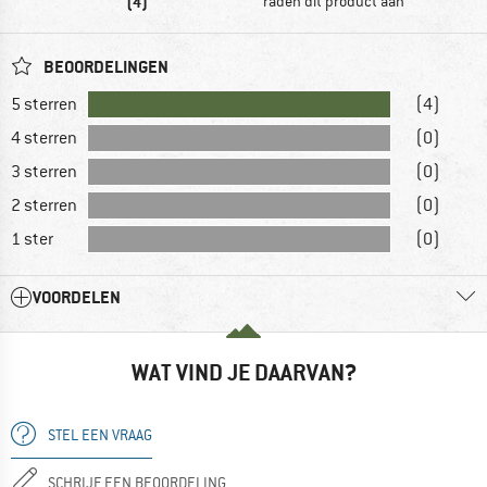
(4)
raden dit product aan
BEOORDELINGEN
5 sterren
(4)
4 sterren
(0)
3 sterren
(0)
2 sterren
(0)
1 ster
(0)
VOORDELEN
WAT VIND JE DAARVAN?
STEL EEN VRAAG
SCHRIJF EEN BEOORDELING