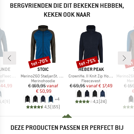
BERGVRIENDEN DIE DIT BEKEKEN HEBBEN,
KEKEN OOK NAAR
tot -70%
tot -75%
tot
Korting
Korting
Kort
MERK
MERK
UNDE
STOIC
HEBER PEAK
Artikel
Artikel
Artikel
BF. Zip Hoody
Merino260 StadjanSt. Hoody
CrownHe. II Knit Zip Hoody
Merino260 Stadja
groep
Productgroep
Productgroep
Pro
est
Merinohoodie
Fleecevest
Mer
ijs
rlaagde prijs
Prijs
Verlaagde prijs
Prijs
Verlaagde prijs
 44,99
€ 169,95
vanaf
€ 69,95
vanaf
€ 17,49
€ 15
€ 50,99
€
+
4
4,4
(
9
)
4,1
(
24
)
4,5
(
155
)
DEZE PRODUCTEN PASSEN ER PERFECT BIJ