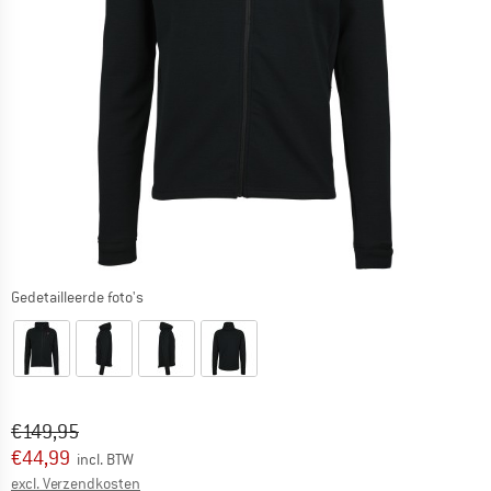
Gedetailleerde foto's
Oorspronkelijke prijs :
Prijs:
€
149,95
€
44,99
incl. BTW
Informatie over de verzendkosten. Opent in een infov
excl. Verzendkosten