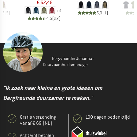
€ 52,48
+
3
2,6
(
5
)
5,0
(
1
)
4,5
(
22
)
Bergvriendin Johanna -
Duurzaamheidsmanager
"Ik zoek naar kleine en grote ideeën om
Bergfreunde duurzamer te maken."
Gratis verzending
100 dagen bedenktijd
vanaf € 69 (NL)
Achteraf betalen