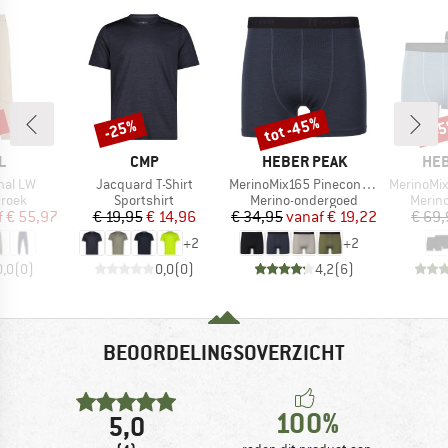
%
tot -45%
-25%
-4
Korting
Korting
Kort
MERK
MERK
ME
L
CMP
HEBER PEAK
HEB
Artikel
Artikel
Artikel
inal LW
Jacquard T-Shirt
MerinoMix165 PineconeHe. Boxer
MerinoMix165 Pin
roep
Productgroep
Productgroep
Produ
broek
Sportshirt
Merino-ondergoed
Merin
ijs
rlaagde prijs
Prijs
Verlaagde prijs
Prijs
Verlaagde prijs
f
€ 55,97
€ 19,95
€ 14,96
€ 34,95
vanaf
€ 19,22
€ 69
+
2
+
2
0,0
(
0
)
0,0
(
0
)
4,2
(
6
)
BEOORDELINGSOVERZICHT
100%
5,0