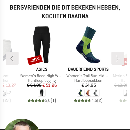
BERGVRIENDEN DIE DIT BEKEKEN HEBBEN,
KOCHTEN DAARNA
%
tot
-20%
Korting
Kort
MERK
MERK
E
ASICS
BAUERFEIND SPORTS
Artikel
Artikel
Artikel
Short
Women's Road High Waist Capri Tight
Women's Trail Run Mid Cut Socks
Merino Running Q
oep
Productgroep
Productgroep
Prod
okken
Hardlooplegging
Hardloopsokken
Hard
ijs
rlaagde prijs
Prijs
Verlaagde prijs
Prijs
f
€ 13,27
€ 64,95
€ 51,96
€ 24,95
€ 19,95
+
2
,9
(
27
)
5,0
(
1
)
4,5
(
2
)