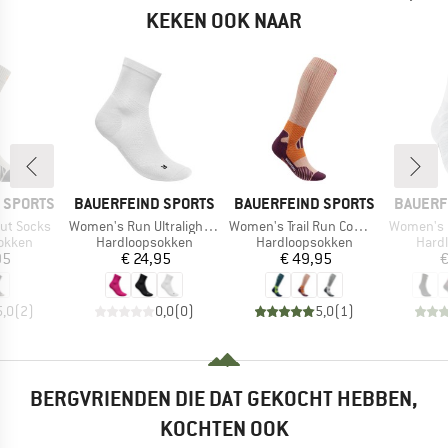
KEKEN OOK NAAR
MERK
MERK
MERK
 SPORTS
BAUERFEIND SPORTS
BAUERFEIND SPORTS
BAUERF
Artikel
Artikel
Artikel
Cut Socks
Women's Run Ultralight Mid Cut Socks
Women's Trail Run Compression Socks
Women's Run Perf
oep
Productgroep
Productgroep
Prod
okken
Hardloopsokken
Hardloopsokken
Hard
ijs
Prijs
Prijs
95
€ 24,95
€ 49,95
€
5,0
(
2
)
0,0
(
0
)
5,0
(
1
)
BERGVRIENDEN DIE DAT GEKOCHT HEBBEN,
KOCHTEN OOK