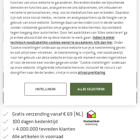
functies van onze website te garanderen. Bovendien bieden we bijkomende
Kleur:
Midnight Teal
diensten en functies aan, analyseren we ons dataverkeer, om inhouden en
reclame te personaliseren, resp. social-mediafuncties aan te bieden. Daardoor
zijn ook onze social-media-, reclame- en analysepartners op de hoogte van je
gebruik van onze website. Sommige daarvan bevinden zich in derde landen
Kies een maat:
zonder voldoende garanties om je gegevens te beschermen, bijvoorbeeld
tegen toegang door autoriteiten. Door het aanklikken van ‘Alles selecteren’ ga
EU
35-38
EU
39-42
EU
43-46
je ermee akkoord dat we op deze manier te werk gaan.
Indien je enkel
technisch noodzakelijke cookies wenst te accepteren, klik dan hier
. Onder
Maattabel
‘Cookie-instellingen’ onderaan op onze website kun je je toestemming geven
en ook altijd weer intrekken. Je toestemming is vrijwillig, niet noodzakelijk
voor het gebruik van deze website en kan op elk moment worden ingetrokken
De link wordt geopend in een infovak en bevat le
Levertijd: 3-5 werkdagen
of voor de eerste keer worden gegeven onder "Cookie-instellingen" onderaan
Aantal:
op onze website. Uitgebreide informatie hierover, inclusief de risico's van
doorgiften naar derde landen, vind je in onze
privacyverklaring
.
IN DE WINKELMAND
INSTELLINGEN
ALLES SELECTEREN
ONTHOUDEN
VERGELIJKEN
Vind hier de verzendinform
Gratis verzending vanaf € 69 (NL)
Vind de betalingsinformatie hier! Opent
100 dagen bedenktijd
> 4.000.000 tevreden klanten
Alle artikelen in voorraad