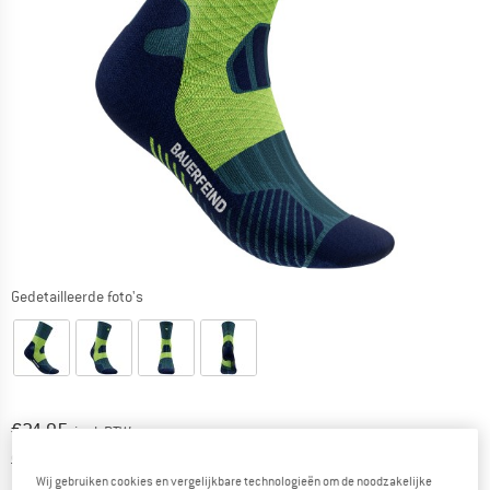
Gedetailleerde foto's
Prijs:
€
24,95
incl. BTW
Informatie over de verzendkosten. Opent in een infov
excl. Verzendkosten
Wij gebruiken cookies en vergelijkbare technologieën om de noodzakelijke