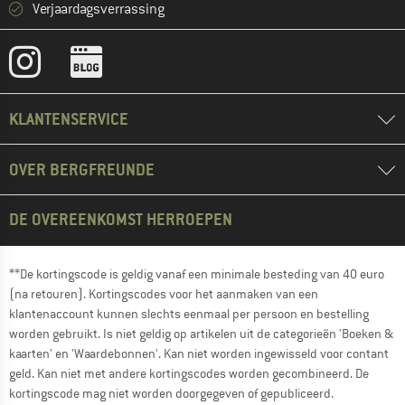
Verjaardagsverrassing
KLANTENSERVICE
OVER BERGFREUNDE
DE OVEREENKOMST HERROEPEN
**De kortingscode is geldig vanaf een minimale besteding van 40 euro
(na retouren). Kortingscodes voor het aanmaken van een
klantenaccount kunnen slechts eenmaal per persoon en bestelling
worden gebruikt. Is niet geldig op artikelen uit de categorieën 'Boeken &
kaarten' en 'Waardebonnen'. Kan niet worden ingewisseld voor contant
geld. Kan niet met andere kortingscodes worden gecombineerd. De
kortingscode mag niet worden doorgegeven of gepubliceerd.