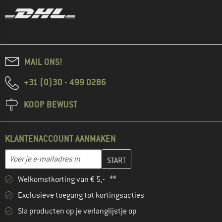
MAIL ONS!
+31 (0)30 - 499 0286
KOOP BEWUST
KLANTENACCOUNT AANMAKEN
Vul je e-mailadres hier in en maak in de volgende stap je klanten
E-mailadres
Welkomstkorting van € 5,- **
Exclusieve toegang tot kortingsacties
Sla producten op je verlanglijstje op