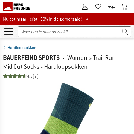
De klantenaccount
Naar
Naar de verlanglijs
Naar de pro
Nu tot maar liefst -50% in de zomersale!
Nu tot maar liefst -50% in de zomersale! »
Hardloopsokken
BAUERFEIND SPORTS
-
Women's Trail Run
Mid Cut Socks - Hardloopsokken
4,5
(2)