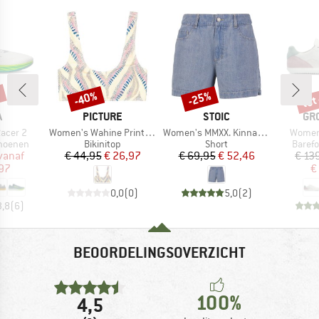
%
tot
-40%
-25%
Korting
Korting
Kort
K
MERK
MERK
ME
A
PICTURE
STOIC
GR
Artikel
Artikel
Artikel
acer 2
Women's Wahine Printed Top
Women's MMXX. Kinna Jeans Shorts
Women
ep
Productgroep
Productgroep
Produ
hoenen
Bikinitop
Short
Baref
ijs
rlaagde prijs
Prijs
Verlaagde prijs
Prijs
Verlaagde prijs
vanaf
€ 44,95
€ 26,97
€ 69,95
€ 52,46
€ 13
,97
€
0,0
(
0
)
5,0
(
2
)
3,8
(
6
)
BEOORDELINGSOVERZICHT
100%
4,5