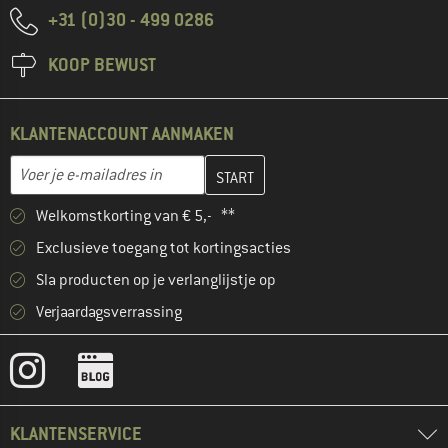
+31 (0)30 - 499 0286
KOOP BEWUST
KLANTENACCOUNT AANMAKEN
Vul je e-mailadres hier in en maak in de volgende stap je klanten
E-mailadres
Welkomstkorting van € 5,- **
Exclusieve toegang tot kortingsacties
Sla producten op je verlanglijstje op
Verjaardagsverrassing
KLANTENSERVICE