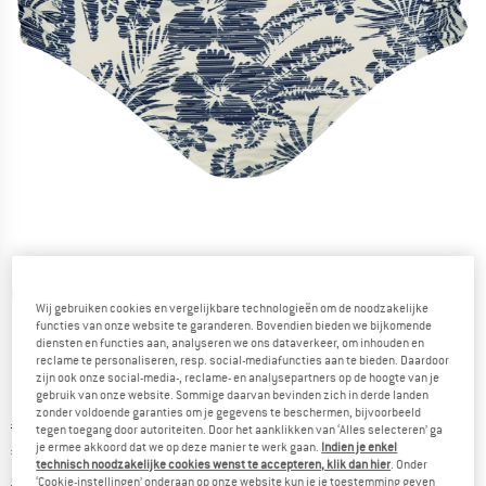
Gedetailleerde foto's
Wij gebruiken cookies en vergelijkbare technologieën om de noodzakelijke
functies van onze website te garanderen. Bovendien bieden we bijkomende
diensten en functies aan, analyseren we ons dataverkeer, om inhouden en
reclame te personaliseren, resp. social-mediafuncties aan te bieden. Daardoor
zijn ook onze social-media-, reclame- en analysepartners op de hoogte van je
gebruik van onze website. Sommige daarvan bevinden zich in derde landen
zonder voldoende garanties om je gegevens te beschermen, bijvoorbeeld
Oorspronkelijke prijs :
Prijs:
€
39,95
tegen toegang door autoriteiten. Door het aanklikken van ‘Alles selecteren’ ga
je ermee akkoord dat we op deze manier te werk gaan.
Indien je enkel
€
15,98
incl. BTW
technisch noodzakelijke cookies wenst te accepteren, klik dan hier
. Onder
Informatie over de verzendkosten. Opent in een infov
excl. Verzendkosten
‘Cookie-instellingen’ onderaan op onze website kun je je toestemming geven