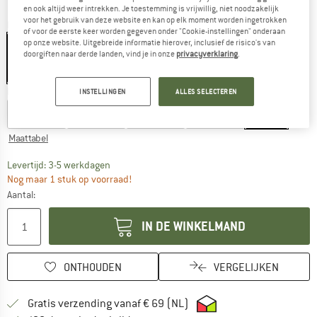
en ook altijd weer intrekken. Je toestemming is vrijwillig, niet noodzakelijk
voor het gebruik van deze website en kan op elk moment worden ingetrokken
Kleur:
Off White
of voor de eerste keer worden gegeven onder "Cookie-instellingen" onderaan
op onze website. Uitgebreide informatie hierover, inclusief de risico's van
doorgiften naar derde landen, vind je in onze
privacyverklaring
.
-60%
Maat: EU
44
INSTELLINGEN
ALLES SELECTEREN
EU
36
EU
38
EU
40
EU
42
EU
44
Maattabel
De link wordt geopend in een infovak en bevat le
Levertijd: 3-5 werkdagen
Nog maar 1 stuk op voorraad!
Aantal:
IN DE WINKELMAND
ONTHOUDEN
VERGELIJKEN
Vind hier de verzendinform
Gratis verzending vanaf € 69 (NL)