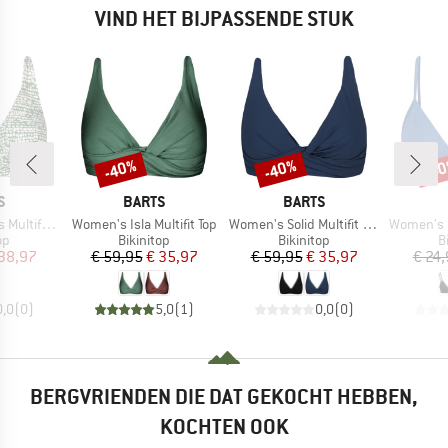
VIND HET BIJPASSENDE STUK
-40%
-40%
-4
Korting
Korting
Kort
MERK
MERK
S
BARTS
BARTS
Artikel
Artikel
Artikel
tifit Top
Women's Isla Multifit Top
Women's Solid Multifit Top
Women's SD Es
tgroep
Productgroep
Productgroep
P
op
Bikinitop
Bikinitop
B
ijs
rlaagde prijs
Prijs
Verlaagde prijs
Prijs
Verlaagde prijs
38,97
€ 59,95
€ 35,97
€ 59,95
€ 35,97
€ 24
0,0
(
0
)
5,0
(
1
)
0,0
(
0
)
BERGVRIENDEN DIE DAT GEKOCHT HEBBEN,
KOCHTEN OOK