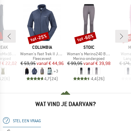
%
tot -25%
tot -60%
-6
Korting
Korting
Kort
MERK
MERK
M
PEAK
COLUMBIA
STOIC
M
Artikel
Artikel
Artike
coneHe. Tank
Women's Fast Trek II Jacket
Women's Merino240 BengtSt. Long Pants
Wome
ep
Productgroep
Productgroep
Prod
ergoed
Fleecevest
Merino-ondergoed
Lang
ijs
rlaagde prijs
Prijs
Verlaagde prijs
Prijs
Verlaagde prijs
f
€ 22,02
€ 59,95
vanaf
€ 44,96
€ 99,95
vanaf
€ 39,98
€ 174
+
3
4,2
(
6
)
4,7
(
24
)
4,4
(
26
)
WAT VIND JE DAARVAN?
STEL EEN VRAAG