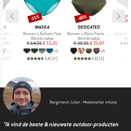
-40%
-4
-15%
Korting
Korting
Kort
MERK
MERK
TED
INASKA
DEDICATED
Artikel
Artikel
Artikel
ms Sanda
Women's Bottom Flow
Women's Bikini Pants Slite
Women's Cascis
roep
Productgroep
Productgroep
Pro
ekje
Bikinibroekje
Bikinibroekje
Bik
ijs
rlaagde prijs
Prijs
Verlaagde prijs
Prijs
Verlaagde prijs
 23,97
€ 64,95
€ 55,21
€ 39,95
€ 23,97
€ 44,
+
1
+
5
+
6
4,2
(
5
)
4,6
(
17
)
4,8
(
13
)
Bergvriend Julian - Medewerker inkoop
"Ik vind de beste & nieuwste outdoor-producten