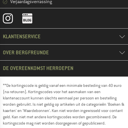
Verjaardagsverrassing
KLANTENSERVICE
OVER BERGFREUNDE
DE OVEREENKOMST HERROEPEN
**De kortingscode is geldig vanaf een minimale besteding van 40 euro
(na retouren). Kortingscodes voor het aanmaken van een
klantenaccount kunnen slechts eenmaal per persoon en bestelling
worden gebruikt. Is niet geldig op artikelen uit de categorieën 'Boeken &
kaarten' en 'Waardebonnen'. Kan niet worden ingewisseld voor contant
geld. Kan niet met andere kortingscodes worden gecombineerd. De
kortingscode mag niet worden doorgegeven of gepubliceerd.