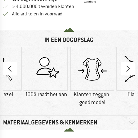
> 4.000.000 tevreden klanten
Alle artikelen in voorraad
IN EEN OOGOPSLAG
vezel
100% raadt het aan
Klanten zeggen:
Elas
goed model
MATERIAALGEGEVENS & KENMERKEN