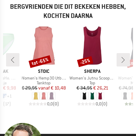
BERGVRIENDEN DIE DIT BEKEKEN HEBBEN,
KOCHTEN DAARNA
%
tot -65%
tot
-25%
Korting
Korting
Kort
MERK
MERK
PEAK
STOIC
SHERPA
Artikel
Artikel
Artikel
kini Pant
Women's Hemp30 UtbySt. Tank
Women's Jutnu Scoop Neck Tank
Women's Merino
roep
Productgroep
Productgroep
Pr
ekje
Tanktop
Top
Me
ijs
rlaagde prijs
Prijs
Verlaagde prijs
Prijs
Verlaagde prijs
f
€ 9,98
€ 29,95
vanaf
€ 10,48
€ 34,95
€ 26,21
€ 74,95
+
1
,1
(
17
)
0,0
(
0
)
0,0
(
0
)