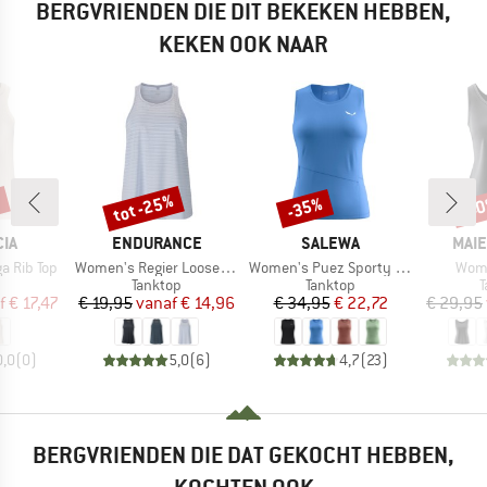
BERGVRIENDEN DIE DIT BEKEKEN HEBBEN,
KEKEN OOK NAAR
%
tot -25%
-35%
-4
Korting
Korting
Kort
MERK
MERK
MER
IA
ENDURANCE
SALEWA
MAIE
Artikel
Artikel
Artik
a Rib Top
Women's Regier Loose Fit Top
Women's Puez Sporty Dry Tank
Wome
ductgroep
Productgroep
Productgroep
P
Tanktop
Tanktop
T
ijs
rlaagde prijs
Prijs
Verlaagde prijs
Prijs
Verlaagde prijs
f
€ 17,47
€ 19,95
vanaf
€ 14,96
€ 34,95
€ 22,72
€ 29,95
0,0
(
0
)
5,0
(
6
)
4,7
(
23
)
BERGVRIENDEN DIE DAT GEKOCHT HEBBEN,