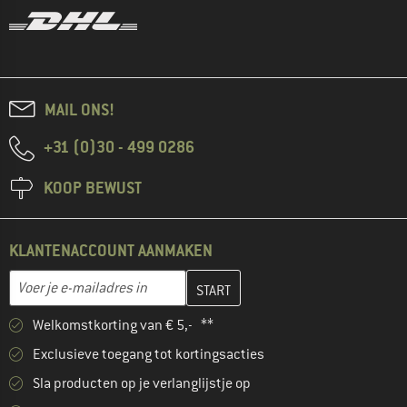
MAIL ONS!
+31 (0)30 - 499 0286
KOOP BEWUST
KLANTENACCOUNT AANMAKEN
Vul je e-mailadres hier in en maak in de volgende stap je klanten
E-mailadres
Welkomstkorting van € 5,- **
Exclusieve toegang tot kortingsacties
Sla producten op je verlanglijstje op