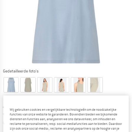
Gedetailleerde foto's
Oorspronkelijke prijs :
Prijs:
€
24,95
Wij gebruiken cookies en vergelijkbare technologieën om de noodzakelijke
€
18,71
incl. BTW
functies van onze website te garanderen. Bovendien bieden we bijkomende
diensten en functies aan, analyseren we ons dataverkeer, om inhouden en
Informatie over de verzendkosten. Opent in een infov
excl. Verzendkosten
reclame te personaliseren, resp. social-mediafuncties aan te bieden. Daardoor
zijn ook onze social-media-, reclame- en analysepartners op de hoogte van je