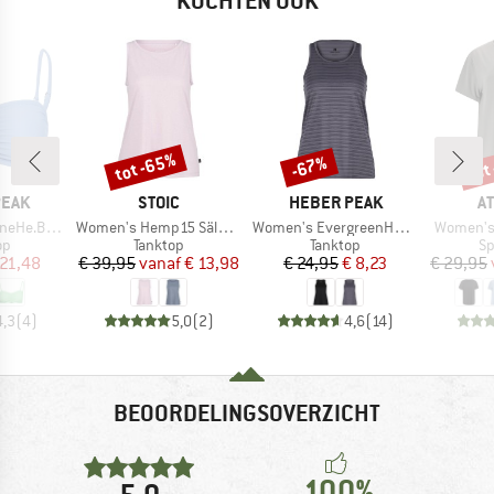
KOCHTEN OOK
tot -65%
tot
-67%
Korting
Korting
Kort
MERK
MERK
M
PEAK
STOIC
HEBER PEAK
A
Artikel
Artikel
Artikel
 Bandeau Top
Women's Hemp15 SälkaSt. III Tank
Women's EvergreenHe. Tank
Women's 
tgroep
Productgroep
Productgroep
Pr
op
Tanktop
Tanktop
Sp
ijs
rlaagde prijs
Prijs
Verlaagde prijs
Prijs
Verlaagde prijs
 21,48
€ 39,95
vanaf
€ 13,98
€ 24,95
€ 8,23
€ 29,95
4,3
(
4
)
5,0
(
2
)
4,6
(
14
)
BEOORDELINGSOVERZICHT
100%