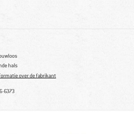
ouwloos
nde hals
formatie over de fabrikant
6-6373