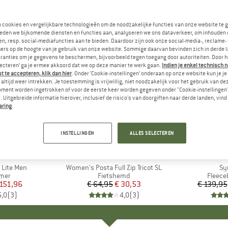
n cookies en vergelijkbare technologieën om de noodzakelijke functies van onze website te 
eden we bijkomende diensten en functies aan, analyseren we ons dataverkeer, om inhouden 
n, resp. social-mediafuncties aan te bieden. Daardoor zijn ook onze social-media-, reclame-
ers op de hoogte van je gebruik van onze website. Sommige daarvan bevinden zich in derde 
ranties om je gegevens te beschermen, bijvoorbeeld tegen toegang door autoriteiten. Door h
lecteren’ ga je ermee akkoord dat we op deze manier te werk gaan.
Indien je enkel technisch 
 te accepteren, klik dan hier
. Onder ‘Cookie-instellingen’ onderaan op onze website kun je 
altijd weer intrekken. Je toestemming is vrijwillig, niet noodzakelijk voor het gebruik van d
oment worden ingetrokken of voor de eerste keer worden gegeven onder "Cookie-instellingen
 Uitgebreide informatie hierover, inclusief de risico's van doorgiften naar derde landen, vind 
aring
.
tot -34%
-53%
Korting
Korting
INSTELLINGEN
ALLES SELECTEREN
K
C
MERK
VAUDE
ME
PA
 Lite Men
Artikel
Women's Posta Full Zip Tricot SL
Art
Sy
groep
mer
Productgroep
Fietshemd
Produc
Fleec
ijs
rlaagde prijs
 151,96
€ 64,95
Prijs
Verlaagde prijs
€ 30,53
€ 139,95
5,0
(
3
)
4,0
(
3
)