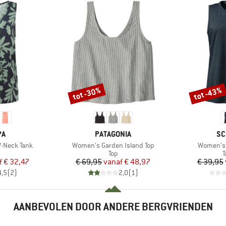
tot -30%
tot -43%
Korting
Korting
MERK
ME
PA
PATAGONIA
SC
Artikel
Artikel
-Neck Tank
Women's Garden Island Top
Women's 
ductgroep
Productgroep
P
Top
T
ijs
rlaagde prijs
Prijs
Verlaagde prijs
f
€ 32,47
€ 69,95
vanaf
€ 48,97
€ 39,95
4,5
(
2
)
2,0
(
1
)
AANBEVOLEN DOOR ANDERE BERGVRIENDEN