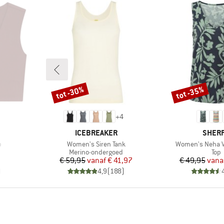
tot -30%
tot -35%
Korting
Korting
+
4
MERK
MERK
ICEBREAKER
SHER
Artikel
Artikel
p
Women's Siren Tank
Women's Neha V
ep
Productgroep
Pro
Merino-ondergoed
Top
Prijs
Verlaagde prijs
Pr
Ve
€ 59,95
vanaf
€ 41,97
€ 49,95
vana
)
4,9
(
188
)