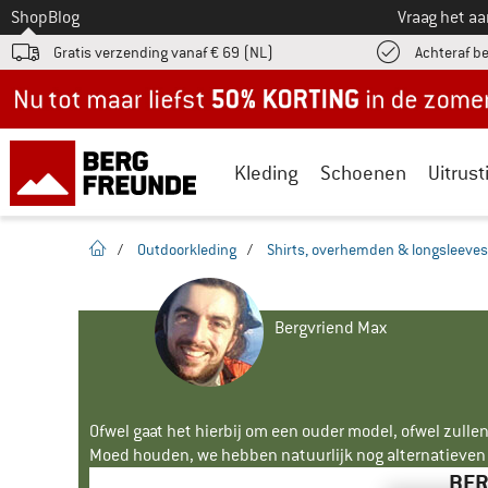
Naar
Shop
Blog
Vraag het a
Gratis verzending vanaf € 69 (NL)
Achteraf b
Nu tot maar liefst -50% in de zomersale!
Kleding
Schoenen
Uitrust
Startpagina
/
Outdoorkleding
/
Shirts, overhemden & longsleeves
Bergvriend Max
Ofwel gaat het hierbij om een ouder model, ofwel zullen
Moed houden, we hebben natuurlijk nog alternatieven v
BER