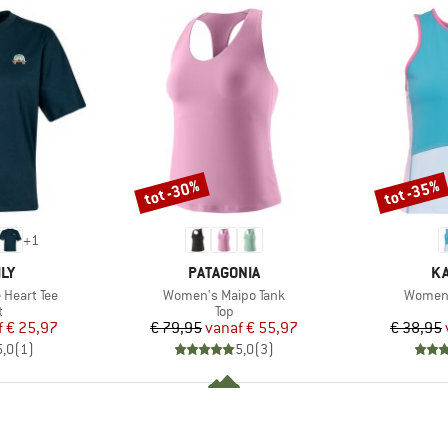
tot -30%
tot -35%
Korting
Korting
+
1
MERK
M
ILY
PATAGONIA
KA
Artikel
Artikel
 Heart Tee
Women's Maipo Tank
Women'
ctgroep
Productgroep
t
Top
ijs
rlaagde prijs
Prijs
Verlaagde prijs
f
€ 25,97
€ 79,95
vanaf
€ 55,97
€ 38,95
5,0
(
1
)
5,0
(
3
)