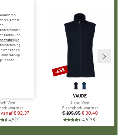
garanderen.
en reclame te
 en
landen zonder
et aanklikken
noodzakelijke
je toestemming
eze website en
" onderaan op
je in onze
-65%
Korting
RK
TAGONIA
MERK
VAUDE
ikel
nch Vest
Artikel
Aland Vest
tgroep
ebodywarmer
Productgroep
Fleecebodywarmer
vanaf
Prijs
Verlaagde prijs
€ 92,37
€ 109,95
Prijs
Verlaagde prijs
€ 38,48
4,5
(
2
)
4,5
(
38
)