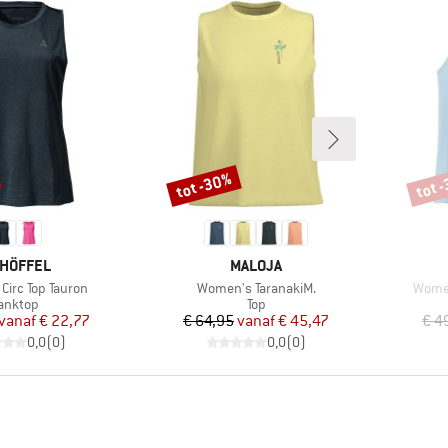
tot -30%
tot 
Korting
Korti
RK
MERK
HÖFFEL
MALOJA
Artikel
Artike
Circ Top Tauron
Women's TaranakiM.
Women
roductgroep
Productgroep
anktop
Top
Prijs
Verlaagde prijs
Prijs
Verlaagde prijs
vanaf
€ 22,77
€ 64,95
vanaf
€ 45,47
€ 4
0,0
(
0
)
0,0
(
0
)