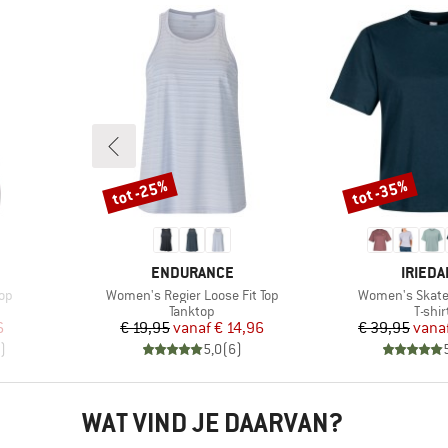
tot -25%
tot -35%
Korting
Korting
MERK
MERK
ENDURANCE
IRIEDA
Artikel
Artikel
op
Women's Regier Loose Fit Top
Women's Skate
roep
Productgroep
Produ
Tanktop
T-shir
de prijs
Prijs
Verlaagde prijs
Pr
Ve
6
€ 19,95
vanaf
€ 14,96
€ 39,95
vana
)
5,0
(
6
)
WAT VIND JE DAARVAN?