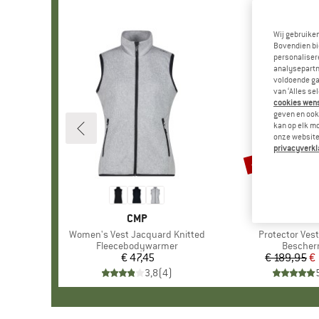
Wij gebruike
Bovendien bi
personalisere
analysepartn
voldoende ga
van ‘Alles se
cookies wenst
geven en ook 
kan op elk m
onze website.
privacyverkl
-20%
Korting
MERK
CMP
MER
EVO
Artikel
Women's Vest Jacquard Knitted
Artikel
Protector Vest
Productgroep
Fleecebodywarmer
Product
Bescher
€ 47,45
Prijs
€ 189,95
Pr
Ve
€
3,8
(
4
)