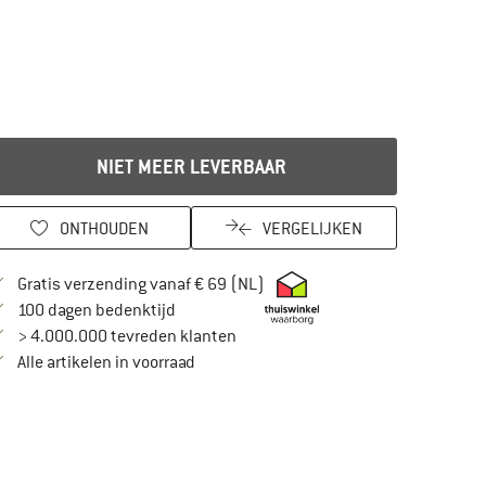
NIET MEER LEVERBAAR
ONTHOUDEN
VERGELIJKEN
Vind hier de verzendinformatie
Gratis verzending vanaf € 69 (NL)
Vind de betalingsinformatie hier! Opent in
100 dagen bedenktijd
> 4.000.000 tevreden klanten
Alle artikelen in voorraad