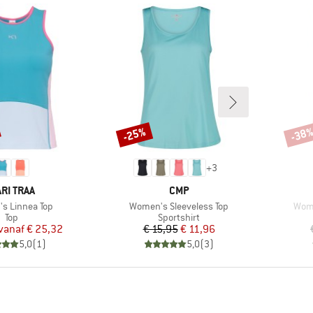
-25%
-38
Korting
Korti
+
3
ERK
MERK
RI TRAA
CMP
Artikel
Artik
s Linnea Top
Women's Sleeveless Top
Wome
Productgroep
Productgroep
Top
Sportshirt
Prijs
Verlaagde prijs
Prijs
Verlaagde prijs
vanaf
€ 25,32
€ 15,95
€ 11,96
5,0
(
1
)
5,0
(
3
)