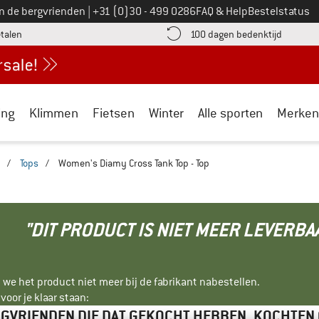
Bel ons op
an de bergvrienden
|
+31 (0)30 - 499 0286
FAQ & Help
Bestelstatus
vind de betalingsinformatie hier! Opent in een infovak
Vind de b
etalen
100 dagen bedenktijd
ing
Klimmen
Fietsen
Winter
Alle sporten
Merken
/
Tops
/
Women's Diamy Cross Tank Top - Top
"DIT PRODUCT IS NIET MEER LEVERBA
 we het product niet meer bij de fabrikant nabestellen.
oor je klaar staan:
GVRIENDEN DIE DAT GEKOCHT HEBBEN, KOCHTEN