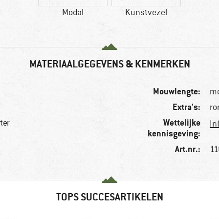
Modal
Kunstvezel
MATERIAALGEGEVENS & KENMERKEN
Mouwlengte:
m
Extra's:
ro
Wettelijke
ter
In
kennisgeving:
Art.nr.:
11
TOPS SUCCESARTIKELEN