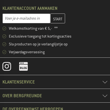
KLANTENACCOUNT AANMAKEN
Vul je e-mailadres hier in en maak in de volgende stap je klanten
E-mailadres
Welkomstkorting van € 5,- **
Exclusieve toegang tot kortingsacties
Sla producten op je verlanglijstje op
Verjaardagsverrassing
KLANTENSERVICE
OVER BERGFREUNDE
DE OVEREENKOMST HERROEPEN