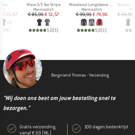
Artikel
Artikel
Artikel
i Tee
Wave S/S Tee Stripe
Woodwool Longsleeve Mr. Picard
Women's Loose T
groep
Productgroep
Productgroep
Pr
irt
Merinoshirt
Merinoshirt
Me
ijs
rlaagde prijs
Prijs
Verlaagde prijs
Prijs
Verlaagde prijs
f
€ 55,97
€ 85,95
€ 51,57
€ 99,95
€ 74,96
€ 59,95
+
2
5,0
(
4
)
5,0
(
5
)
5,0
(
1
)
Bergvriend Thomas - Verzending
"Wij doen ons best om jouw bestelling snel te
bezorgen."
Gratis verzending
100 dagen bedenktijd
vanaf € 69 (NL)