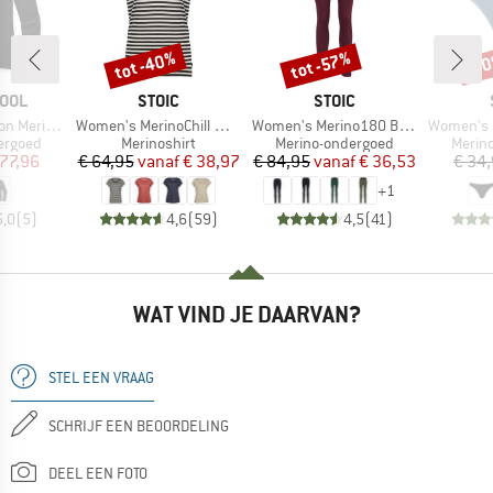
tot -40%
tot -57%
-3
Korting
Korting
Kort
MERK
MERK
OOL
STOIC
STOIC
Artikel
Artikel
Artikel
er 1/4 Zip Boxed
Women's MerinoChill MMXX. Göteborg Loose Tee St
Women's Merino180 BengtSt. Long Pants
Women's Merino
ep
Productgroep
Productgroep
Produ
ergoed
Merinoshirt
Merino-ondergoed
Merin
ijs
rlaagde prijs
Prijs
Verlaagde prijs
Prijs
Verlaagde prijs
 77,96
€ 64,95
vanaf
€ 38,97
€ 84,95
vanaf
€ 36,53
€ 34
+
1
5,0
(
5
)
4,6
(
59
)
4,5
(
41
)
WAT VIND JE DAARVAN?
STEL EEN VRAAG
SCHRIJF EEN BEOORDELING
DEEL EEN FOTO