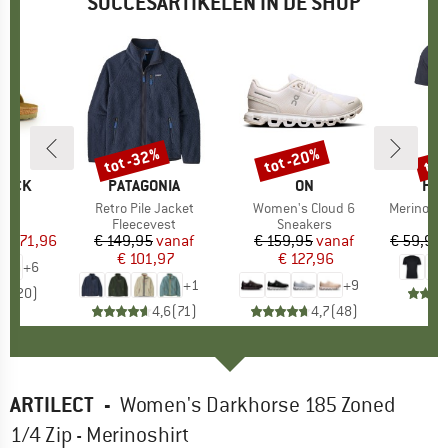
SUCCESARTIKELEN IN DE SHOP
%
tot -32%
tot -20%
tot
Korting
Korting
Kort
TOCK
MERK
PATAGONIA
MERK
ON
ME
HEB
 BF
Artikel
Retro Pile Jacket
Artikel
Women's Cloud 6
Artikel
MerinoMix150 Pi
tgroep
en
Productgroep
Fleecevest
Productgroep
Sneakers
Pr
Me
f
ijs
rlaagde prijs
€ 71,96
€ 149,95
Prijs
Verlaagde prijs
vanaf
€ 159,95
Prijs
Verlaagde prijs
vanaf
€ 59,95
€ 101,97
€ 127,96
+
6
+
1
+
9
,8
(
20
)
4,6
(
71
)
4,7
(
48
)
ARTILECT
-
Women's Darkhorse 185 Zoned
1/4 Zip - Merinoshirt