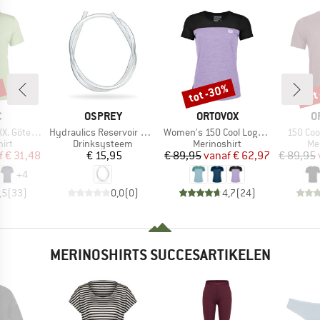
%
tot -30%
tot
Korting
Kort
K
MERK
MERK
M
C
OSPREY
ORTOVOX
O
Artikel
Artikel
Artikel
teborg Tee
Hydraulics Reservoir Hose Kit
Women's 150 Cool Logo T-Shirt
150 Cool
groep
Productgroep
Productgroep
Pr
irt
Drinksysteem
Merinoshirt
Me
ijs
rlaagde prijs
Prijs
Prijs
Verlaagde prijs
f
€ 31,48
€ 15,95
€ 89,95
vanaf
€ 62,97
€ 89,95
+
4
,5
(
33
)
0,0
(
0
)
4,7
(
24
)
MERINOSHIRTS SUCCESARTIKELEN