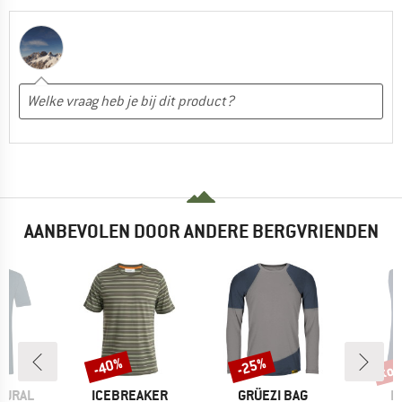
AANBEVOLEN DOOR ANDERE BERGVRIENDEN
%
tot
-40%
-25%
Korting
Korting
Kort
MERK
MERK
M
TURAL
ICEBREAKER
GRÜEZI BAG
L