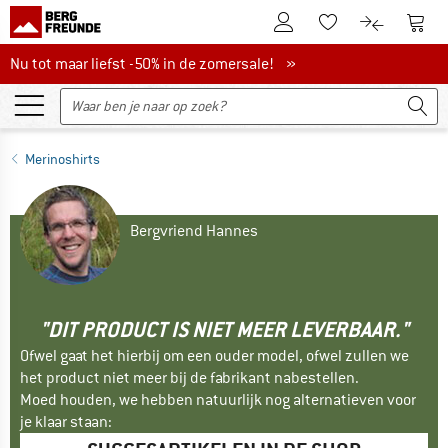
De klantenaccount
Naar
Naar de verlanglijs
Naar de pro
Nu tot maar liefst -50% in de zomersale!
Nu tot maar liefst -50% in de zomersale! »
Merinoshirts
Bergvriend Hannes
"DIT PRODUCT IS NIET MEER LEVERBAAR."
Ofwel gaat het hierbij om een ouder model, ofwel zullen we
het product niet meer bij de fabrikant nabestellen.
Moed houden, we hebben natuurlijk nog alternatieven voor
je klaar staan: