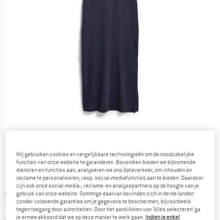
Gedetailleerde foto's
Wij gebruiken cookies en vergelijkbare technologieën om de noodzakelijke
functies van onze website te garanderen. Bovendien bieden we bijkomende
diensten en functies aan, analyseren we ons dataverkeer, om inhouden en
reclame te personaliseren, resp. social-mediafuncties aan te bieden. Daardoor
zijn ook onze social-media-, reclame- en analysepartners op de hoogte van je
Oorspronkelijke prijs :
Prijs:
€
89,95
gebruik van onze website. Sommige daarvan bevinden zich in derde landen
zonder voldoende garanties om je gegevens te beschermen, bijvoorbeeld
€
53,97
incl. BTW
tegen toegang door autoriteiten. Door het aanklikken van ‘Alles selecteren’ ga
Informatie over de verzendkosten. Opent in een infov
excl. Verzendkosten
je ermee akkoord dat we op deze manier te werk gaan.
Indien je enkel