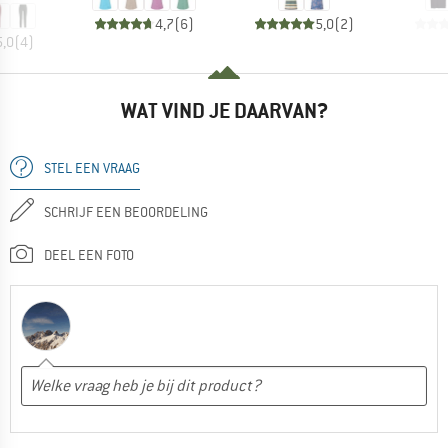
4,7
(
6
)
5,0
(
2
)
5,0
(
4
)
WAT VIND JE DAARVAN?
STEL EEN VRAAG
SCHRIJF EEN BEOORDELING
DEEL EEN FOTO