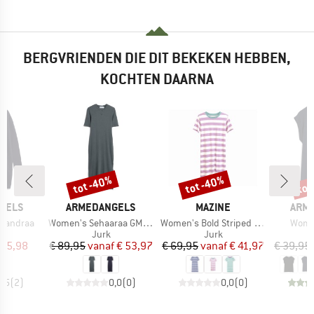
BERGVRIENDEN DIE DIT BEKEKEN HEBBEN,
KOCHTEN DAARNA
tot -40%
tot -40%
tot
Korting
Korting
Kort
MERK
MERK
MER
GELS
ARMEDANGELS
MAZINE
ARM
Artikel
Artikel
Artike
sandraa
Women's Sehaaraa GMT Dye Dress
Women's Bold Striped Jersey Dress
Women
tgroep
Productgroep
Productgroep
an
Jurk
Jurk
ijs
rlaagde prijs
Prijs
Verlaagde prijs
Prijs
Verlaagde prijs
 75,98
€ 89,95
vanaf
€ 53,97
€ 69,95
vanaf
€ 41,97
€ 39,95
3,5
(
2
)
0,0
(
0
)
0,0
(
0
)