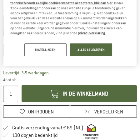
technisch noodzakelijke cookies wenst te accepteren, klik dan hier
. Onder
‘Cookie-instellingen’ onderaan op onze website kun je je toestemming geven
Kleur:
Tinted Navy
en ook altijd weer intrekken. Je toestemming is vrijwillig, niet noodzakelijk
voor het gebruik van deze website en kan op elk moment worden ingetrokken
of voor de eerste keer worden gegeven onder "Cookie-instellingen" onderaan
op onze website. Uitgebreide informatie hierover, inclusief de risico's van
-35%
-40%
doorgiften naar derde landen, vind je in onze
privacyverklaring
.
Kies een maat:
XS
S
M
L
XL
INSTELLINGEN
ALLES SELECTEREN
Maattabel
De link wordt geopend in een infovak en bevat le
Levertijd: 3-5 werkdagen
Aantal:
IN DE WINKELMAND
ONTHOUDEN
VERGELIJKEN
Vind hier de verzendinform
Gratis verzending vanaf € 69 (NL)
Vind de betalingsinformatie hier! Opent
100 dagen bedenktijd