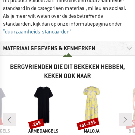
Dit product voldoet aan minstens èèn duurzaamheids-
standaard in de categorieën materiaal, milieu en sociaal.
Als je meer wilt weten over de desbetreffende
standaarden, kijk dan op onze informatiepagina onder
“duurzaamheids-standaarden”
.
MATERIAALGEGEVENS & KENMERKEN
BERGVRIENDEN DIE DIT BEKEKEN HEBBEN,
KEKEN OOK NAAR
%
tot -35%
-25%
-2
Korting
Korting
Kort
MERK
MERK
ME
GELS
ARMEDANGELS
MALOJA
BI