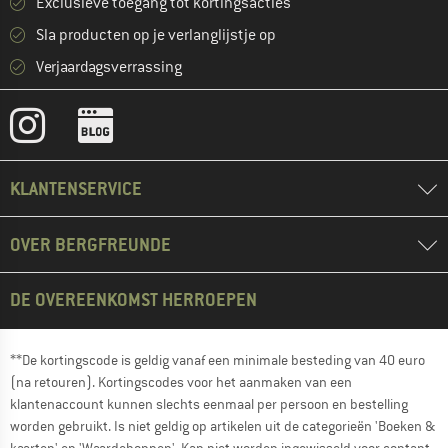
Exclusieve toegang tot kortingsacties
Sla producten op je verlanglijstje op
Verjaardagsverrassing
KLANTENSERVICE
OVER BERGFREUNDE
DE OVEREENKOMST HERROEPEN
**De kortingscode is geldig vanaf een minimale besteding van 40 euro
(na retouren). Kortingscodes voor het aanmaken van een
klantenaccount kunnen slechts eenmaal per persoon en bestelling
worden gebruikt. Is niet geldig op artikelen uit de categorieën 'Boeken &
kaarten' en 'Waardebonnen'. Kan niet worden ingewisseld voor contant