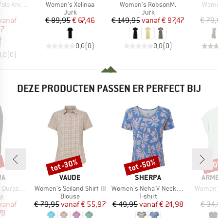
Artikel
Artikel
Artike
nit Dress
Women's Xelinaa
Women's RobsonM.
Women
uctgroep
Productgroep
Productgroep
Jurk
Jurk
ijs
rlaagde prijs
Prijs
Verlaagde prijs
Prijs
Verlaagde prijs
vanaf
€ 89,95
€ 67,46
€ 149,95
vanaf
€ 97,47
€ 79,
97
0,0
(
0
)
0,0
(
0
)
0,0
(
0
)
DEZE PRODUCTEN PASSEN ER PERFECT BIJ
%
tot -30%
tot -50%
-3
Korting
Korting
Kort
MERK
MERK
MER
WA
VAUDE
SHERPA
ARM
Artikel
Artikel
Artikel
tch Tights
Women's Seiland Shirt III
Women's Neha V-Neck Tee
Women's
ctgroep
Productgroep
Productgroep
ng
Blouse
T-shirt
ijs
rlaagde prijs
Prijs
Verlaagde prijs
Prijs
Verlaagde prijs
vanaf
€ 79,95
vanaf
€ 55,97
€ 49,95
vanaf
€ 24,98
€ 34
78