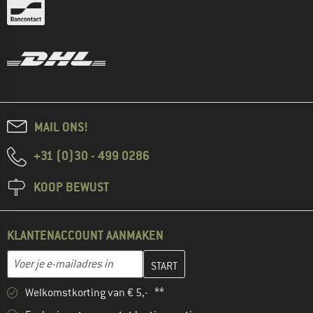
MAIL ONS!
+31 (0)30 - 499 0286
KOOP BEWUST
KLANTENACCOUNT AANMAKEN
Vul je e-mailadres hier in en maak in de volgende stap je klanten
E-mailadres
Welkomstkorting van € 5,- **