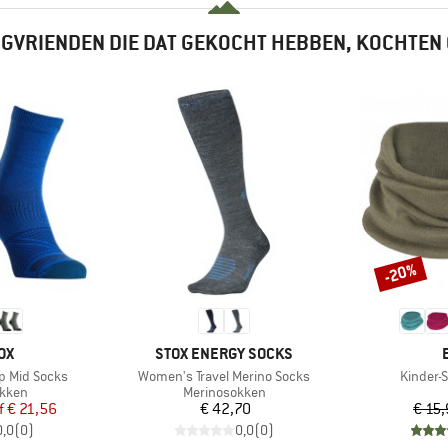
GVRIENDEN DIE DAT GEKOCHT HEBBEN, KOCHTEN
-20%
Korting
MERK
OX
STOX ENERGY SOCKS
Artikel
Artikel
p Mid Socks
Women's Travel Merino Socks
Kinder-
roep
Productgroep
kken
Merinosokken
ijs
rlaagde prijs
Prijs
f
€ 21,56
€ 42,70
€ 15
0,0
(
0
)
0,0
(
0
)