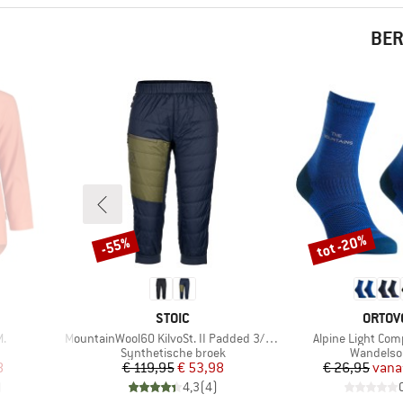
BER
tot -20%
-55%
Korting
Korting
MERK
MERK
STOIC
ORTOV
Artikel
Artikel
M.
MountainWool60 KilvoSt. II Padded 3/4 Pants
Alpine Light Com
p
Productgroep
Productg
Synthetische broek
Wandelso
de prijs
Prijs
Verlaagde prijs
Pr
Ve
8
€ 119,95
€ 53,98
€ 26,95
vana
)
4,3
(
4
)