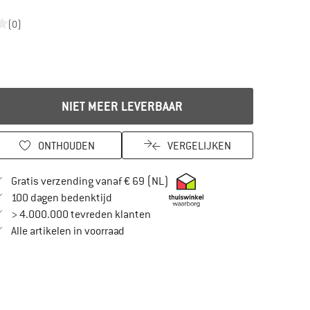
(0)
NIET MEER LEVERBAAR
ONTHOUDEN
VERGELIJKEN
Vind hier de verzendinformatie
Gratis verzending vanaf € 69 (NL)
Vind de betalingsinformatie hier! Opent in
100 dagen bedenktijd
> 4.000.000 tevreden klanten
Alle artikelen in voorraad