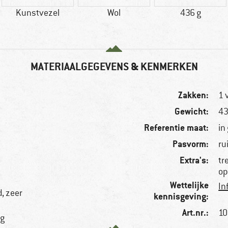
Kunstvezel
Wol
436 g
MATERIAALGEGEVENS & KENMERKEN
Zakken:
1 
Gewicht:
43
Referentie maat:
in
Pasvorm:
ru
Extra's:
tr
op
Wettelijke
In
, zeer
kennisgeving:
Art.nr.:
10
ng