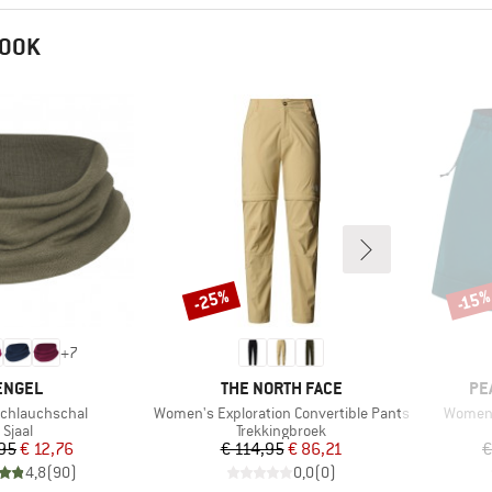
 OOK
-25%
-15
Korting
Korti
+
7
MERK
MERK
ME
ENGEL
THE NORTH FACE
PE
Artikel
Artikel
Schlauchschal
Women's Exploration Convertible Pants
Women'
Productgroep
Productgroep
Sjaal
Trekkingbroek
Prijs
Verlaagde prijs
Prijs
Verlaagde prijs
,95
€ 12,76
€ 114,95
€ 86,21
€
4,8
(
90
)
0,0
(
0
)