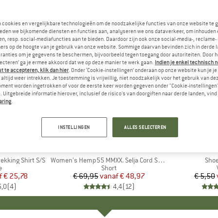
n cookies en vergelijkbare technologieën om de noodzakelijke functies van onze website te 
eden we bijkomende diensten en functies aan, analyseren we ons dataverkeer, om inhouden 
n, resp. social-mediafuncties aan te bieden. Daardoor zijn ook onze social-media-, reclame-
ers op de hoogte van je gebruik van onze website. Sommige daarvan bevinden zich in derde 
ranties om je gegevens te beschermen, bijvoorbeeld tegen toegang door autoriteiten. Door h
lecteren’ ga je ermee akkoord dat we op deze manier te werk gaan.
Indien je enkel technisch 
 te accepteren, klik dan hier
. Onder ‘Cookie-instellingen’ onderaan op onze website kun je 
altijd weer intrekken. Je toestemming is vrijwillig, niet noodzakelijk voor het gebruik van d
oment worden ingetrokken of voor de eerste keer worden gegeven onder "Cookie-instellingen
 Uitgebreide informatie hierover, inclusief de risico's van doorgiften naar derde landen, vind 
aring
.
tot -30%
-20%
Korting
Korting
INSTELLINGEN
ALLES SELECTEREN
PEAK
MERK
STOIC
M
H
ekking Shirt S/S
Artikel
Women's Hemp55 MMXX. Selja Cord Shorts
Artik
Shoe
ctgroep
e
Productgroep
Short
f
ijs
rlaagde prijs
€ 25,78
€ 69,95
vanaf
Prijs
Verlaagde prijs
€ 48,97
€ 5,50
5,0
(
4
)
4,4
(
12
)