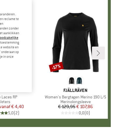
garanderen.
en reclame te
 en
landen zonder
et aanklikken
noodzakelijke
je toestemming
eze website en
" onderaan op
je in onze
-17%
Korting
ERK
ANWAG
MERK
FJÄLLRÄVEN
el
 Laces RP
Artikel
Women's Bergtagen Merino 190 L/S
Productgroep
Veters
Productgroep
Merinolongsleeve
vanaf
Prijs
Verlaagde prijs
€ 4,40
€ 129,95
Prijs
Verlaagde prijs
€ 107,86
5,0
(
2
)
0,0
(
0
)