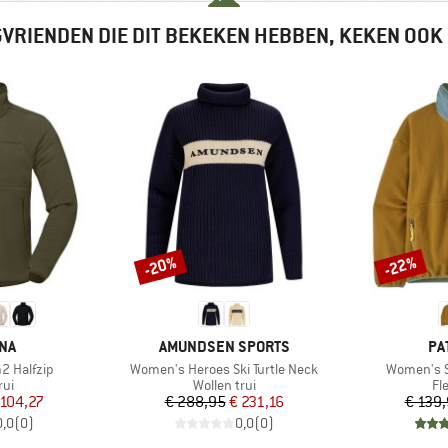
VRIENDEN DIE DIT BEKEKEN HEBBEN, KEKEN OOK
-20%
-22%
Korting
Korting
MERK
ME
NA
AMUNDSEN SPORTS
PA
Artikel
Artikel
 Halfzip
Women's Heroes Ski Turtle Neck
Women's S
tgroep
Productgroep
Pr
rui
Wollen trui
Fl
ijs
rlaagde prijs
Prijs
Verlaagde prijs
 104,27
€ 288,95
€ 231,16
€ 139
0,0
(
0
)
0,0
(
0
)