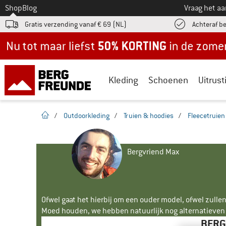
Naar
Shop
Blog
Vraag het a
Gratis verzending vanaf € 69 (NL)
Achteraf b
Nu tot maar liefst -50% in de zomersale!
Kleding
Schoenen
Uitrust
Startpagina
/
Outdoorkleding
/
Truien & hoodies
/
Fleecetruien
Bergvriend Max
Ofwel gaat het hierbij om een ouder model, ofwel zullen
Moed houden, we hebben natuurlijk nog alternatieven v
BERG