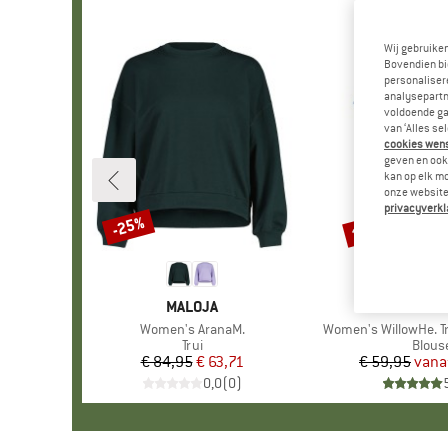
Wij gebruike
Bovendien bi
personalisere
analysepartn
voldoende ga
van ‘Alles se
cookies wenst
geven en ook 
kan op elk m
onze website.
privacyverkl
tot -57%
-25%
Korting
Korting
MERK
MALOJA
MERK
HEBER 
Artikel
Women's AranaM.
Artikel
Women's WillowHe. Tr
Productgroep
Trui
Produ
Blous
€ 84,95
Prijs
Verlaagde prijs
€ 63,71
€ 59,95
vana
Pr
Ve
0,0
(
0
)