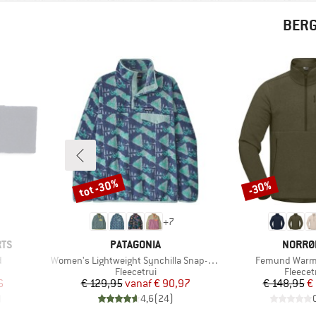
BERG
tot -30%
-30%
Korting
Korting
+
7
MERK
MERK
RTS
PATAGONIA
NORRØ
Artikel
Artikel
d
Women's Lightweight Synchilla Snap-T Fleece Pullover
Femund Warm2
Productgroep
Produc
Fleecetrui
Fleecet
de prijs
Prijs
Verlaagde prijs
Pr
Ve
6
€ 129,95
vanaf
€ 90,97
€ 148,95
€
)
4,6
(
24
)