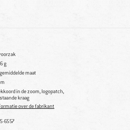
voorzak
6 g
 gemiddelde maat
im
ekkoord in de zoom, logopatch,
staande kraag
formatie over de fabrikant
5-6557