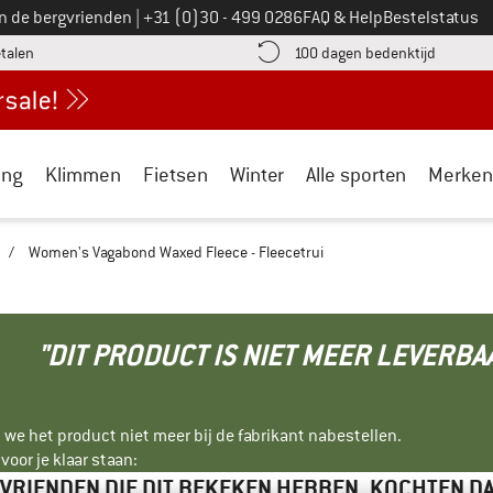
Bel ons op
an de bergvrienden
|
+31 (0)30 - 499 0286
FAQ & Help
Bestelstatus
vind de betalingsinformatie hier! Opent in een infovak
Vind de b
etalen
100 dagen bedenktijd
ing
Klimmen
Fietsen
Winter
Alle sporten
Merken
/
Women's Vagabond Waxed Fleece - Fleecetrui
"DIT PRODUCT IS NIET MEER LEVERBA
 we het product niet meer bij de fabrikant nabestellen.
oor je klaar staan:
VRIENDEN DIE DIT BEKEKEN HEBBEN, KOCHTEN D