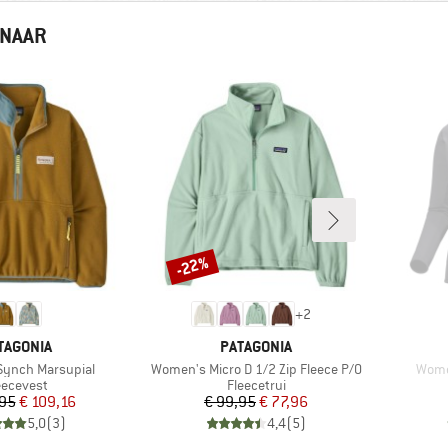
 NAAR
-22%
Korting
+
2
RK
MERK
TAGONIA
PATAGONIA
Artikel
Artike
ynch Marsupial
Women's Micro D 1/2 Zip Fleece P/O
Wome
oductgroep
Productgroep
eecevest
Fleecetrui
Prijs
Verlaagde prijs
Prijs
Verlaagde prijs
,95
€ 109,16
€ 99,95
€ 77,96
5,0
(
3
)
4,4
(
5
)