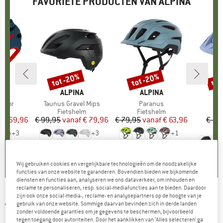
FAVORIETE PRODUCTEN VAN ALPINA
%
tot -20%
tot -20%
tot
Korting
Korting
Kort
A
MERK
ALPINA
MERK
ALPINA
unior
Artikel
Taunus Gravel Mips
Artikel
Paranus
Ar
Ap
tgroep
elm
Productgroep
Fietshelm
Productgroep
Fietshelm
P
Fi
f
ijs
rlaagde prijs
€ 59,96
€ 99,95
vanaf
Prijs
Verlaagde prijs
€ 79,96
€ 79,95
vanaf
Prijs
Verlaagde prijs
€ 63,96
€ 14
€
+
3
+
3
+
1
4,7
(
3
)
5,0
(
3
)
5,0
(
4
)
Wij gebruiken cookies en vergelijkbare technologieën om de noodzakelijke
functies van onze website te garanderen. Bovendien bieden we bijkomende
diensten en functies aan, analyseren we ons dataverkeer, om inhouden en
reclame te personaliseren, resp. social-mediafuncties aan te bieden. Daardoor
zijn ook onze social-media-, reclame- en analysepartners op de hoogte van je
ALPINA
-
Twist Five HR QV Mirror Cat. 1-3 -
gebruik van onze website. Sommige daarvan bevinden zich in derde landen
zonder voldoende garanties om je gegevens te beschermen, bijvoorbeeld
Fietsbril
tegen toegang door autoriteiten. Door het aanklikken van ‘Alles selecteren’ ga