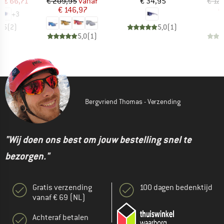
ijs
rlaagde prijs
Prijs
Verlaagde prijs
Prijs
f
€ 66,71
€ 209,95
vanaf
€ 34,95
€ 12
€ 146,97
€
+
3
4,5
(
2
)
5,0
(
1
)
5,0
(
1
)
Bergvriend Thomas - Verzending
"Wij doen ons best om jouw bestelling snel te
bezorgen."
Gratis verzending
100 dagen bedenktijd
vanaf € 69 (NL)
Achteraf betalen