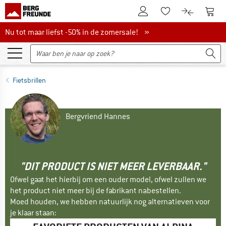
De klantenaccount
Naar
Naar de verlanglijs
Naar de pro
Nu tot maar liefst -50% in de zomersale!
Nu tot maar liefst -50% in de zomersale! »
Fietsbrillen
Bergvriend Hannes
"DIT PRODUCT IS NIET MEER LEVERBAAR."
Ofwel gaat het hierbij om een ouder model, ofwel zullen we
het product niet meer bij de fabrikant nabestellen.
Moed houden, we hebben natuurlijk nog alternatieven voor
je klaar staan: