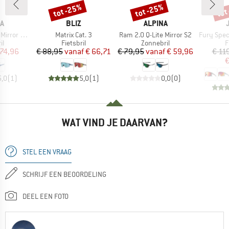
tot -25%
tot -25%
tot
Korting
Korting
Kort
MERK
MERK
A
BLIZ
ALPINA
Artikel
Artikel
Artikel
or Cat. 3
Matrix Cat. 3
Ram 2.0 Q-Lite Mirror S2
Fury Spectr
tgroep
Productgroep
Productgroep
P
il
Fietsbril
Zonnebril
F
ijs
rlaagde prijs
Prijs
Verlaagde prijs
Prijs
Verlaagde prijs
 74,96
€ 88,95
vanaf
€ 66,71
€ 79,95
vanaf
€ 59,96
€ 11
€
5,0
(
1
)
5,0
(
1
)
0,0
(
0
)
WAT VIND JE DAARVAN?
STEL EEN VRAAG
SCHRIJF EEN BEOORDELING
DEEL EEN FOTO