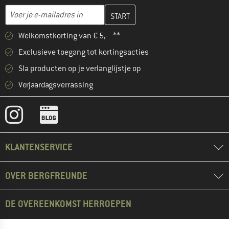
Vul je e-mailadres hier in en maak in de volgende stap je klanten
Voer je e-mailadres in
Welkomstkorting van € 5,- **
Exclusieve toegang tot kortingsacties
Sla producten op je verlanglijstje op
Verjaardagsverrassing
KLANTENSERVICE
OVER BERGFREUNDE
DE OVEREENKOMST HERROEPEN