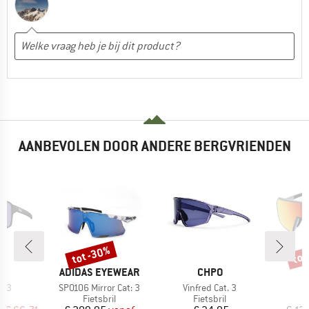
AANBEVOLEN DOOR ANDERE BERGVRIENDEN
%
tot -30%
tot
Korting
Kort
K
MERK
MERK
ADIDAS EYEWEAR
CHPO
Artikel
Artikel
A
. 3
SP0106 Mirror Cat: 3
Vinfred Cat. 3
T
tgroep
Productgroep
Productgroep
P
il
Fietsbril
Fietsbril
F